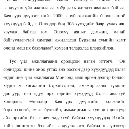
гардуулах үйл ажиллагаа хоёр дахь жилдээ явагдаж байгаа.
Баянзүрх дүүрэгт нийт 2000 гаруй хөгжлийн бэрхшээлтэй
хүүхдүүд байдаг. Өнөөдөр бид 308 хүүхдийг баярлуулах аян
явуулж байгаа юм. Энэхүү аяныг дэмжин, манай
байгууллагатай хамтран ажилласан Бурханы сүмийн хамт
олонд маш их баярлалаа” хэмээн талархлаа илэрхийлэв.
Тус үйл ажиллагаанд оролцсон нэгэн итгэгч, “Он
солигдох, шинэ оноо угтах энэ босгон дээр хүүхдүүдэд бэлэг
өгдөг ийм үйл ажиллагаа Монголд маш өргөн дэлгэр болдог
хэдий ч хөгжлийн бэрхшээлтэй, амьжиргааны түвшин
доогуур, нэн ядуу өрх гэрийн хүүхдүүд бэлэг авалгүй
хоцордог. Өнөөдөр Баянзүрх дүүргийн хөгжлийн
бэрхшээлтэй, эмзэг бүлгийн, амьжиргааны түвшин доогуур
айл өрхийн бэлэг авч чадахгүй байгаа хүүхдүүдэд Эхийн
хайр шингэсэн бэлгийг гардуулж өгч байгаа нь үнэхээр