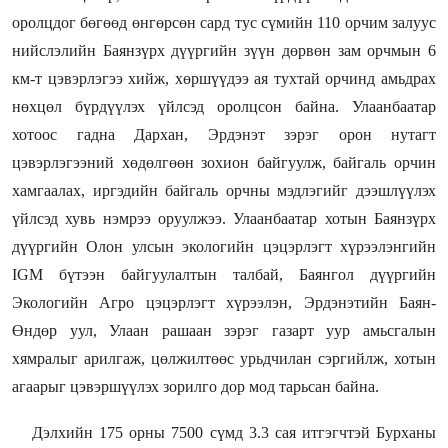
оролцдог бөгөөд өнгөрсөн сард тус сүмийн 110 орчим залуус
нийслэлийн Баянзүрх дүүргийн зүүн дөрвөн зам орчмын 6
км-т цэвэрлэгээ хийж, хөршүүдээ ая тухтай орчинд амьдрах
нөхцөл бүрдүүлэх үйлсэд оролцсон байна. Улаанбаатар
хотоос гадна Дархан, Эрдэнэт зэрэг орон нутагт
цэвэрлэгээний хөдөлгөөн зохион байгуулж, байгаль орчин
хамгаалах, иргэдийн байгаль орчны мэдлэгийг дээшлүүлэх
үйлсэд хувь нэмрээ оруулжээ. Улаанбаатар хотын Баянзүрх
дүүргийн Олон улсын экологийн цэцэрлэгт хүрээлэнгийн
IGM бүтээн байгуулалтын талбай, Баянгол дүүргийн
Экологийн Агро цэцэрлэгт хүрээлэн, Эрдэнэтийн Баян-
Өндөр уул, Улаан рашаан зэрэг газарт уур амьсгалын
хямралыг арилгаж, цөлжилтөөс урьдчилан сэргийлж, хотын
агаарыг цэвэршүүлэх зорилго дор мод тарьсан байна.
Дэлхийн 175 орны 7500 сүмд 3.3 сая итгэгчтэй Бурханы