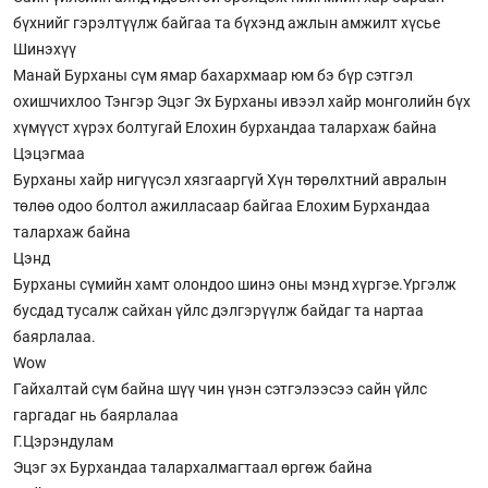
бүхнийг гэрэлтүүлж байгаа та бүхэнд ажлын амжилт хүсье
Шинэхүү
Манай Бурханы сүм ямар бахархмаар юм бэ бүр сэтгэл
охишчихлоо Тэнгэр Эцэг Эх Бурханы ивээл хайр монголийн бүх
хүмүүст хүрэх болтугай Елохин бурхандаа талархаж байна
Цэцэгмаа
Бурханы хайр нигүүсэл хязгааргүй Хүн төрөлхтний авралын
төлөө одоо болтол ажилласаар байгаа Елохим Бурхандаа
талархаж байна
Цэнд
Бурханы сүмийн хамт олондоо шинэ оны мэнд хүргэе.Үргэлж
бусдад тусалж сайхан үйлс дэлгэрүүлж байдаг та нартаа
баярлалаа.
Wow
Гайхалтай сүм байна шүү чин үнэн сэтгэлээсээ сайн үйлс
гаргадаг нь баярлалаа
Г.Цэрэндулам
Эцэг эх Бурхандаа талархалмагтаал өргөж байна