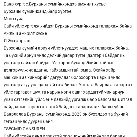
Баяр хүргэе.Бурханы сүмийнхэндээ амжилт хүсье.
Бурханы сүмийнхэнд баяр хүргэе.
Мөнхтуяа
Сайн үйлс үргэлж хийдэг Бурханы сүмийнхэнд талархаж байна
Ажлын амжилт хүсье
Л.Энхжаргал
Бурханы сүмийн ариун үйлстнүүддээ маш их талархаж байна.
Та бүхний ариун үйлс дэлхий даяар түгэн дэлгэрч байдаг нь
үнэхээр сайхан байдаг. Улс орон бүхэнд Эхийн хайрыг
дэлгэрүүлж чаддаг нь гайхамшигтай юмаа. Эхийн хайр
мөнхийн аз хийморийг дагуулдаг болохоор та нарын үйлс
үнэхээр агуу үнэ цэнэтэй гэж билээ. Үргэлж баярлаж талархах
үйлс гаргадаг шүү, та нарын нэг ч ашиг хардаггүй чин ариун
үнэн сэтгэлийн үйлс энэ дэлхийд үргэлж баяр баясгалан, итгэл
найдварын гэрэл гэгээтэй байдагт талархаад ч баршгүй нь.
Баярлалаа Бурханы сүмийнхэнд. 2023 он бүхэлдээ та бүхний
гэгээн үйлс дүүрэн байг!
TSEGMID GANSUREN
Сайн үйлсийн аянд идэвхтэй оролцож нийгмийн хар бараан