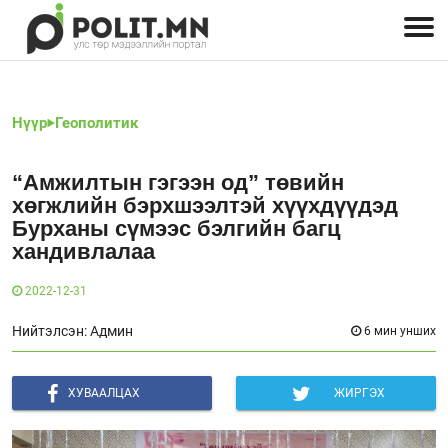
Улстөрчид: хэн, юу хэлэв
Дэлхийн улс төр
Чөлөөт хэвлэл
Залуус-Улс төр
Геополитик
Нийгэм
Нүүр
Геополитик
“Амжилтын гэгээн од” төвийн
хөгжлийн бэрхшээлтэй хүүхдүүдэд
Бурханы сүмээс бэлгийн багц
хандивлалаа
2022-12-31
Нийтэлсэн: Админ
6 мин унших
ХУВААЛЦАХ
ЖИРГЭХ