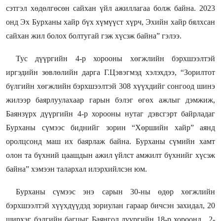
сэтгэл хөдөлгөсөн сайхан үйл ажиллагаа болж байна. 2023
онд Эх Бурханы хайр бүх хүмүүст хүрч, Эхийн хайр бялхсан
сайхан жил болох болтугай гэж хүсэж байна” гэлээ.
Тус дүүргийн 4-р хорооны хөгжлийн бэрхшээлтэй
иргэдийн зөвлөлийн дарга Г.Цэвэгмэд хэлэхдээ, “Зорилтот
бүлгийн хөгжлийн бэрхшээлтэй 308 хүүхдийг сонгоод шинэ
жилээр баярлуулахаар гарын бэлэг өгөх ажлыг дэмжиж,
Баянзүрх дүүргийн 4-р хорооны нутаг дэвсгэрт байрладаг
Бурханы сүмээс биднийг зорин “Хөршийн хайр” аянд
оролцсонд маш их баярлаж байна. Бурханы сүмийн хамт
олон та бүхний цаашдын ажил үйлст амжилт бүхнийг хүсэж
байна” хэмээн талархал илэрхийлсэн юм.
Бурханы сүмээс энэ сарын 30-ны өдөр хөгжлийн
бэрхшээлтэй хүүхдүүдэд зориулан гараар бичсэн захидал, 20
ширхэг бэлгийн багцыг Баянгол дүүргийн 18-р хороонд , 2-