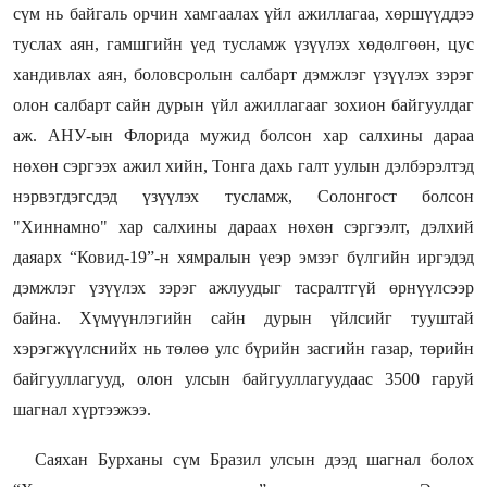
сүм нь байгаль орчин хамгаалах үйл ажиллагаа, хөршүүддээ
туслах аян, гамшгийн үед тусламж үзүүлэх хөдөлгөөн, цус
хандивлах аян, боловсролын салбарт дэмжлэг үзүүлэх зэрэг
олон салбарт сайн дурын үйл ажиллагааг зохион байгуулдаг
аж. АНУ-ын Флорида мужид болсон хар салхины дараа
нөхөн сэргээх ажил хийн, Тонга дахь галт уулын дэлбэрэлтэд
нэрвэгдэгсдэд үзүүлэх тусламж, Солонгост болсон
"Хиннамно" хар салхины дараах нөхөн сэргээлт, дэлхий
даяарх “Ковид-19”-н хямралын үеэр эмзэг бүлгийн иргэдэд
дэмжлэг үзүүлэх зэрэг ажлуудыг тасралтгүй өрнүүлсээр
байна. Хүмүүнлэгийн сайн дурын үйлсийг тууштай
хэрэгжүүлснийх нь төлөө улс бүрийн засгийн газар, төрийн
байгууллагууд, олон улсын байгууллагуудаас 3500 гаруй
шагнал хүртээжээ.
Саяхан Бурханы сүм Бразил улсын дээд шагнал болох