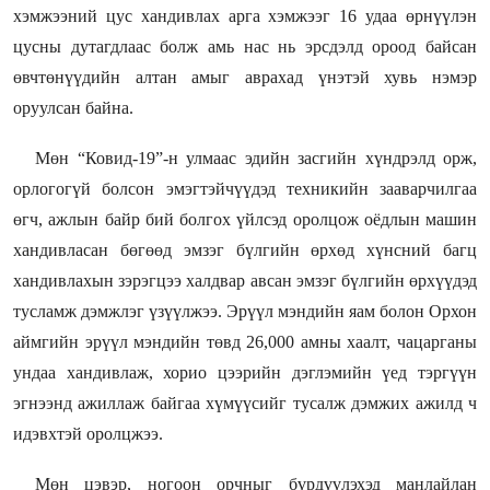
хэмжээний цус хандивлах арга хэмжээг 16 удаа өрнүүлэн
цусны дутагдлаас болж амь нас нь эрсдэлд ороод байсан
өвчтөнүүдийн алтан амыг аврахад үнэтэй хувь нэмэр
оруулсан байна.
Мөн “Ковид-19”-н улмаас эдийн засгийн хүндрэлд орж,
орлогогүй болсон эмэгтэйчүүдэд техникийн зааварчилгаа
өгч, ажлын байр бий болгох үйлсэд оролцож оёдлын машин
хандивласан бөгөөд эмзэг бүлгийн өрхөд хүнсний багц
хандивлахын зэрэгцээ халдвар авсан эмзэг бүлгийн өрхүүдэд
тусламж дэмжлэг үзүүлжээ. Эрүүл мэндийн яам болон Орхон
аймгийн эрүүл мэндийн төвд 26,000 амны хаалт, чацарганы
ундаа хандивлаж, хорио цээрийн дэглэмийн үед тэргүүн
эгнээнд ажиллаж байгаа хүмүүсийг тусалж дэмжих ажилд ч
идэвхтэй оролцжээ.
Мөн цэвэр, ногоон орчныг бүрдүүлэхэд манлайлан