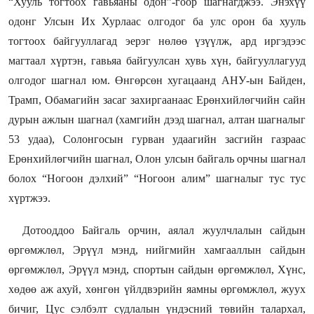
“Хууль тогтоох гавьяаны одон”-гоор шагнагджээ. Энэхүү
одонг Улсын Их Хурлаас олгодог ба улс орон ба хууль
тогтоох байгууллагад эерэг нөлөө үзүүлж, ард иргэдээс
магтаал хүртэн, гавьяа байгуулсан хувь хүн, байгууллагууд
олгодог шагнал юм. Өнгөрсөн хугацаанд АНУ-ын Байден,
Трамп, Обамагийн засаг захиргаанаас Ерөнхийлөгчийн сайн
дурын ажлын шагнал (хамгийн дээд шагнал, алтан шагналыг
53 удаа), Солонгосын гурван удаагийн засгийн газраас
Ерөнхийлөгчийн шагнал, Олон улсын байгаль орчны шагнал
болох “Ногоон дэлхий” “Ногоон алим” шагналыг тус тус
хүртжээ.
Дотооддоо Байгаль орчин, аялал жуулчлалын сайдын
өргөмжлөл, Эрүүл мэнд, нийгмийн хамгааллын сайдын
өргөмжлөл, Эрүүл мэнд, спортын сайдын өргөмжлөл, Хүнс,
хөдөө аж ахуй, хөнгөн үйлдвэрийн яамны өргөмжлөл, жуух
бичиг, Цус сэлбэлт судлалын үндэсний төвийн талархал,