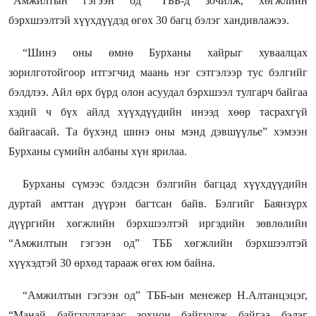
“Амжилтын гэгээн од” ТББ-д зочилж, хөгжлийн
бэрхшээлтэй хүүхдүүдэд өгөх 30 багц бэлэг хандивлажээ.
“Шинэ оны өмнө Бурханы хайрыг хуваалцах
зорилготойгоор итгэгчид маань нэг сэтгэлээр тус бэлгийг
бэлдлээ. Айл өрх бүрд олон асуудал бэрхшээл тулгарч байгаа
хэдий ч бүх айлд хүүхдүүдийн инээд хөөр тасрахгүй
байгаасай. Та бүхэнд шинэ оны мэнд дэвшүүлье” хэмээн
Бурханы сүмийн албаны хүн ярилаа.
Бурханы сүмээс бэлдсэн бэлгийн багцад хүүхдүүдийн
дуртай амттан дүүрэн багтсан байв. Бэлгийг Баянзүрх
дүүргийн хөгжлийн бэрхшээлтэй иргэдийн зөвлөлийн
“Амжилтын гэгээн од” ТББ хөгжлийн бэрхшээлтэй
хүүхэдтэй 30 өрхөд тарааж өгөх юм байна.
“Амжилтын гэгээн од” ТББ-ын менежер Н.Алтанцэцэг,
“Манай байгууллагаас зохион байгуулж байгаа бэлэг