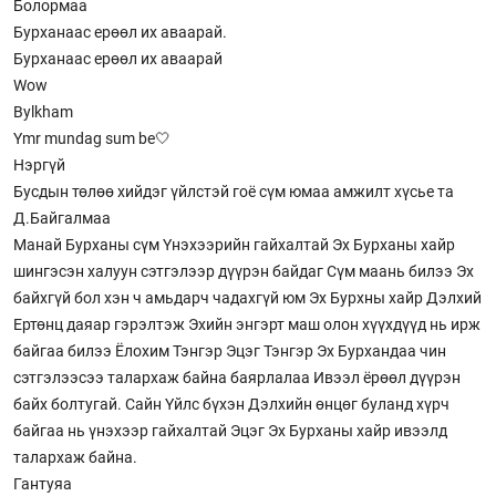
Болормаа
Бурханаас eрөөл их аваарай.
Бурханаас ерөөл их аваарай
Wow
Bylkham
Ymr mundag sum be🤍
Нэргүй
Бусдын төлөө хийдэг үйлстэй гоё сүм юмаа амжилт хүсье та
Д.Байгалмаа
Манай Бурханы сүм Үнэхээрийн гайхалтай Эх Бурханы хайр
шингэсэн халуун сэтгэлээр дүүрэн байдаг Сүм маань билээ Эх
байхгүй бол хэн ч амьдарч чадахгүй юм Эх Бурхны хайр Дэлхий
Ертөнц даяар гэрэлтэж Эхийн энгэрт маш олон хүүхдүүд нь ирж
байгаа билээ Ёлохим Тэнгэр Эцэг Тэнгэр Эх Бурхандаа чин
сэтгэлээсээ талархаж байна баярлалаа Ивээл ёрөөл дүүрэн
байх болтугай. Сайн Үйлс бүхэн Дэлхийн өнцөг буланд хүрч
байгаа нь үнэхээр гайхалтай Эцэг Эх Бурханы хайр ивээлд
талархаж байна.
Гантуяа