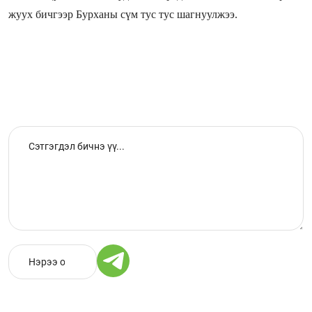
жуух бичгээр Бурханы сүм тус тус шагнуулжээ.