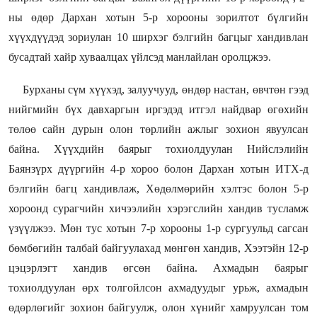
ны өдөр Дархан хотын 5-р хорооны зорилтот бүлгийн
хүүхдүүдэд зориулан 10 ширхэг бэлгийн багцыг хандивлан
бусадтай хайр хуваалцах үйлсэд манлайлан оролцжээ.
Бурханы сүм хүүхэд, залуучууд, өндөр настан, өвчтөн гээд
нийгмийн бүх давхаргын иргэдэд итгэл найдвар өгөхийн
төлөө сайн дурын олон төрлийн ажлыг зохион явуулсан
байна. Хүүхдийн баярыг тохиолдуулан Нийслэлийн
Баянзүрх дүүргийн 4-р хороо болон Дархан хотын ИТХ-д
бэлгийн багц хандивлаж, Хөдөлмөрийн хэлтэс болон 5-р
хороонд сурагчийн хичээлийн хэрэгслийн хандив тусламж
үзүүлжээ. Мөн тус хотын 7-р хорооны 1-р сургуульд сагсан
бөмбөгийн талбай байгуулахад мөнгөн хандив, Хээтэйн 12-р
цэцэрлэгт хандив өгсөн байна. Ахмадын баярыг
тохиолдуулан өрх толгойлсон ахмадуудыг урьж, ахмадын
өдөрлөгийг зохион байгуулж, олон хүнийг хамруулсан том