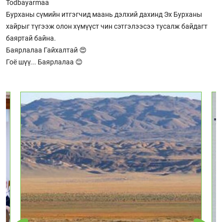
Todbayarmaa
Бурханы сүмийн итгэгчид маань дэлхий дахинд Эх Бурханы
хайрыг түгээж олон хүмүүст чин сэтгэлээсээ тусалж байдагт
баяртай байна.
Баярлалаа Гайхалтай 😍
Гоё шүү... Баярлалаа 😊