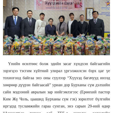
Үнийн өсөлтөөс болж эдийн засаг хүндхэн байгаагийн
зэрэгцээ тэсгим хүйтний улирал үргэлжилсэн бэрх цаг үе
тохиогоод байгаа энэ оны сүүлээр “Хүүхэд багачууд инээд
хөөрөөр дүүрэн байгаасай” уриан дор Бурханы сүм дэлхийн
сайн мэдээний авралын зар нийгэмлэгээс (Ерөнхий пастор
Ким Жү Чоль, цаашид Бурханы сүм гэх) зорилтот бүлгийн
иргэдэд тусламжийн гараа сунган, энэ сарын 29-ний өдөр