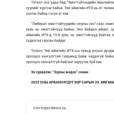
Тэгвэл энэ удаа бид “Эмэгтэйчүүдийн манлайла
суурийг хүргэж байна. Төв аймгийн ИТХ нь 41 төлөө
эзэлж байна гэсэн үг юм.
“Либерал эмэгтэйчүүдийн оюуны сан”-гаас хамги
хувь нь эмэгтэйчүүд байна. Энэ байдал аймаг, с
аймгийн ИТХ-д 15.8 хувь нь эмэгтэйчүүд байгаа
судалгаа гарсан байдаг.
Тэгвэл Төв аймгийн ИТХ-ын хувьд улсын дундж
оролцоо хангалттай түвшинд байж чадахгүй байн
оролцоо хангалтгүй байгааг харуулж буй юм.
Эх сурвалж: “Зууны мэдээ” сонин
2022 ОНЫ АРВАННЭГДҮГЭЭР САРЫН 29. МЯГМАР 