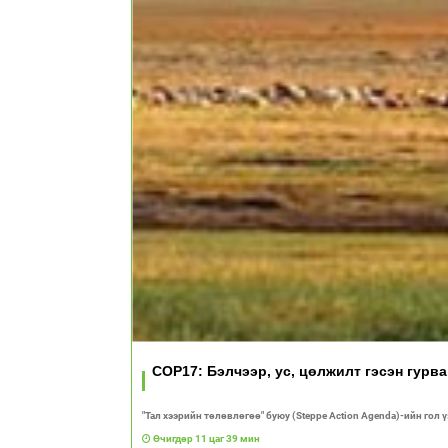
COP17: Бэлчээр, ус, цөлжилт гэсэн гурв
"Тал хээрийн төлөвлөгөө" буюу (Steppe Action Agenda)-ийн гол 
Өчигдөр 11 цаг 39 мин