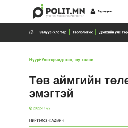
Бүртгүүлэх
Залуус-Улс төр
Геополитик
Дэлхийн улс төр
Нүүр
Улстөрчид: хэн, юу хэлэв
Төв аймгийн төлө
эмэгтэй
2022-11-29
Нийтэлсэн: Админ