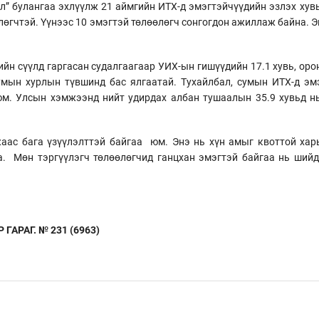
л” булангаа эхлүүлж 21 аймгийн ИТХ-д эмэгтэйчүүдийн эзлэх хув
лөгчтэй. Үүнээс 10 эмэгтэй төлөөлөгч сонгогдон ажиллаж байна. Э
йн сүүлд гаргасан судалгаагаар УИХ-ын гишүүдийн 17.1 хувь, оро
умын хурлын түвшинд бас ялгаатай. Тухайлбал, сумын ИТХ-д эм
 юм. Улсын хэмжээнд нийт удирдах албан тушаалын 35.9 хувьд н
аас бага үзүүлэлттэй байгаа юм. Энэ нь хүн амыг квоттой хар
а. Мөн тэргүүлэгч төлөөлөгчид ганцхан эмэгтэй байгаа нь шийд
ГАРАГ. № 231 (6963)