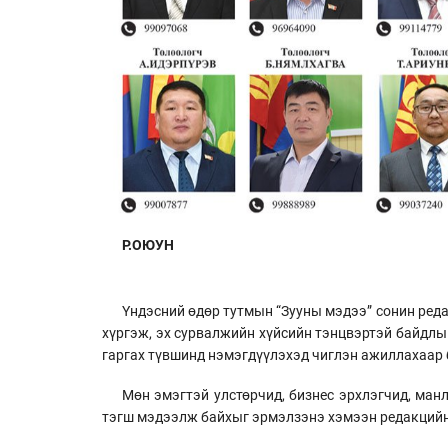
Р.ОЮУН
Үндэсний өдөр тутмын “Зууны мэдээ” сонин реда
хүргэж, эх сурвалжийн хүйсийн тэнцвэртэй байдлы
гаргах түвшинд нэмэгдүүлэхэд чиглэн ажиллахаар 
Мөн эмэгтэй улстөрчид, бизнес эрхлэгчид, ман
тэгш мэдээлж байхыг эрмэлзэнэ хэмээн редакцийн