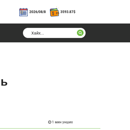
2026/08/8
3593.87
$
нь
1 мин унших