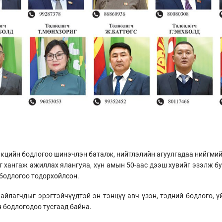
кцийн бодлогоо шинэчлэн баталж, нийтлэлийн агуулгадаа нийгмийн 
г хангаж ажиллах ялангуяа, хүн амын 50-аас дээш хувийг эзэлж 
бодлогоо тодорхойлсон.
лайлагчдыг эрэгтэйчүүдтэй эн тэнцүү авч үзэн, тэдний бодлого, 
 бодлогодоо тусгаад байна.