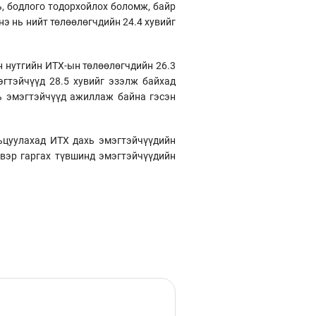
ь, бодлого тодорхойлох боломж, байр
нэ нь нийт төлөөлөгчдийн 24.4 хувийг
н нутгийн ИТХ-ын төлөөлөгчдийн 26.3
эгтэйчүүд 28.5 хувийг эзэлж байхад
ь эмэгтэйчүүд ажиллаж байна гэсэн
ьцуулахад ИТХ дахь эмэгтэйчүүдийн
вэр гаргах түвшинд эмэгтэйчүүдийн