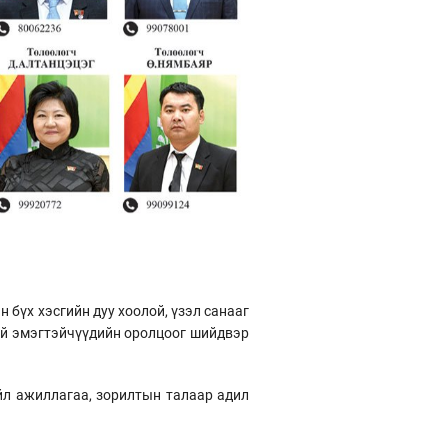
бүх хэсгийн дуу хоолой, үзэл санааг
буй эмэгтэйчүүдийн оролцоог шийдвэр
үйл ажиллагаа, зорилтын талаар адил