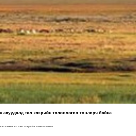
ан асуудалд тал хээрийн төлөвлөгөө төвлөрч байна
үзэл санаа нь тал хээрийн экосистеми