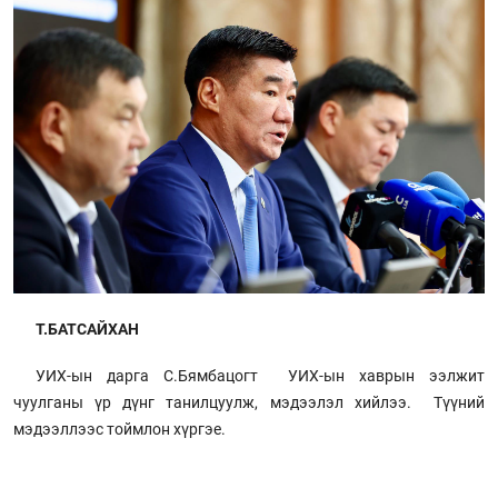
Т.БАТСАЙХАН
УИХ-ын дарга С.Бямбацогт УИХ-ын хаврын ээлжит
чуулганы үр дүнг танилцуулж, мэдээлэл хийлээ. Түүний
мэдээллээс тоймлон хүргэе.