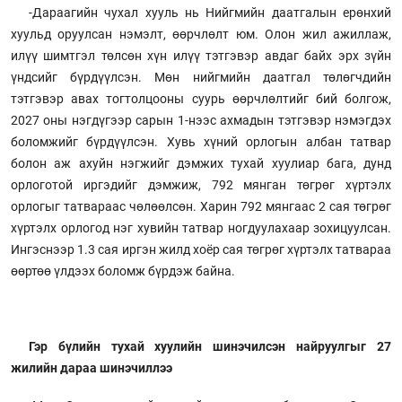
-Дараагийн чухал хууль нь Нийгмийн даатгалын ерөнхий
хуульд оруулсан нэмэлт, өөрчлөлт юм. Олон жил ажиллаж,
илүү шимтгэл төлсөн хүн илүү тэтгэвэр авдаг байх эрх зүйн
үндсийг бүрдүүлсэн. Мөн нийгмийн даатгал төлөгчдийн
тэтгэвэр авах тогтолцооны суурь өөрчлөлтийг бий болгож,
2027 оны нэгдүгээр сарын 1-нээс ахмадын тэтгэвэр нэмэгдэх
боломжийг бүрдүүлсэн. Хувь хүний орлогын албан татвар
болон аж ахуйн нэгжийг дэмжих тухай хуулиар бага, дунд
орлоготой иргэдийг дэмжиж, 792 мянган төгрөг хүртэлх
орлогыг татвараас чөлөөлсөн. Харин 792 мянгаас 2 сая төгрөг
хүртэлх орлогод нэг хувийн татвар ногдуулахаар зохицуулсан.
Ингэснээр 1.3 сая иргэн жилд хоёр сая төгрөг хүртэлх татвараа
өөртөө үлдээх боломж бүрдэж байна.
Гэр бүлийн тухай хуулийн шинэчилсэн найруулгыг 27
жилийн дараа шинэчиллээ