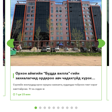
Орхон аймгийн “Будда вилла”-гийн
захиалагчид ордероо авч чадахгүйд хүрэх
вий!
Сүүлийн жилүүдэд орон сууцны захиалга, худалдаа тойрсон гэмт хэрэг
“
хавтгайрсан. Уг нь хэдэн ж
ба
7 цаг 25 мин