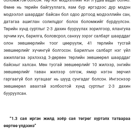
боломжтой болсон. Төр нэг мэдээллийг нэг л удаа авдаг болно.
Өмнө нь төрийн байгууллага, яам бүр иргэдээс дур мэдэн
мэдээлэл шаарддаг байсан бол одоо дотоод мэдээллийн сан,
датагаа ашиглан солилцдог болох боломжийг бүрдүүлсэн.
Төрийн хүнд суртлыг 2-3 дахин бууруулах зорилгоор, ялангуяа
эрчим хүч, барилга, боловсрол, санхүү зэрэг салбарт шаарддаг
олон зөвшөөрлийн тоог цөөрүүлж, 41 төрлийн тусгай
зөвшөөрлийг хүчингүй болгосон. Барилгын салбарт нэг үйл
ажиллагаа эрхлэхэд 3-дөрвөн төрлийн зөвшөөрөл шаарддаг
байсныг халсан. Мөн тусгай зөвшөөрлийг 10 жилээр, энгийн
зөвшөөрлийг таван жилээр олгож, ямар нэгэн зөрчил
гаргаагүй бол хугацааг нь шууд сунгадаг болсон. Ингэснээр
зөвшөөрөл авахтай холбоотой хүнд суртлыг 2-3 дахин
бууруулсан.
“1.3 сая иргэн жилд хоёр сая төгрөг хүртэлх татвараа
өөртөө үлдээнэ”