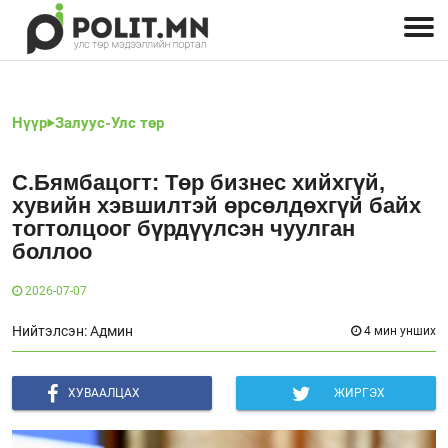
Улстөрчид: хэн, юу хэлэв
Дэлхийн улс төр
Чөлөөт хэвлэл
Залуус-Улс төр
Геополитик
Нийгэм
Нүүр
Залуус-Улс төр
С.Бямбацогт: Төр бизнес хийхгүй,
хувийн хэвшилтэй өрсөлдөхгүй байх
тогтолцоог бүрдүүлсэн чуулган
боллоо
2026-07-07
Нийтэлсэн: Админ
4 мин унших
ХУВААЛЦАХ
ЖИРГЭХ