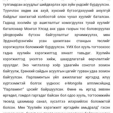
тулгамдсан асуудлыг шийдвэрлэх эрх зүйн үндсийг бүрдүүлсэн.
Түүнчлэн хөдөө аж ахуй, хүнсний бүтээгдэхүүний аюулгүй
байдлыг хангахтай холбоотой олон чухал хуулийг баталсан.
Гадаад зээлийн үр ашиглалтыг нэмэгдүүлэх тухай хуулийг
баталснаар Монгол Улсад анх удаа газрын тос боловсруулах
үйлдвэрийн бүтээн байгуулалтыг эрчимжүүлэх, мөн
Эрдэнэбүрэнгийн усан цахилгаан станцын төслийг
хэрэгжүүлэх боломжийг бүрдүүлсэн. УИХ бол хууль тогтоохоос
гадна хуулийн хэрэгжилтэд хяналт тавьдаг. Хуулийн
хэрэгжилтэд үнэлгээ хийж, шаардлагатай өөрчлөлтийг
оруулдаг. Энэ чиглэлээр хоёр удаагийн сонсгол зохион
байгуулж, Ерөнхий сайдын асуулгын цагийг гурван удаа зохион
байгуулсан. Парламентын үйл ажиллагааг иргэдэд илүү
хүртээмжтэй болгох үүднээс e-Mongolia аппликэйшнд
"Парламент" цэсийг байршуулсан. Өмнө нь иргэд зөвхөн
өргөдөл, гомдол гаргадаг байсан бол одоо хууль, тогтоомжийн
төсөлд цахимаар санал, хүсэлтээ илэрхийлэх боломжтой
болсон. Мөн "Хуулийн хэрэгжилт иргэдийн амьдралд" гэсэн