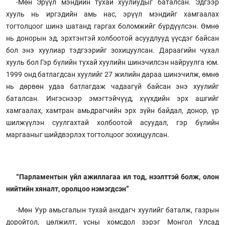
-Мөн Эрүүл мэндийн тухай хуулиудыг баталсан. Эдгээр
хууль нь иргэдийн амь нас, эрүүл мэндийг хамгаалах
тогтолцоог шинэ шатанд гаргах боломжийг бүрдүүлсэн. Өмнө
нь донорын эд, эрхтэнтэй холбоотой асуудлууд үүсдэг байсан
бол энэ хуулиар тэдгээрийг зохицуулсан. Дараагийн чухал
хууль бол Гэр бүлийн тухай хуулийн шинэчилсэн найруулга юм.
1999 онд батлагдсан хуулийг 27 жилийн дараа шинэчилж, өмнө
нь дөрвөн удаа батлагдаж чадаагүй байсан энэ хуулийг
баталсан. Ингэснээр эмэгтэйчүүд, хүүхдийн эрх ашгийг
хамгаалах, хамтран амьдрагчийн эрх зүйн байдал, донор, үр
шилжүүлэн суулгахтай холбоотой асуудал, гэр бүлийн
маргааныг шийдвэрлэх тогтолцоог зохицуулсан.
“Парламентын үйл ажиллагаа ил тод, нээлттэй болж, олон
нийтийн хяналт, оролцоо нэмэгдсэн”
-Мөн Уур амьсгалын тухай анхдагч хуулийг баталж, газрын
доройтол, цөлжилт, усны хомсдол зэрэг Монгол Улсад