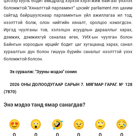
цэсээр хууль бодит амьдралд хэрхэн хэрэгжиж байгааг үнэлэх
боломжтой."Хяналттай парламент" цэсийг parliament.mn цахим
сайтад байршуулснаар парламентын үйл ажиллагаа ил тод,
нээлттэй болж, олон нийтийн хяналт, оролцоо нэмэгдсэн.
Иргэд чуулганы тов, хэлэлцэх асуудлын дарааллыг харах,
дэмжих, дэмжихгүй саналаа өгөх, УИХ-ын чуулган болон
Байнгын хороодын ирцийг бодит цаг хугацаанд харах, санал
хураалтын дүн болон гишүүн бүрийн саналыг нээлттэй үзэх
боломжтой болсон.
Эх сурвалж: "Зууны мэдээ" сонин
2026 ОНЫ ДОЛООДУГААР САРЫН 7. МЯГМАР ГАРАГ. № 128
(7870)
Энэ мэдээ танд ямар санагдав?
0
0
0
0
0
0