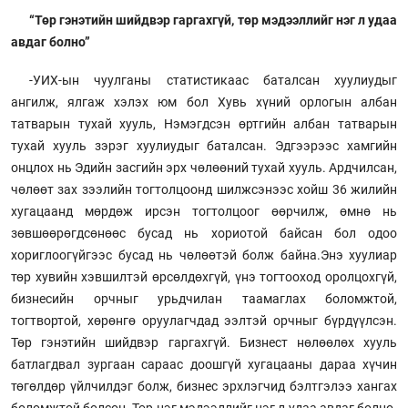
“Төр гэнэтийн шийдвэр гаргахгүй, төр мэдээллийг нэг л удаа
авдаг болно”
-УИХ-ын чуулганы статистикаас баталсан хуулиудыг
ангилж, ялгаж хэлэх юм бол Хувь хүний орлогын албан
татварын тухай хууль, Нэмэгдсэн өртгийн албан татварын
тухай хууль зэрэг хуулиудыг баталсан. Эдгээрээс хамгийн
онцлох нь Эдийн засгийн эрх чөлөөний тухай хууль. Ардчилсан,
чөлөөт зах зээлийн тогтолцоонд шилжсэнээс хойш 36 жилийн
хугацаанд мөрдөж ирсэн тогтолцоог өөрчилж, өмнө нь
зөвшөөрөгдсөнөөс бусад нь хориотой байсан бол одоо
хориглоогүйгээс бусад нь чөлөөтэй болж байна.Энэ хуулиар
төр хувийн хэвшилтэй өрсөлдөхгүй, үнэ тогтооход оролцохгүй,
бизнесийн орчныг урьдчилан таамаглах боломжтой,
тогтвортой, хөрөнгө оруулагчдад ээлтэй орчныг бүрдүүлсэн.
Төр гэнэтийн шийдвэр гаргахгүй. Бизнест нөлөөлөх хууль
батлагдвал зургаан сараас доошгүй хугацааны дараа хүчин
төгөлдөр үйлчилдэг болж, бизнес эрхлэгчид бэлтгэлээ хангах