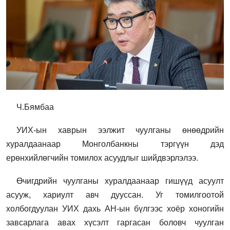
Ч.Бямбаа
УИХ-ын хаврын ээлжит чуулганы өнөөдрийн
хуралдаанаар Монголбанкны тэргүүн дэд
ерөнхийлөгчийн томилох асуудлыг шийдвэрлэлээ.
Өчигдрийн чуулганы хуралдаанаар гишүүд асуулт
асууж, хариулт авч дууссан. Уг томилгоотой
холбогдуулан УИХ дахь АН-ын бүлгээс хоёр хоногийн
завсарлага авах хүсэлт гаргасан боловч чуулган