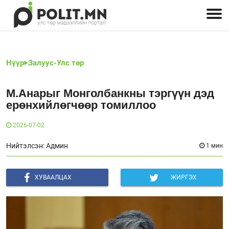
Улстөрчид: хэн, юу хэлэв
Дэлхийн улс төр
Чөлөөт хэвлэл
Залуус-Улс төр
Геополитик
Нийгэм
Нүүр
Залуус-Улс төр
М.Анарыг Монголбанкны тэргүүн дэд
ерөнхийлөгчөөр томиллоо
2026-07-02
Нийтэлсэн: Админ
1 мин
ХУВААЛЦАХ
ЖИРГЭХ