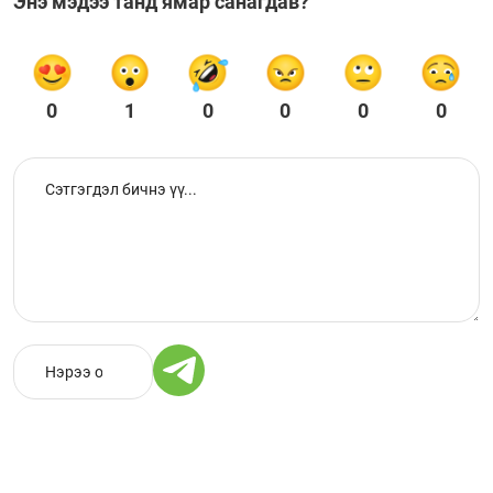
Энэ мэдээ танд ямар санагдав?
0
1
0
0
0
0