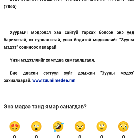
(7865)
Хуурамч мэдээлэл хаа сайгүй тархах болсон энэ үед
баримттай, эх сурвалжтай, үнэн бодитой мэдээллийг “Зууны
мэдээ” сониноос аваарай.
Үнэн мэдээллийг хамтдаа хамгаалцгаая.
Бие даасан сэтгүүл зүйг дэмжин "Зууны мэдээ"
захиалаарай.
www.zuuniimedee.mn
Энэ мэдээ танд ямар санагдав?
0
0
0
0
0
0