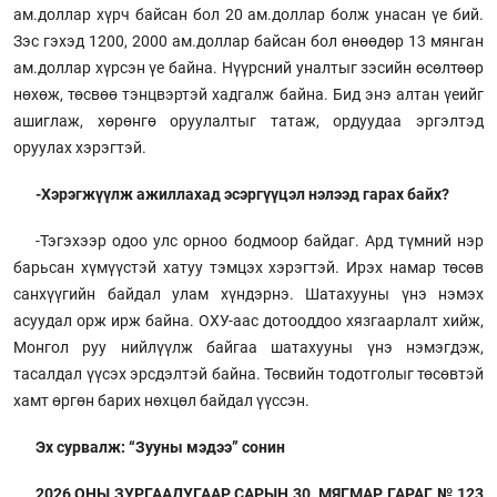
ам.доллар хүрч байсан бол 20 ам.доллар болж унасан үе бий.
Зэс гэхэд 1200, 2000 ам.доллар байсан бол өнөөдөр 13 мянган
ам.доллар хүрсэн үе байна. Нүүрсний уналтыг зэсийн өсөлтөөр
нөхөж, төсвөө тэнцвэртэй хадгалж байна. Бид энэ алтан үеийг
ашиглаж, хөрөнгө оруулалтыг татаж, ордуудаа эргэлтэд
оруулах хэрэгтэй.
-Хэрэгжүүлж ажиллахад эсэргүүцэл нэлээд гарах байх?
-Тэгэхээр одоо улс орноо бодмоор байдаг. Ард түмний нэр
барьсан хүмүүстэй хатуу тэмцэх хэрэгтэй. Ирэх намар төсөв
санхүүгийн байдал улам хүндэрнэ. Шатахууны үнэ нэмэх
асуудал орж ирж байна. ОХУ-аас дотооддоо хязгаарлалт хийж,
Монгол руу нийлүүлж байгаа шатахууны үнэ нэмэгдэж,
тасалдал үүсэх эрсдэлтэй байна. Төсвийн тодотголыг төсөвтэй
хамт өргөн барих нөхцөл байдал үүссэн.
Эх сурвалж: “Зууны мэдээ” сонин
2026 ОНЫ ЗУРГААДУГААР САРЫН 30. МЯГМАР ГАРАГ. № 123