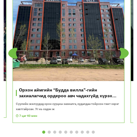
Орхон аймгийн “Будда вилла”-гийн
захиалагчид ордероо авч чадахгүйд хүрэх
вий!
Сүүлийн жилүүдэд орон сууцны захиалга, худалдаа тойрсон гэмт хэрэг
“
хавтгайрсан. Уг нь хэдэн ж
ба
7 цаг 40 мин