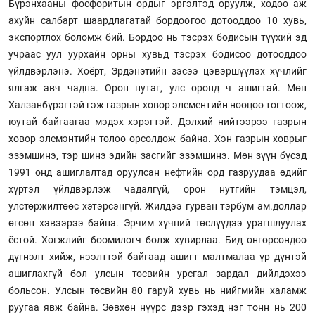
Бүрэнхааны фосфоритын ордыг эргэлтэд оруулж, хөдөө аж
ахуйн салбарт шаардлагатай бордоогоо дотооддоо 10 хувь,
экспортлох боломж бий. Бордоо нь тэсрэх бодисын түүхий эд
учраас уул уурхайн орны хувьд тэсрэх бодисоо дотооддоо
үйлдвэрлэнэ. Хоёрт, Эрдэнэтийн зэсээ цэвэршүүлэх хүчлийг
ялгаж авч чадна. Орон нутаг, улс оронд ч ашигтай. Мөн
Халзанбүрэгтэй гэж газрын ховор элементийн нөөцөө тогтоож,
юутай байгаагаа мэдэх хэрэгтэй. Дэлхий нийтээрээ газрын
ховор элемэнтийн төлөө өрсөлдөж байна. Хэн газрын ховрыг
эзэмшинэ, тэр шинэ эдийн засгийг эзэмшинэ. Мөн зүүн бүсэд
1991 онд ашиглалтад оруулсан нефтийн орд газруудаа өдийг
хүртэл үйлдвэрлэж чадалгүй, орон нутгийн тэмцэл,
улстөржилтөөс хэтэрсэнгүй. Жилдээ гурван тэрбум ам.доллар
өгсөн хэвээрээ байна. Эрчим хүчний төслүүдээ урагшлуулах
ёстой. Хөгжлийг боомилогч болж хувирлаа. Бид өнгөрсөндөө
дүгнэлт хийж, нээлттэй байгаад ашигт малтмалаа үр дүнтэй
ашиглахгүй бол улсын төсвийн урсгал зардал дийлдэхээ
больсон. Улсын төсвийн 80 гаруй хувь нь нийгмийн халамж
руугаа явж байна. Зөвхөн нүүрс дээр гэхэд нэг тонн нь 200