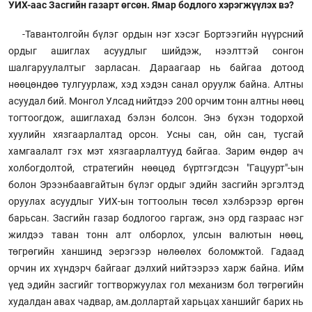
УИХ-аас Засгийн газарт өгсөн. Ямар бодлого хэрэгжүүлэх вэ?
-Тавантолгойн бүлэг ордын нэг хэсэг Бортээгийн нүүрсний
ордыг ашиглах асуудлыг шийдэж, нээлттэй сонгон
шалгаруулалтыг зарласан. Дараагаар нь байгаа дотоод
нөөцөндөө тулгуурлаж, хэд хэдэн санал оруулж байна. Алтны
асуудал бий. Монгол Улсад нийтдээ 200 орчим тонн алтны нөөц
тогтоогдож, ашиглахад бэлэн болсон. Энэ бүхэн тодорхой
хуулийн хязгаарлалтад орсон. Усны сан, ойн сан, тусгай
хамгаалалт гэх мэт хязгаарлалтууд байгаа. Зарим өндөр ач
холбогдолтой, стратегийн нөөцөд бүртгэгдсэн "Гацуурт"-ын
болон Эрээнбаавгайтын бүлэг ордыг эдийн засгийн эргэлтэд
оруулах асуудлыг УИХ-ын тогтоолын төсөл хэлбэрээр өргөн
барьсан. Засгийн газар бодлогоо гаргаж, энэ орд газраас нэг
жилдээ таван тонн алт олборлох, улсын валютын нөөц,
төгрөгийн ханшинд эерэгээр нөлөөлөх боломжтой. Гадаад
орчин их хүндэрч байгааг дэлхий нийтээрээ харж байна. Ийм
үед эдийн засгийг тогтворжуулах гол механизм бол төгрөгийн
худалдан авах чадвар, ам.доллартай харьцах ханшийг барих нь