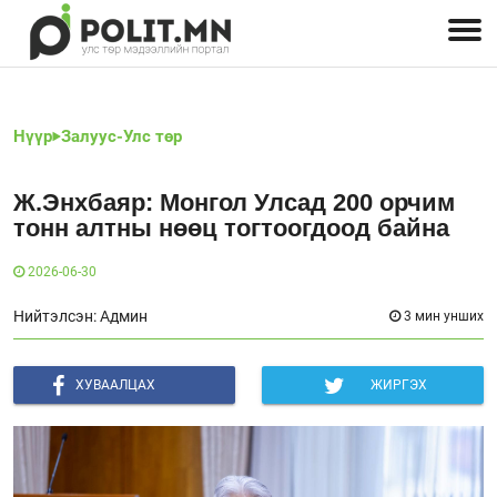
Улстөрчид: хэн, юу хэлэв
Дэлхийн улс төр
Чөлөөт хэвлэл
Залуус-Улс төр
Геополитик
Нийгэм
Нүүр
Залуус-Улс төр
Ж.Энхбаяр: Монгол Улсад 200 орчим
тонн алтны нөөц тогтоогдоод байна
2026-06-30
Нийтэлсэн: Админ
3 мин унших
ХУВААЛЦАХ
ЖИРГЭХ