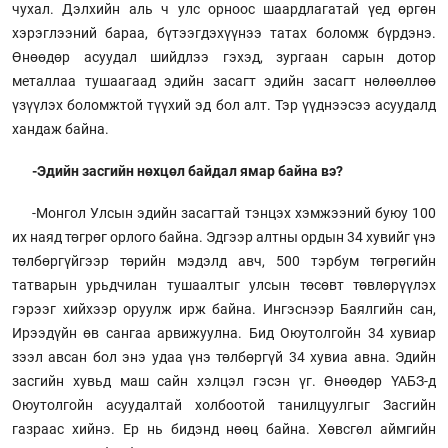
чухал. Дэлхийн аль ч улс орноос шаардлагатай үед өргөн
хэрэглээний бараа, бүтээгдэхүүнээ татах боломж бүрдэнэ.
Өнөөдөр асуудал шийдлээ гэхэд, зургаан сарын дотор
металлаа тушаагаад эдийн засагт эдийн засагт нөлөөллөө
үзүүлэх боломжтой түүхий эд бол алт. Тэр үүднээсээ асуудалд
хандаж байна.
-Эдийн засгийн нөхцөл байдал ямар байна вэ?
-Монгол Улсын эдийн засагтай тэнцэх хэмжээний буюу 100
их наяд төгрөг орлого байна. Эдгээр алтны ордын 34 хувийг үнэ
төлбөргүйгээр төрийн мэдэлд авч, 500 тэрбум төгрөгийн
татварын урьдчилан тушаалтыг улсын төсөвт төвлөрүүлэх
гэрээг хийхээр оруулж ирж байна. Ингэснээр Баялгийн сан,
Ирээдүйн өв сангаа арвижуулна. Бид Оюутолгойн 34 хувиар
зээл авсан бол энэ удаа үнэ төлбөргүй 34 хувиа авна. Эдийн
засгийн хувьд маш сайн хэлцэл гэсэн үг. Өнөөдөр ҮАБЗ-д
Оюутолгойн асуудалтай холбоотой танилцуулгыг Засгийн
газраас хийнэ. Ер нь бидэнд нөөц байна. Хөвсгөл аймгийн