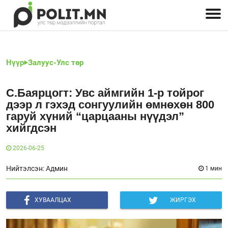
Улстөрчид: хэн, юу хэлэв
Дэлхийн улс төр
Чөлөөт хэвлэл
Залуус-Улс төр
Геополитик
Нийгэм
Нүүр
Залуус-Улс төр
С.Баярцогт: Увс аймгийн 1-р тойрог
дээр л гэхэд сонгуулийн өмнөхөн 800
гаруй хүний “царцааны нүүдэл”
хийгдсэн
2026-06-25
Нийтэлсэн: Админ
1 мин
ХУВААЛЦАХ
ЖИРГЭХ