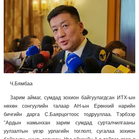
Ч.Бямбаа
Зарим аймаг, сумдад зохион байгуулагдсан ИТХ-ын
нөхөн сонгуулийн талаар АН-ын Ерөнхий нарийн
бичгийн дарга С.Баярцогтоос тодрууллаа. Тэрбээр
"Ардын намынхан зарим сумдад сурталчилгааны
уулзалтын үеэр урлагийн тоглолт, сугалаа зохион