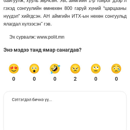
байгуулж, хууль зөрчсөн. Увс аймгийн 1-р тойрог дээр л
гэхэд сонгуулийн өмнөхөн 800 гаруй хүний “царцааны
нүүдэл” хийгдсэн. АН аймгийн ИТХ-ын нөхөн сонгуульд
ялагдал хүлээсэн" гэв.
Эх сурвалж: www.polit.mn
Энэ мэдээ танд ямар санагдав?
0
0
0
2
0
0