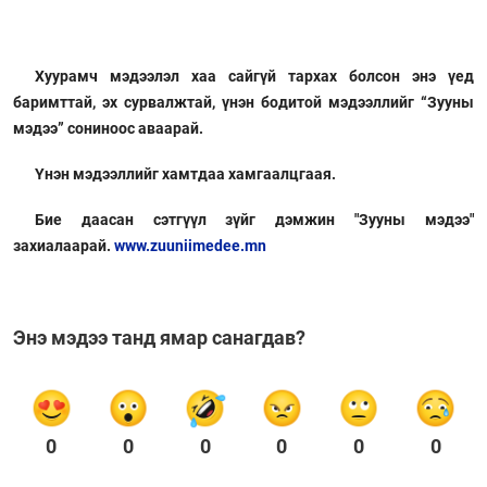
Хуурамч мэдээлэл хаа сайгүй тархах болсон энэ үед
баримттай, эх сурвалжтай, үнэн бодитой мэдээллийг “Зууны
мэдээ” сониноос аваарай.
Үнэн мэдээллийг хамтдаа хамгаалцгаая.
Бие даасан сэтгүүл зүйг дэмжин "Зууны мэдээ"
захиалаарай.
www.zuuniimedee.mn
Энэ мэдээ танд ямар санагдав?
0
0
0
0
0
0