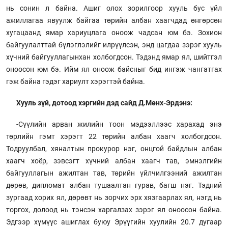
нь сонин л байна. Ашиг олох зорилгоор хууль бус үйл
ажиллагаа явуулж байгаа төрийн албан хаагчдад өнгөрсөн
хугацаанд ямар хариуцлага оноож чадсан юм бэ. Зохион
байгуулалттай бүлэглэлийг илрүүлсэн, энд цагдаа зэрэг хууль
хүчний байгууллагынхан холбогдсон. Тэдэнд ямар ял, шийтгэл
оноосон юм бэ. Ийм ял оноож байсныг бид ингэж чангатгах
гэж байна гэдэг хариулт хэрэгтэй байна.
Хууль зүй, дотоод хэргийн дэд сайд Д.Мөнх-Эрдэнэ:
-Сүүлийн арван жилийн тоон мэдээллээс харахад энэ
төрлийн гэмт хэрэгт 22 төрийн албан хаагч холбогдсон.
Тодруулбал, хяналтын прокурор нэг, онцгой байдлын албан
хаагч хоёр, зэвсэгт хүчний албан хаагч тав, эмнэлгийн
байгууллагын ажилтан тав, төрийн үйлчилгээний ажилтан
дөрөв, дипломат албан тушаалтан гурав, багш нэг. Тэдний
зургаад хорих ял, дөрөвт нь зорчих эрх хязгаарлах ял, нэгд нь
торгох, долоод нь тэнсэн харгалзах зэрэг ял оноосон байна.
Эдгээр хүмүүс ашиглах буюу Эрүүгийн хуулийн 20.7 дугаар