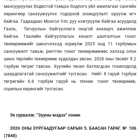
мансууруулах бодистой тэмцэх бодлого үйл ажилагааг сангийн
хөрөнгөөр санхүүжүүлэх тодорхой зохицуулалт оруулж өгч
байгаа. Гадаадаас Монгол Улс руу нэвтрүүлж байгаа асуудалд
Гааль, Тагнуулын байгууллага онцгой анхаарч ажиллаж
байгаа. Гаалийн байгууллагын хяналт шалгалтын тоног
төхөөрөмжийг шинэчлэхэд зориулж 2025 онд 11 тэрбумын
санхүүжилт тавьж, рентген тоног төхөөрөмжөөс эхлээд олон
шинэ төрлийн төхөөрөмж худалдан авсан. 2026 оны төсөвт 9.2
тэрбум төгрөг тавсан. Хуулийн төсөл батлагдсан тохиолдолд
шаардлагатай санхүүжилтийг тусгасан. Нийт 8 гаруй тэрбум
төгрөгийн 6.6 тэрбум гаруй нь техник тоног төхөөрөмж,
сорилын хөрөнгийг тусгасан.
Эх сурвалж: “Зууны мэдээ” сонин
2026 ОНЫ ЗУРГААДУГААР САРЫН 5. БААСАН ГАРАГ. № 106
(7848)