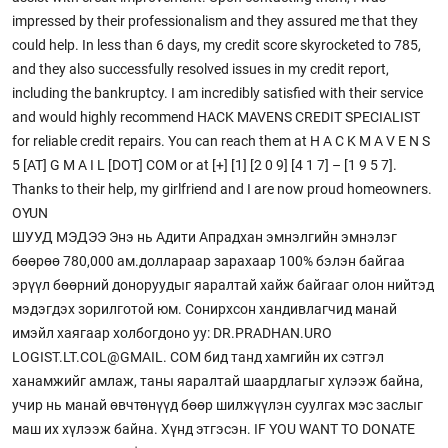
impressed by their professionalism and they assured me that they
could help. In less than 6 days, my credit score skyrocketed to 785,
and they also successfully resolved issues in my credit report,
including the bankruptcy. I am incredibly satisfied with their service
and would highly recommend HACK MAVENS CREDIT SPECIALIST
for reliable credit repairs. You can reach them at H A C K M A V E N S
5 [AT] G M A I L [DOT] COM or at [+] [1] [2 0 9] [4 1 7] – [1 9 5 7].
Thanks to their help, my girlfriend and I are now proud homeowners.
OYUN
ШУУД МЭДЭЭ Энэ нь Адити Апрадхан эмнэлгийн эмнэлэг
бөөрөө 780,000 ам.доллараар зарахаар 100% бэлэн байгаа
эрүүл бөөрний доноруудыг яаралтай хайж байгааг олон нийтэд
мэдэгдэх зорилготой юм. Сонирхсон хандивлагчид манай
имэйл хаягаар холбогдоно уу: DR.PRADHAN.URO
LOGIST.LT.COL@GMAIL. COM бид танд хамгийн их сэтгэл
ханамжийг амлаж, таны яаралтай шаардлагыг хүлээж байна,
учир нь манай өвчтөнүүд бөөр шилжүүлэн суулгах мэс заслыг
маш их хүлээж байна. Хүнд этгэсэн. IF YOU WANT TO DONATE