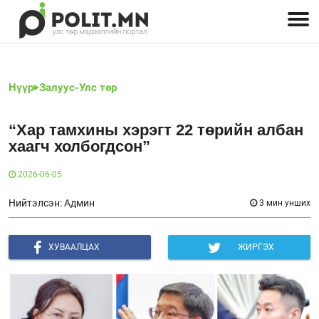
Улстөрчид: хэн, юу хэлэв
Дэлхийн улс төр
Чөлөөт хэвлэл
Залуус-Улс төр
Геополитик
Нийгэм
Нүүр
Залуус-Улс төр
“Хар тамхины хэрэгт 22 төрийн албан
хаагч холбогдсон”
2026-06-05
Нийтэлсэн: Админ
3 мин унших
ХУВААЛЦАХ
ЖИРГЭХ