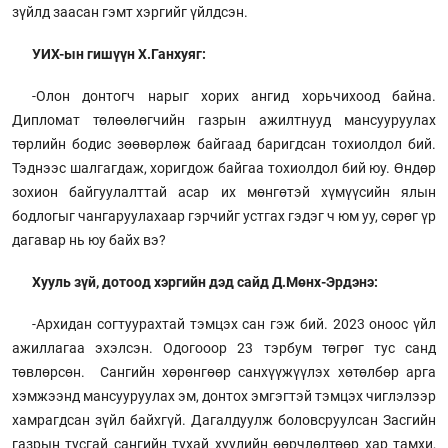
зүйлд заасан гэмт хэргийг үйлдсэн.
УИХ-ын гишүүн Х.Ганхуяг:
-Олон донтогч нарыг хорих ангид хорьчихоод байна.
Дипломат төлөөлөгчийн газрын ажилтнууд мансууруулах
төрлийн бодис зөөвөрлөж байгаад баригдсан тохиолдол бий.
Тэднээс шалгагдаж, хоригдож байгаа тохиолдол бий юу. Өндөр
зохион байгуулалттай асар их мөнгөтэй хүмүүсийн ялын
бодлогыг чангаруулахаар гэрчийг устгах гэдэг ч юм уу, сөрөг үр
дагавар нь юу байх вэ?
Хууль зүй, дотоод хэргийн дэд сайд Д.Мөнх-Эрдэнэ:
-Архидан согтуурахтай тэмцэх сан гэж бий. 2023 оноос үйл
ажиллагаа эхэлсэн. Одогооор 23 тэрбум төгрөг тус санд
төвлөрсөн. Сангийн хөрөнгөөр санхүүжүүлэх хөтөлбөр арга
хэмжээнд мансууруулах эм, донтох эмгэгтэй тэмцэх чиглэлээр
хамрагдсан зүйл байхгүй. Дагалдуулж боловсруулсан Засгийн
газрын тусгай сангийн тухай хуулийн өөрчлөлтөөр хар тамхи,