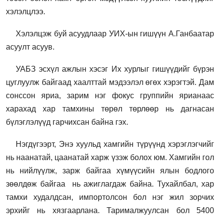
хэлэлцлээ.
Хэлэлцэж буй асуудлаар УИХ-ын гишүүн А.Ганбаатар
асуулт асуув.
УАБЗ эсхүл ажлын хэсэг Их хурлыг гишүүдийг бүрэн
цуглуулж байгаад хаалттай мэдээлэл өгөх хэрэгтэй. Дам
сонссон яриа, зарим нэг фокус группийн ярианаас
харахад хар тамхины төрөл төрлөөр нь дагнасан
бүлэглэлүүд гарчихсан байна гэх.
Нэгдүгээрт, Энэ хуульд хамгийн түрүүнд хэрэглэгчийг
нь наанатай, цаанатай харж үзэж болох юм. Хамгийн гол
нь нийлүүлж, зарж байгаа хүмүүсийн ялын бодлого
зөөлдөж байгаа нь ажиглагдаж байна. Тухайлбал, хар
тамхи худалдсан, импортолсон бол нэг жил зорчих
эрхийг нь хязгаарлана. Тарималжуулсан бол 5400