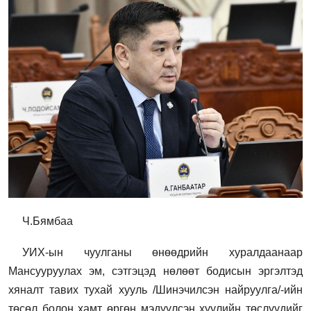
Ч.Бямбаа
УИХ-ын чуулганы өнөөдрийн хуралдаанаар
Мансууруулах эм, сэтгэцэд нөлөөт бодисын эргэлтэд
хяналт тавих тухай хууль /Шинэчилсэн найруулга/-ийн
төсөл болон хамт өргөн мэдүүлсэн хуулийн төслүүдийг