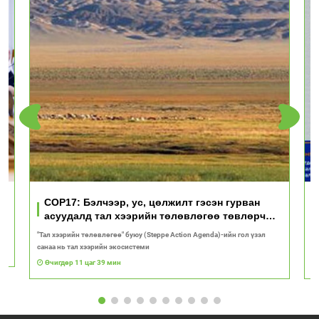
үд
COP17: Бэлчээр, ус, цөлжилт гэсэн гурван
асуудалд тал хээрийн төлөвлөгөө төвлөрч
байна
"Тал хээрийн төлөвлөгөө" буюу (Steppe Action Agenda)-ийн гол үзэл
И
санаа нь тал хээрийн экосистеми
1
Өчигдөр 11 цаг 39 мин