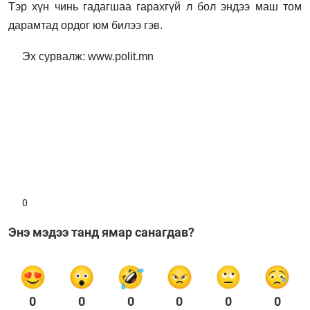
Тэр хүн чинь гадагшаа гарахгүй л бол эндээ маш том
дарамтад ордог юм билээ гэв.
Эх сурвалж: www.polit.mn
0
Энэ мэдээ танд ямар санагдав?
0
0
0
0
0
0