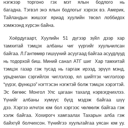
нэгжээр торгоно гэх мэт ялын бодлого нь
багадна. Тэгвэл энэ ялын бодлогыг хэрхэх вэ. Америк,
Тайландын жишээг яриад хуулийн төсөл лоббидох
хэмжээнд хүрсэн байна.
Хоёрдугаарт, Хуулийн 51 дүгээр зүйл дээр хар
тамхитай тэмцэх албаны чиг үүргийг хуульчилсан
байгаа. Л.Гантөмөр гишүүний асуугаад байгаа асуудлууд
нь тодорхой биш. Миний санал АТГ шиг Хар тамхитай
тэмцэх газар гэж тусад нь гаргаж ирээд, эрүүл мэнд,
урьдчилан сэргийлэх чиглэлээр, ял шийтгэх чиглэлээр
“үүрэг, функцээ” нэгтгэсэн нэгжтэй болж тэмцэх хэрэгтэй.
Эс бөгөөс Монгол Улс цагаан тахалд нэрвэгдчихлээ.
Үүнийг албаны хүмүүс бүгд мэдэж байгаа шүү
дээ. Хэргээ илчлэх юм бол хэргээс чөлөөлж байгаа гэж
хэлж байгаа. Хохирогч хамгаалах Тахарын алба гэж
байхгүй болчихсон. Үүнийгээ хуультайгаа уясан юм уу.