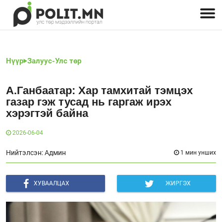
Улстөрчид: хэн, юу хэлэв
Дэлхийн улс төр
Чөлөөт хэвлэл
Залуус-Улс төр
Геополитик
Нийгэм
Нүүр
Залуус-Улс төр
А.Ганбаатар: Хар тамхитай тэмцэх
газар гэж тусад нь гаргаж ирэх
хэрэгтэй байна
2026-06-04
Нийтэлсэн: Админ
1 мин унших
ХУВААЛЦАХ
ЖИРГЭХ