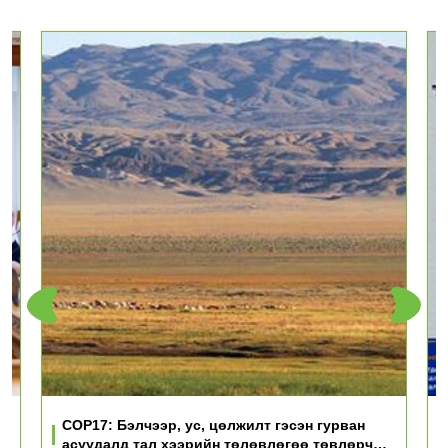
үд
COP17: Бэлчээр, ус, цөлжилт гэсэн гурван
асуудалд тал хээрийн төлөвлөгөө төвлөрч