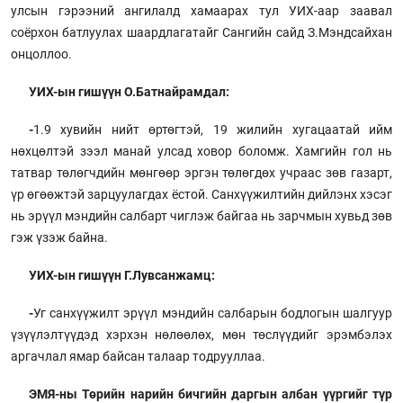
улсын гэрээний ангилалд хамаарах тул УИХ-аар заавал
соёрхон батлуулах шаардлагатайг Сангийн сайд З.Мэндсайхан
онцоллоо.
УИХ-ын гишүүн О.Батнайрамдал:
-
1.9 хувийн нийт өртөгтэй, 19 жилийн хугацаатай ийм
нөхцөлтэй зээл манай улсад ховор боломж. Хамгийн гол нь
татвар төлөгчдийн мөнгөөр эргэн төлөгдөх учраас зөв газарт,
үр өгөөжтэй зарцуулагдах ёстой. Санхүүжилтийн дийлэнх хэсэг
нь эрүүл мэндийн салбарт чиглэж байгаа нь зарчмын хувьд зөв
гэж үзэж байна.
УИХ-ын гишүүн Г.Лувсанжамц:
-
Уг санхүүжилт эрүүл мэндийн салбарын бодлогын шалгуур
үзүүлэлтүүдэд хэрхэн нөлөөлөх, мөн төслүүдийг эрэмбэлэх
аргачлал ямар байсан талаар тодрууллаа.
ЭМЯ-ны Төрийн нарийн бичгийн даргын албан үүргийг түр