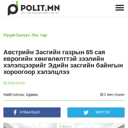
Улстөрчид: хэн, юу хэлэв
Дэлхийн улс төр
Чөлөөт хэвлэл
Залуус-Улс төр
Геополитик
Нийгэм
Нүүр
Залуус-Улс төр
Австрийн Засгийн газрын 65 сая
еврогийн хөнгөлөлттэй зээлийн
хэлэлцээрийг Эдийн засгийн байнгын
хороогоор хэлэлцлээ
2026-06-03
Нийтэлсэн: Админ
2 мин унших
ХУВААЛЦАХ
ЖИРГЭХ