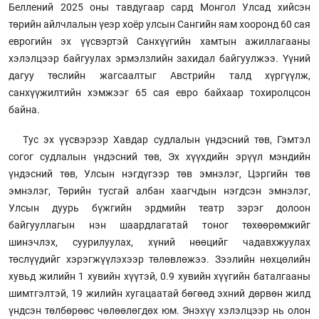
Беллений 2025 оны тавдугаар сард Монгол Улсад хийсэн
төрийн айлчлалын үеэр хоёр улсын Сангийн яам хооронд 60 сая
еврогийн эх үүсвэртэй Санхүүгийн хамтын ажиллагааны
хэлэлцээр байгуулах эрмэлзлийн захидал байгуулжээ. Үүний
дагуу төслийн жагсаалтыг Австрийн талд хүргүүлж,
санхүүжилтийн хэмжээг 65 сая евро байхаар тохиролцсон
байна.
Тус эх үүсвэрээр Хавдар судлалын үндэсний төв, Гэмтэл
согог судлалын үндэсний төв, Эх хүүхдийн эрүүл мэндийн
үндэсний төв, Улсын нэгдүгээр төв эмнэлэг, Цэргийн төв
эмнэлэг, Төрийн тусгай албан хаагчдын нэгдсэн эмнэлэг,
Улсын дуурь бүжгийн эрдмийн театр зэрэг долоон
байгууллагын нэн шаардлагатай тоног төхөөрөмжийг
шинэчлэх, суурилуулах, хүний нөөцийг чадавхжуулах
төслүүдийг хэрэгжүүлэхээр төлөвлөжээ. Зээлийн нөхцөлийн
хувьд жилийн 1 хувийн хүүтэй, 0.9 хувийн хүүгийн баталгааны
шимтгэлтэй, 19 жилийн хугацаатай бөгөөд эхний дөрвөн жилд
үндсэн төлбөрөөс чөлөөлөгдөх юм. Энэхүү хэлэлцээр нь олон