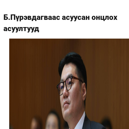
Б.Пүрэвдагваас асуусан онцлох
асуултууд