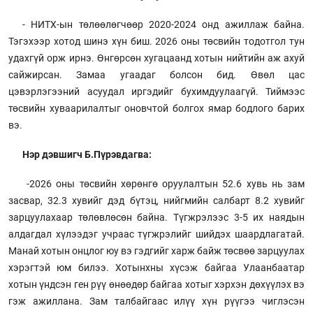
- НИТХ-ын төлөөлөгчөөр 2020-2024 онд ажиллаж байна.
Тэгэхээр хотод шинэ хүн биш. 2026 оны төсвийн тодотгол тун
удахгүй орж ирнэ. Өнгөрсөн хугацаанд хотын нийтийн аж ахуй
сайжирсан. Замаа угаадаг болсон бид. Өвөл цас
цэвэрлэгээний асуудал иргэдийг бухимдуулаагүй. Тиймээс
төсвийн хуваарилалтыг оновчтой болгох ямар бодлого барих
вэ.
Нэр дэвшигч Б.Пүрэвдагва:
-2026 оны төсвийн хөрөнгө оруулалтын 52.6 хувь нь зам
засвар, 32.3 хувийг дэд бүтэц, нийгмийн салбарт 8.2 хувийг
зарцуулахаар төлөвлөсөн байна. Түгжрэлээс 3-5 их наядын
алдагдал хүлээдэг учраас түгжрэлийг шийдэх шаардлагатай.
Манай хотын онцлог юу вэ гэдгийг харж байж төсвөө зарцуулах
хэрэгтэй юм билээ. Хотынхны хүсэж байгаа Улаанбаатар
хотын үндсэн ген рүү өнөөдөр байгаа хотыг хэрхэн дөхүүлэх вэ
гэж ажиллана. Зам талбайгаас илүү хүн рүүгээ чиглэсэн