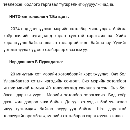
төвлөрсөн бодлого гаргавал түгжрэлийг бууруулж чадна.
НИТХ-ын төлөөлөгч Т.Батцогт:
-2024 онд дэвшүүлсэн мөрийн хөтөлбөр чинь үлдэж байгаа
хоёр жилийн хугацаанд хэдэн хувьтай хэрэгжих вэ. Хийж
хэрэгжүүлж байгаа ажлын талаар ойлголт байгаа юу. Үүнийг
үргэлжлүүлэх үү, өөр хэлбэрээр явах юм уу.
Нэр дэвшигч Б.Пүрэвдагва:
-20 минутын хот мөрийн хөтөлбөрийг хэрэгжүүлнэ. Энэ бол
Улаанбаатар хотын иргэдийн сонголт. Энэ мөрийн хөтөлбөрт
итгэж манай намын 40 төлөөлөгчид саналаа өгсөн. Энэ бол
Засаг даргын үүрэг. Мөрийн хөтөлбөр хэрэгжинэ. Бид хоёр
дахь жил дээрээ явж байна. Дагуул хотуудыг байгуулахаас
илүү тулгамдаж байгаа асуудлууд байгаа. Шат дараатай
төслүүдийг эрэмбэлж, мөрийн хөтөлбөрөө хэрэгжүүлнэ гэлээ.