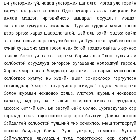
Би улстөржихгүй, надад улстөржих цаг алга. Иргэд улс төрийн
хэрүүл, талцлаас залхжээ. Одоо зүгээр л ажлаа хийцгээе. Би
ажлаа мэддэг, иргэдийнхээ амьдрал, асуудлыг мэддэг
сэтгэлтэй хүмүүстэй ажиллана. Туулын хурдны замын төсөл
дээр эргэж харах шаардлагатай. Байгаль эхийг эвдэж байж
энэ том төслийг хэрэгжүүлж болохгүй. Туул голд шумбаж өссөн
хүний хувьд энэ мега төсөл явах ёстой. Гэхдээ байгаль орчноо
эвдэж болохгүй гэсэн зарчим баримтална.Олон хулгайтай
холбоотой асуудлууд өнгөрсөн хугацаанд нэлээдгүй гарсан.
Хэрэв ямар нэгэн байдлаар иргэдийн татварын мөнгөнөөс
холбогдох хүмүүс нь хувийн ашиг сонирхлоор гаргуулсан
тохиолдолд “ямар ч хайргүйгээр шийднэ” гэдгээ улстөрчид
болон журмын нөхдөдөө хэлье. Улстөрч, журмын нөхдөдөө
хэлэхэд над руу нэг ч ашиг сонирхол шингэсэн дуудлага,
мессеж битгий бич. Би завгүй байх болно. Зургаадугаар сар
гаргаад төсөв тодотгохоос өөр арга байхгүй. Дайны нөхцөл
байдалтай холбоотой түлшний үнэ өсчихлөө. Маш тогтворгүй
нөхцөл байдалд байна. Зуны улиралд томоохон бүтээн
байгуулалтаа явуулахын тулд тодотгохоос өөр аргагүй"