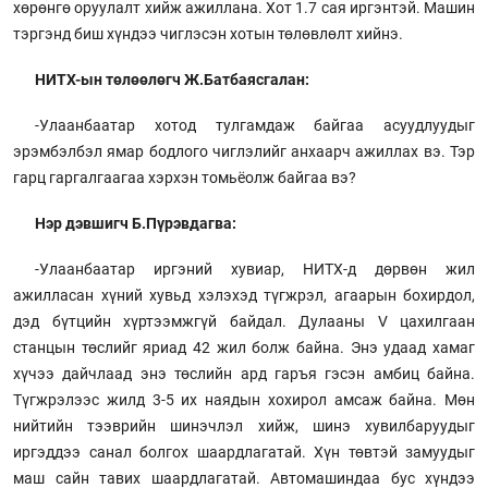
хөрөнгө оруулалт хийж ажиллана. Хот 1.7 сая иргэнтэй. Машин
тэргэнд биш хүндээ чиглэсэн хотын төлөвлөлт хийнэ.
НИТХ-ын төлөөлөгч Ж.Батбаясгалан:
-Улаанбаатар хотод тулгамдаж байгаа асуудлуудыг
эрэмбэлбэл ямар бодлого чиглэлийг анхаарч ажиллах вэ. Тэр
гарц гаргалгаагаа хэрхэн томьёолж байгаа вэ?
Нэр дэвшигч Б.Пүрэвдагва:
-Улаанбаатар иргэний хувиар, НИТХ-д дөрвөн жил
ажилласан хүний хувьд хэлэхэд түгжрэл, агаарын бохирдол,
дэд бүтцийн хүртээмжгүй байдал. Дулааны V цахилгаан
станцын төслийг яриад 42 жил болж байна. Энэ удаад хамаг
хүчээ дайчлаад энэ төслийн ард гаръя гэсэн амбиц байна.
Түгжрэлээс жилд 3-5 их наядын хохирол амсаж байна. Мөн
нийтийн тээврийн шинэчлэл хийж, шинэ хувилбаруудыг
иргэддээ санал болгох шаардлагатай. Хүн төвтэй замуудыг
маш сайн тавих шаардлагатай. Автомашиндаа бус хүндээ