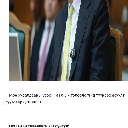
Мөн хуралдааны үеэр НИТХ-ын төлөөлөгчид түүнээс асуулт
асууж хариулт авав.
НИТХ-ын төлөөлөгч Ү.Оюунзул: