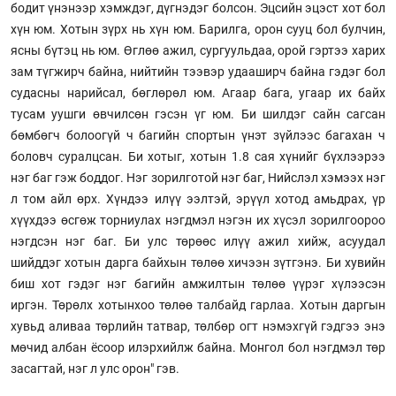
бодит үнэнээр хэмждэг, дүгнэдэг болсон. Эцсийн эцэст хот бол
хүн юм. Хотын зүрх нь хүн юм. Барилга, орон сууц бол булчин,
ясны бүтэц нь юм. Өглөө ажил, сургуульдаа, орой гэртээ харих
зам түгжирч байна, нийтийн тээвэр удааширч байна гэдэг бол
судасны нарийсал, бөглөрөл юм. Агаар бага, угаар их байх
тусам уушги өвчилсөн гэсэн үг юм. Би шилдэг сайн сагсан
бөмбөгч болоогүй ч багийн спортын үнэт зүйлээс багахан ч
боловч суралцсан. Би хотыг, хотын 1.8 сая хүнийг бүхлээрээ
нэг баг гэж боддог. Нэг зорилготой нэг баг, Нийслэл хэмээх нэг
л том айл өрх. Хүндээ илүү ээлтэй, эрүүл хотод амьдрах, үр
хүүхдээ өсгөж торниулах нэгдмэл нэгэн их хүсэл зорилгоороо
нэгдсэн нэг баг. Би улс төрөөс илүү ажил хийж, асуудал
шийддэг хотын дарга байхын төлөө хичээн зүтгэнэ. Би хувийн
биш хот гэдэг нэг багийн амжилтын төлөө үүрэг хүлээсэн
иргэн. Төрөлх хотынхоо төлөө талбайд гарлаа. Хотын даргын
хувьд аливаа төрлийн татвар, төлбөр огт нэмэхгүй гэдгээ энэ
мөчид албан ёсоор илэрхийлж байна. Монгол бол нэгдмэл төр
засагтай, нэг л улс орон" гэв.