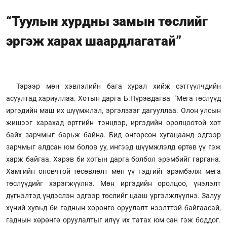
“Туулын хурдны замын төслийг
эргэж харах шаардлагатай”
Тэрээр мөн хэвлэлийн бага хурал хийж сэтгүүлчдийн
асуултад хариуллаа. Хотын дарга Б.Пүрэвдагва "Мега төслүүд
иргэдийн маш их шүүмжлэл, эргэлзээг дагууллаа. Олон улсын
жишээг харахад өртгийн тэнцвэр, иргэдийн оролцоотой хот
байх зарчмыг барьж байна. Бид өнгөрсөн хугацаанд эдгээр
зарчмыг алдсан юм болов уу, ингээд шүүмжлэлд өртөв үү гэж
харж байгаа. Хэрэв би хотын дарга болбол эрэмбийг гаргана.
Хамгийн оновчтой төсөвлөлт мөн үү гэдгийг эрэмбэлж мега
төслүүдийг хэрэгжүүлнэ. Мөн иргэдийн оролцоо, үнэлэлт
дүгнэлтэд үндэслэн эдгээр төслийг цааш үргэлжлүүлнэ. Залуу
хүний хувьд би гаднын хөрөнгө оруулалт нээлттэй байгаасай,
гаднын хөрөнгө оруулалтыг илүү их татах юм сан гэж боддог.