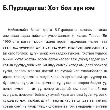
Б.Пүрэвдагва: Хот бол хүн юм
Нийслэлийн Засаг дарга Б.Пүрэвдагва олонхын санал
авсныхаа дараа нийслэлчүүдээ хандаж үг хэлэв. Тэрээр "Би
1990 оны цагаан морин жилд төрсөн, ардчилал, чөлөөт зах
зээл, эрх чөлөөний шинэ цаг үед өсөж өндийсөн залуусын нэг.
Би сагс тоглож, дугуй унаж, хичээлдээ гүйсэн. “Хотын гудамж
миний нутаг холхиж өссөн өргөн чөлөө” гэж дуунд гардаг шиг
хотын хүүхдүүдийн нэг. Би илүү сайхан хотод амьдрах зорилго
хүсэл, зовлон жаргал нэгтэй та бүхний нэг Улаанбаатарын
иргэн. Өнөөдөр хотыг өндөр барилга, өргөн зам, урт гүүрээр нь
бус алхдаг гудамж нь цэмцгэр үү, гутал нь шороо болдог уу,
цэцэг зүлэг нь их үү, цэвэр агаартай юу, гэрт нь ойрхон
сургууль, цэцэрлэг байна уу, хүний хэрэгцээ цөм бүрэн үү, эсэх,
хүүхэд тоглох, талбай, дугуйн зам нь хэр вэ, хүндээ ээлтэй юу,
хотын соёл нь ямар түвшинд байна вэ гэж амьдралын энгийн