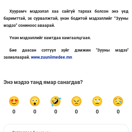
Хуурамч мэдээлэл хаа сайгүй тархах болсон энэ үед
баримттай, эх сурвалжтай, үнэн бодитой мэдээллийг “Зууны
мэдээ” сониноос аваарай.
Үнэн мэдээллийг хамтдаа хамгаалцгаая.
Бие даасан сэтгүүл зүйг дэмжин "Зууны мэдээ"
захиалаарай.
www.zuuniimedee.mn
Энэ мэдээ танд ямар санагдав?
0
0
0
0
0
0