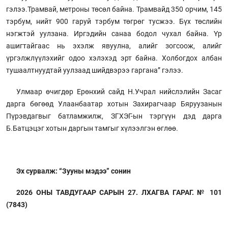
гэлээ.Трамвай, метроны төсөл байна. Трамвайд 350 орчим, 145
тэрбум, нийт 900 гаруй тэрбум төгрөг тусжээ. Бүх төслийн
нэгжтэй уулзана. Иргэдийн санаа бодол чухал байна. Үр
ашигтайгаас нь эхэлж явуулна, алийг зогсоож, алийг
үргэлжлүүлэхийг одоо хэлэхэд эрт байна. Холбогдох албан
тушаалтнуудтай уулзаад шийдвэрээ гаргана” гэлээ.
Улмаар өчигдөр Ерөнхий сайд Н.Учрал нийслэлийн Засаг
дарга бөгөөд Улаанбаатар хотын Захирагчаар Бяруузанын
Пүрэвдагвыг батламжилж, ЗГХЭГ-ын тэргүүн дэд дарга
Б.Батцэцэг хотын даргын тамгыг хүлээлгэн өглөө.
Эх сурвалж: “Зууны мэдээ” сонин
2026 ОНЫ ТАВДУГААР САРЫН 27. ЛХАГВА ГАРАГ. № 101
(7843)