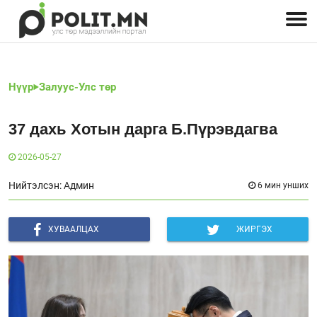
Улстөрчид: хэн, юу хэлэв
Дэлхийн улс төр
Чөлөөт хэвлэл
Залуус-Улс төр
Геополитик
Нийгэм
Нүүр
Залуус-Улс төр
37 дахь Хотын дарга Б.Пүрэвдагва
2026-05-27
Нийтэлсэн: Админ
6 мин унших
ХУВААЛЦАХ
ЖИРГЭХ