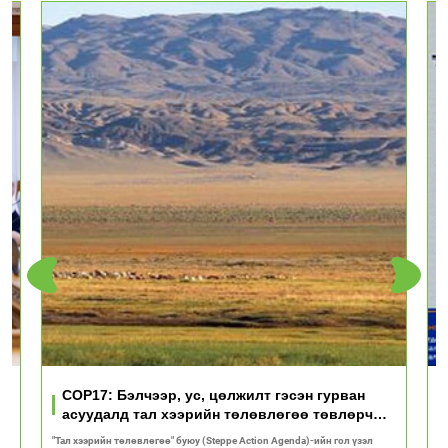
үд
COP17: Бэлчээр, ус, цөлжилт гэсэн гурван
асуудалд тал хээрийн төлөвлөгөө төвлөрч
байна
"Тал хээрийн төлөвлөгөө" буюу (Steppe Action Agenda)-ийн гол үзэл
И