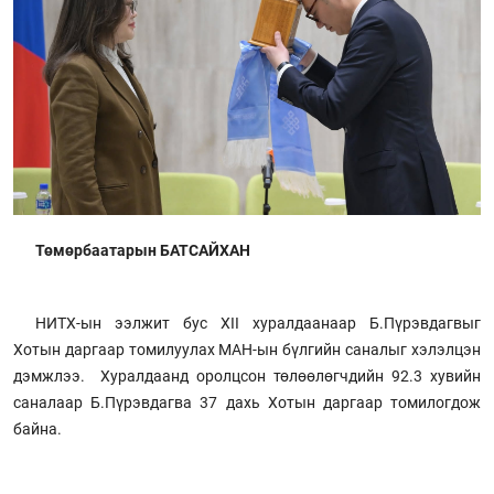
Төмөрбаатарын БАТСАЙХАН
НИТХ-ын ээлжит бус ХII хуралдаанаар Б.Пүрэвдагвыг
Хотын даргаар томилуулах МАН-ын бүлгийн саналыг хэлэлцэн
дэмжлээ. Хуралдаанд оролцсон төлөөлөгчдийн 92.3 хувийн
саналаар Б.Пүрэвдагва 37 дахь Хотын даргаар томилогдож
байна.