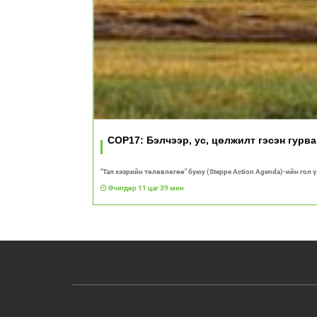
COP17: Бэлчээр, ус, цөлжилт гэсэн гурв
"Тал хээрийн төлөвлөгөө" буюу (Steppe Action Agenda)-ийн гол 
Өчигдөр 11 цаг 39 мин