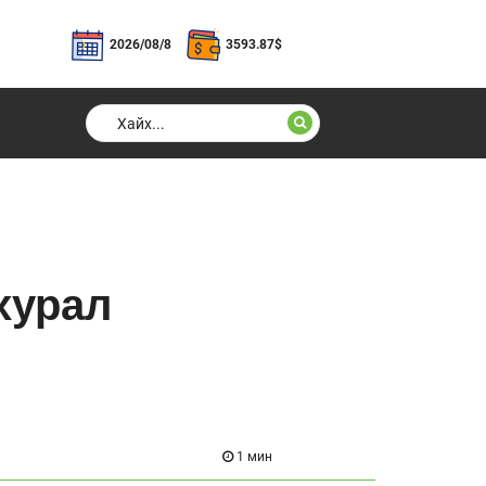
2026/08/8
3593.87
$
хурал
1 мин