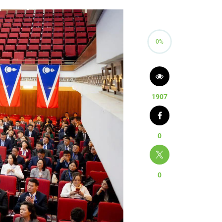
0%
1907
0
0