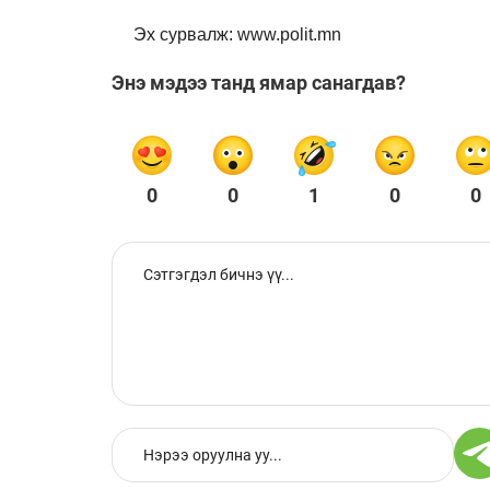
Эх сурвалж: www.polit.mn
Энэ мэдээ танд ямар санагдав?
0
0
1
0
0