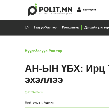
Бүртгүүлэх
Залуус-Улс төр
Геополитик
Дэлхийн улс төр
Нүүр
Залуус-Улс төр
АН-ЫН ҮБХ: Ирц 7
эхэллээ
2026-05-06
Нийтэлсэн: Админ