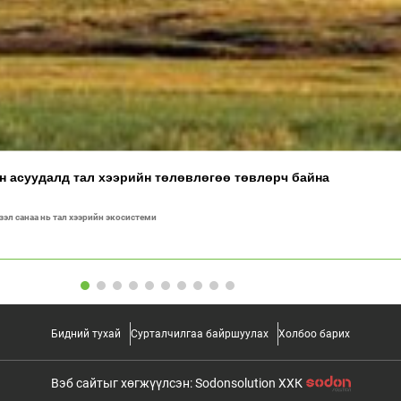
ан асуудалд тал хээрийн төлөвлөгөө төвлөрч байна
үзэл санаа нь тал хээрийн экосистеми
Бидний тухай
Сурталчилгаа байршуулах
Холбоо барих
Вэб сайтыг хөгжүүлсэн: Sodonsolution ХХК