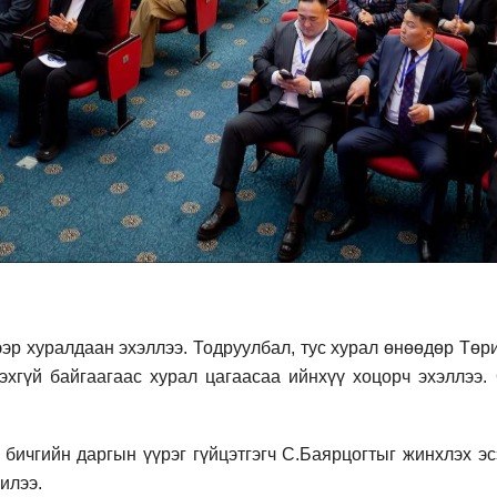
р хуралдаан эхэллээ. Тодруулбал, тус хурал өнөөдөр Төри
эхгүй байгаагаас хурал цагаасаа ийнхүү хоцорч эхэллээ.
ичгийн даргын үүрэг гүйцэтгэгч С.Баярцогтыг жинхлэх эс
илээ.