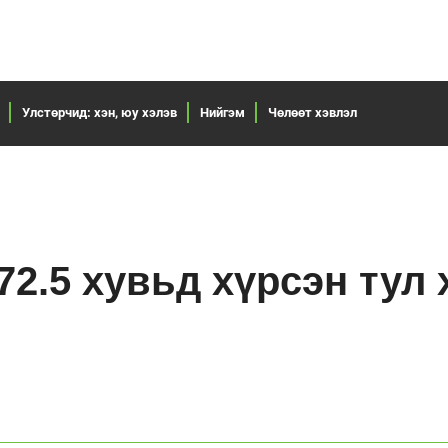
Улстөрчид: хэн, юу хэлэв
Нийгэм
Чөлөөт хэвлэл
2.5 хувьд хүрсэн тул 