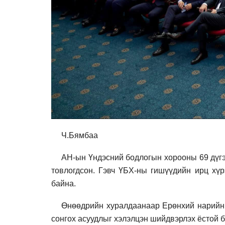
Ч.Бямбаа
АН-ын Үндэсний бодлогын хорооны 69 дүгээ
товлогдсон. Гэвч ҮБХ-ны гишүүдийн ирц хүр
байна.
Өнөөдрийн хуралдаанаар Ерөнхий нарийн б
сонгох асуудлыг хэлэлцэн шийдвэрлэх ёстой б