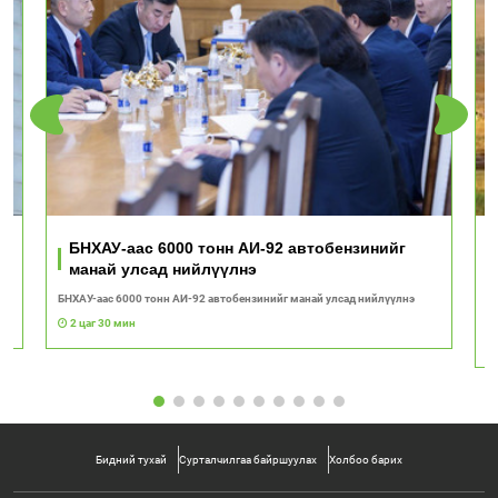
ь
БНХАУ-аас 6000 тонн АИ-92 автобензинийг
манай улсад нийлүүлнэ
БНХАУ-аас 6000 тонн АИ-92 автобензинийг манай улсад нийлүүлнэ
"Т
с
2 цаг 30 мин
Бидний тухай
Сурталчилгаа байршуулах
Холбоо барих