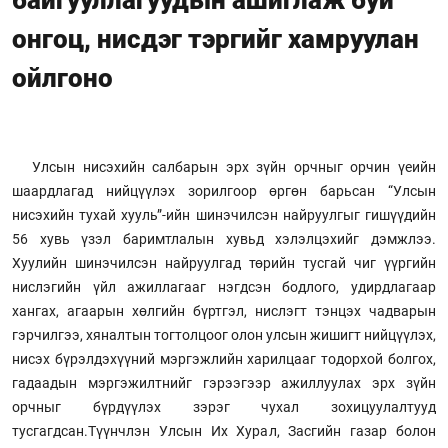
онгоц, нисдэг тэргийг хамруулан
ойлгоно
Улсын нисэхийн салбарын эрх зүйн орчныг орчин үеийн
шаардлагад нийцүүлэх зорилгоор өргөн барьсан “Улсын
нисэхийн тухай хууль”-ийн шинэчилсэн найруулгыг гишүүдийн
56 хувь үзэл баримтлалын хувьд хэлэлцэхийг дэмжлээ.
Хуулийн шинэчилсэн найруулгад төрийн тусгай чиг үүргийн
нислэгийн үйл ажиллагааг нэгдсэн бодлого, удирдлагаар
хангах, агаарын хөлгийн бүртгэл, нислэгт тэнцэх чадварын
гэрчилгээ, хяналтын тогтолцоог олон улсын жишигт нийцүүлэх,
нисэх бүрэлдэхүүний мэргэжлийн харилцааг тодорхой болгох,
гадаадын мэргэжилтнийг гэрээгээр ажиллуулах эрх зүйн
орчныг бүрдүүлэх зэрэг чухал зохицуулалтууд
тусгагдсан.Түүнчлэн Улсын Их Хурал, Засгийн газар болон