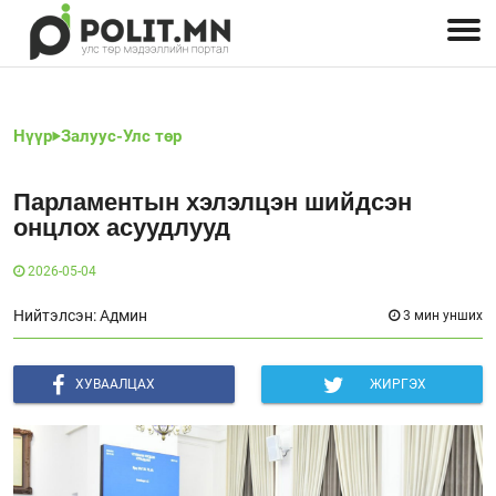
Улстөрчид: хэн, юу хэлэв
Дэлхийн улс төр
Чөлөөт хэвлэл
Залуус-Улс төр
Геополитик
Нийгэм
Нүүр
Залуус-Улс төр
Парламентын хэлэлцэн шийдсэн
онцлох асуудлууд
2026-05-04
Нийтэлсэн: Админ
3 мин унших
ХУВААЛЦАХ
ЖИРГЭХ