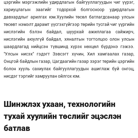
цэргийн мэргэжлийн удирдлагын байгууллагуудын чиг үүрэг,
хариуцлагын заагийг тодорхой болгосноор удирдлагын
давхардлыг арилгах юм.Хуулийн төсөл батлагдсанаар улсын
төсөвт нэмэлт дарамт үүсгэхгүйгээр төрийн тусгай чиг үүргийн
нислэгийн бэлэн байдал, шуурхай ажиллагаа сайжирч,
нислэгийн аюулгүй байдал, хяналтын тогтолцоо олон улсын
шаардлагад нийцсэн түвшинд хүрэх нөхцөл бүрдэнэ гэжээ.
"Улсын нисэх" гэдэгт Зэвсэгт хүчин, Хил хамгаалах газар,
Онцгой байдлын газар, Цагдаагийн газар зэрэг төрийн цэргийн
болон хууль сахиулах байгууллагуудын ашиглаж буй онгоц,
нисдэг тэргийг хамруулан ойлгох юм.
Шинжлэх ухаан, технологийн
тухай хуулийн төслийг эцэслэн
батлав