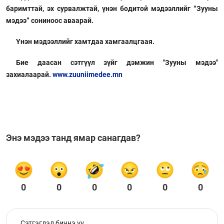
баримттай, эх сурвалжтай, үнэн бодитой мэдээллийг “Зууны
мэдээ” сониноос аваарай.
Үнэн мэдээллийг хамтдаа хамгаалцгаая.
Бие даасан сэтгүүл зүйг дэмжин "Зууны мэдээ"
захиалаарай.
www.zuuniimedee.mn
Энэ мэдээ танд ямар санагдав?
0
0
0
0
0
0