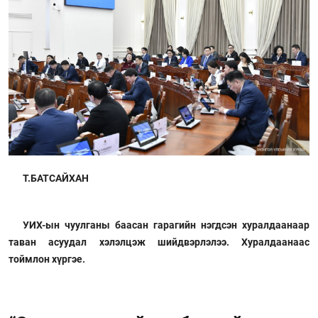
Т.БАТСАЙХАН
УИХ-ын чуулганы баасан гарагийн нэгдсэн хуралдаанаар
таван асуудал хэлэлцэж шийдвэрлэлээ. Хуралдаанаас
тоймлон хүргэе.