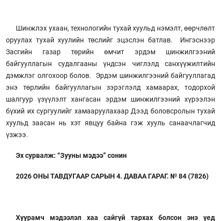
Шинжлэх ухаан, технологийн тухай хуульд нэмэлт, өөрчлөлт
оруулах тухай хуулийн төслийг эцэслэн батлав. Ингэснээр
Засгийн газар төрийн өмчит эрдэм шинжилгээний
байгууллагын судалгааны үндсэн чиглэлд санхүүжилтийн
дэмжлэг олгохоор болов. Эрдэм шинжилгээний байгууллагад
энэ төрлийн байгууллагын зэрэглэлд хамаарах, тодорхой
шалгуур үзүүлэлт хангасан эрдэм шинжилгээний хүрээлэн
бүхий их сургуулийг хамааруулахаар Дээд боловсролын тухай
хуульд заасан нь хэт явцуу байна гэж хууль санаачлагчид
үзжээ.
Эх сурвалж: “Зууны мэдээ” сонин
2026 ОНЫ ТАВДУГААР САРЫН 4. ДАВАА ГАРАГ. № 84 (7826)
Хуурамч мэдээлэл хаа сайгүй тархах болсон энэ үед