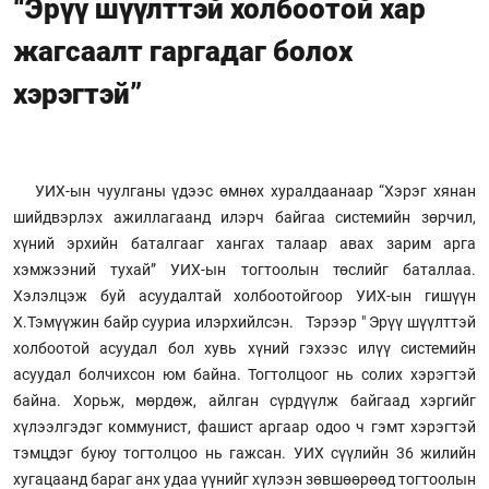
“Эрүү шүүлттэй холбоотой хар
жагсаалт гаргадаг болох
хэрэгтэй”
УИХ-ын чуулганы үдээс өмнөх хуралдаанаар “Хэрэг хянан
шийдвэрлэх ажиллагаанд илэрч байгаа системийн зөрчил,
хүний эрхийн баталгааг хангах талаар авах зарим арга
хэмжээний тухай” УИХ-ын тогтоолын төслийг баталлаа.
Хэлэлцэж буй асуудалтай холбоотойгоор УИХ-ын гишүүн
Х.Тэмүүжин байр сууриа илэрхийлсэн. Тэрээр " Эрүү шүүлттэй
холбоотой асуудал бол хувь хүний гэхээс илүү системийн
асуудал болчихсон юм байна. Тогтолцоог нь солих хэрэгтэй
байна. Хорьж, мөрдөж, айлган сүрдүүлж байгаад хэргийг
хүлээлгэдэг коммунист, фашист аргаар одоо ч гэмт хэрэгтэй
тэмцдэг буюу тогтолцоо нь гажсан. УИХ сүүлийн 36 жилийн
хугацаанд бараг анх удаа үүнийг хүлээн зөвшөөрөөд тогтоолын