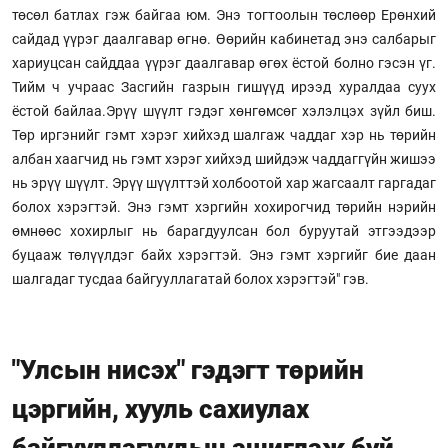
төсөл батлах гэж байгаа юм. Энэ тогтоолын төслөөр Ерөнхий
сайдад үүрэг даалгавар өгнө. Өөрийн кабинетад энэ салбарыг
хариуцсан сайддаа үүрэг даалгавар өгөх ёстой болно гэсэн үг.
Тийм ч учраас Засгийн газрын гишүүд ирээд хуралдаа суух
ёстой байлаа.Эрүү шүүлт гэдэг хөнгөмсөг хэлэлцэх зүйл биш.
Төр иргэнийг гэмт хэрэг хийхэд шалгаж чаддаг хэр нь төрийн
албан хаагчид нь гэмт хэрэг хийхэд шийдэж чаддаггүйн жишээ
нь эрүү шүүлт. Эрүү шүүлттэй холбоотой хар жагсаалт гаргадаг
болох хэрэгтэй. Энэ гэмт хэргийн хохирогчид төрийн нэрийн
өмнөөс хохирлыг нь барагдуулсан бол буруутай этгээдээр
буцааж төлүүлдэг байх хэрэгтэй. Энэ гэмт хэргийг бие даан
шалгадаг тусдаа байгууллагатай болох хэрэгтэй" гэв.
"Улсын нисэх" гэдэгт төрийн
цэргийн, хууль сахиулах
байгууллагуудын ашиглаж буй