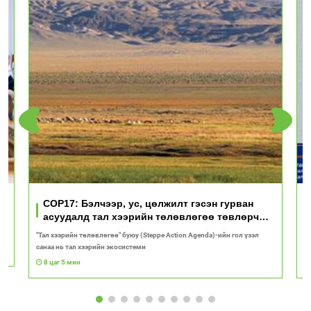
үд
COP17: Бэлчээр, ус, цөлжилт гэсэн гурван
асуудалд тал хээрийн төлөвлөгөө төвлөрч
байна
"Тал хээрийн төлөвлөгөө" буюу (Steppe Action Agenda)-ийн гол үзэл
И
санаа нь тал хээрийн экосистеми
1
8 цаг 5 мин