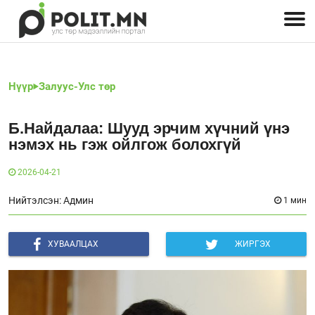
Улстөрчид: хэн, юу хэлэв
Дэлхийн улс төр
Чөлөөт хэвлэл
Залуус-Улс төр
Геополитик
Нийгэм
Нүүр
Залуус-Улс төр
Б.Найдалаа: Шууд эрчим хүчний үнэ
нэмэх нь гэж ойлгож болохгүй
2026-04-21
Нийтэлсэн: Админ
1 мин
ХУВААЛЦАХ
ЖИРГЭХ