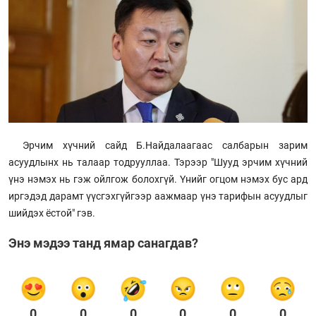
Эрчим хүчний сайд Б.Найдалаагаас салбарын зарим
асуудлынх нь талаар тодрууллаа. Тэрээр "Шууд эрчим хүчний
үнэ нэмэх нь гэж ойлгож болохгүй. Үнийг огцом нэмэх бус ард
иргэдэд дарамт үүсгэхгүйгээр аажмаар үнэ тарифын асуудлыг
шийдэх ёстой" гэв.
Энэ мэдээ танд ямар санагдав?
0
0
0
0
0
0