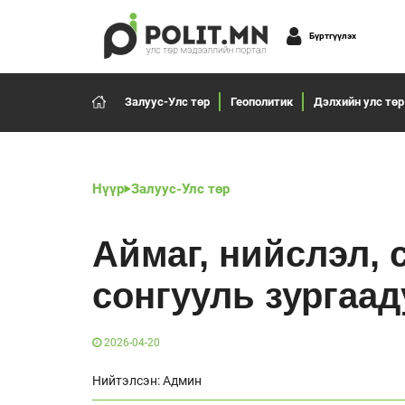
Бүртгүүлэх
Залуус-Улс төр
Геополитик
Дэлхийн улс төр
Нүүр
Залуус-Улс төр
Аймаг, нийслэл, 
сонгууль зургаад
2026-04-20
Нийтэлсэн: Админ