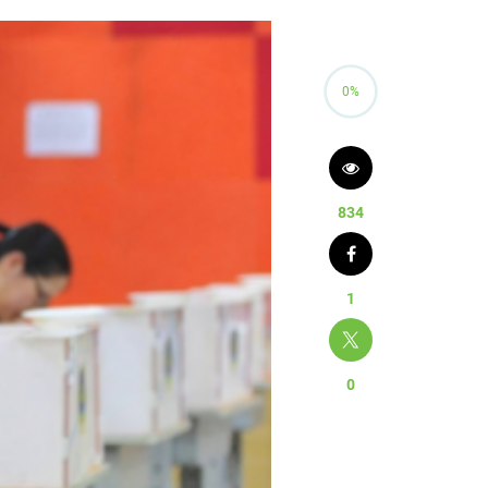
0%
834
1
0