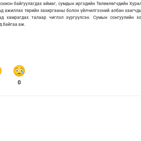
зохион байгуулагдах аймаг, сумдын иргэдийн Төлөөлөгчдийн Хура
ад ажиллах төрийн захиргааны болон үйлчилгээний албан хаагчды
галтад хамрагдах талаар чиглэл хүргүүлсэн. Сумын сонгуулийн
д байгаа аж.
0