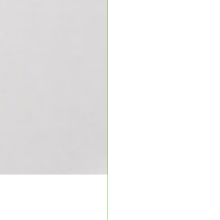
АНУ-ын Ерөнхийлөгч 
АНУ-ын Ерөнхийлөгч Дональд Трам