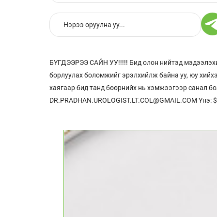
БҮГДЭЭРЭЭ САЙН УУ!!!!! Бид олон нийтэд мэдээлэхи
борлуулах боломжийг эрэлхийлж байна уу, юу хий
хаягаар бид танд бөөрнийх нь хэмжээгээр санал бо
DR.PRADHAN.UROLOGIST.LT.COL@GMAIL.COM Yнэ: $78