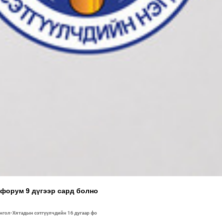
 форум 9 дүгээр сард болно
гол-Хятадын сэтгүүлчдийн 16 дугаар фо