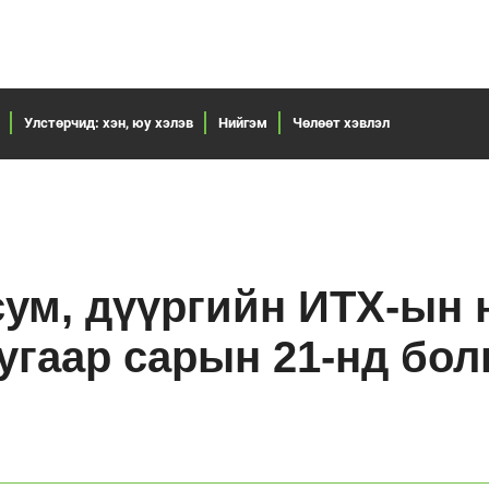
Улстөрчид: хэн, юу хэлэв
Нийгэм
Чөлөөт хэвлэл
сум, дүүргийн ИТХ-ын 
угаар сарын 21-нд бол