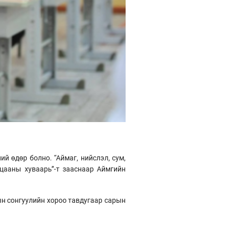
й өдөр болно. “Аймаг, нийслэл, сум,
цааны хуваарь”-т зааснаар Аймгийн
н сонгуулийн хороо тавдугаар сарын