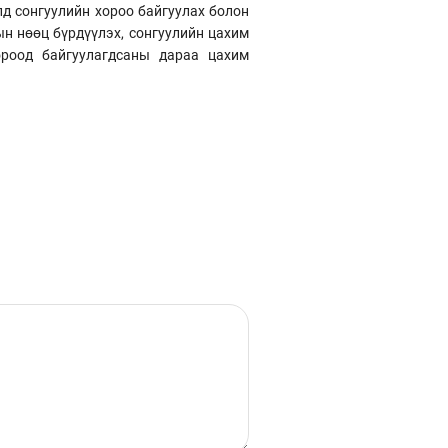
лд сонгуулийн хороо байгуулах болон
н нөөц бүрдүүлэх, сонгуулийн цахим
 хороод байгуулагдсаны дараа цахим