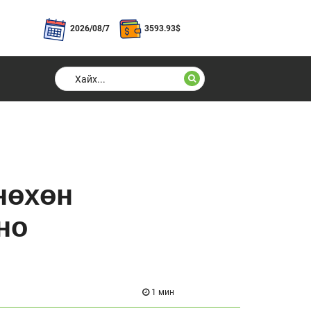
2026/08/7
3593.93
$
нөхөн
но
1 мин