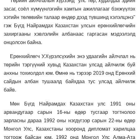
Төрийн айлчлалын хүрээнд "улс төр, худалдаа эдийн
засаг, соёл хүмүүнлэгийн хамтын ажиллагааг бэхжүүлэх
хэтийн төлөвийн талаар өндөр дээд түвшинд хэлэлцэнэ"
гэж Бүгд Найрамдах Казахстан улсын ерөнхийлөгчийн
захиргааны хэвлэлийн албанаас гаргасан мэдээлэлд
онцолсон байна.
Ерөнхийлөгч У.Хүрэлсүхийн энэ удаагийн айлчлал нь
төрийн тэргүүний хувьд Казахстан улсад айлчилж буй
анхны тохиолдол юм. Өмнө нь тэрээр 2019 онд Ерөнхий
сайдын албан тушаалд байхдаа тус улсад айлчилж
байв.
Мөн Бүгд Найрамдах Казахстан улс 1991 оны
арвандугаар сарын 16-ны өдөр тусгаар тогтнолоо
зарласны дараа 1992 оны нэгдүгээр сарын 22-ны өдөр
Монгол Улс, Казахстаны хооронд дипломат харилцаа
тогтоож байсан юм. 1992 онд Монгол Улс Алма-Ата