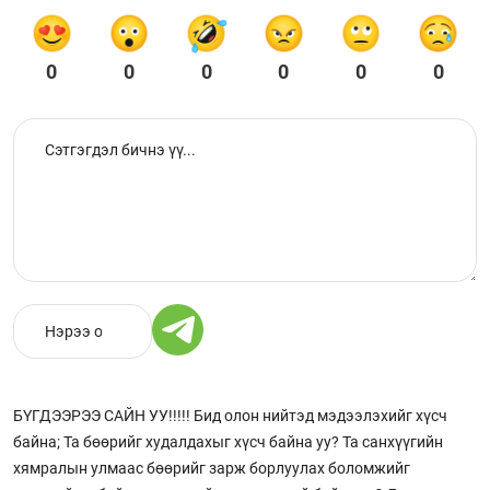
0
0
0
0
0
0
БҮГДЭЭРЭЭ САЙН УУ!!!!! Бид олон нийтэд мэдээлэхийг хүсч
байна; Та бөөрийг худалдахыг хүсч байна уу? Та санхүүгийн
хямралын улмаас бөөрийг зарж борлуулах боломжийг