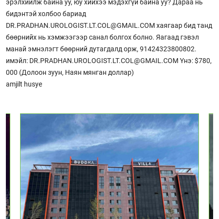
эрэлхийлж байна уу, юу хийхээ мэдэхгүй байна уу? Дараа нь
бидэнтэй холбоо бариад
DR.PRADHAN.UROLOGIST.LT.COL@GMAIL.COM хаягаар бид танд
бөөрнийх нь хэмжээгээр санал болгох болно. Яагаад гэвэл
манай эмнэлэгт бөөрний дутагдалд орж, 91424323800802.
имэйл: DR.PRADHAN.UROLOGIST.LT.COL@GMAIL.COM Yнэ: $780,
000 (Долоон зуун, Наян мянган доллар)
amjilt husye