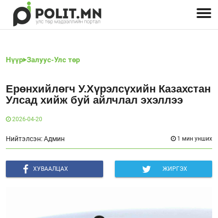
Улстөрчид: хэн, юу хэлэв
Дэлхийн улс төр
Чөлөөт хэвлэл
Залуус-Улс төр
Геополитик
Нийгэм
Нүүр
Залуус-Улс төр
Ерөнхийлөгч У.Хүрэлсүхийн Казахстан
Улсад хийж буй айлчлал эхэллээ
2026-04-20
Нийтэлсэн: Админ
1 мин унших
ХУВААЛЦАХ
ЖИРГЭХ