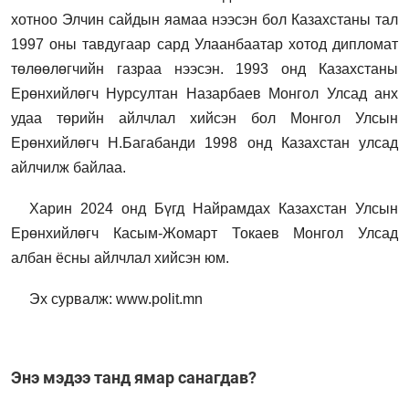
хотноо Элчин сайдын яамаа нээсэн бол Казахстаны тал
1997 оны тавдугаар сард Улаанбаатар хотод дипломат
төлөөлөгчийн газраа нээсэн. 1993 онд Казахстаны
Ерөнхийлөгч Нурсултан Назарбаев Монгол Улсад анх
удаа төрийн айлчлал хийсэн бол Монгол Улсын
Ерөнхийлөгч Н.Багабанди 1998 онд Казахстан улсад
айлчилж байлаа.
Харин 2024 онд Бүгд Найрамдах Казахстан Улсын
Ерөнхийлөгч Касым-Жомарт Токаев Монгол Улсад
албан ёсны айлчлал хийсэн юм.
Эх сурвалж: www.polit.mn
Энэ мэдээ танд ямар санагдав?