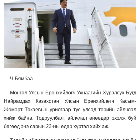
Ч.Бямбаа
Монгол Улсын Ерөнхийлөгч Ухнаагийн Хүрэлсүх Бүгд
Найрамдах Казахстан Улсын Ерөнхийлөгч Касым-
Жомарт Токаевын урилгаар тус улсад төрийн айлчлал
хийж байна. Тодруулбал, айлчлал өнөөдөр эхэлж буй
бөгөөд энэ сарын 23-ны өдөр хүртэл хийх аж.