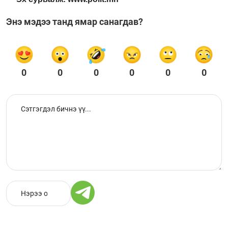
Энэ мэдээ танд ямар санагдав?
0
0
0
0
0
0