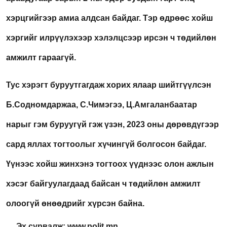
хэрцгийгээр амиа алдсан байдаг. Тэр өдрөөс хойш
хэргийг илрүүлэхээр хэлэлцсээр ирсэн ч төдийлөн
амжилт гараагүй.
Тус хэрэгт буруутгагдаж хорих ялаар шийтгүүлсэн
Б.Содномдаржаа, С.Чимэгээ, Ц.Амгаланбаатар
нарыг гэм буруугүй гэж үзэн, 2023 оны дөрөвдүгээр
сард яллах тогтоолыг хүчингүй болгосон байдаг.
Үүнээс хойш жинхэнэ тогтоох үүднээс олон ажлын
хэсэг байгуулагдаад байсан ч төдийлөн амжилт
олоогүй өнөөдрийг хүрсэн байна.
Эх сурвалж: www.polit.mn