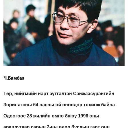
Ч.Бямбаа
Төр, нийгмийн нэрт зүтгэлтэн Санжаасүрэнгийн
Зориг агсны 64 насны ой өнөөдөр тохиож байна.
Одоогоос 28 жилийн өмнө буюу 1998 оны
аравдугаар сарын 2-ны өдөр бусдын гарт онц