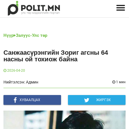
Улстөрчид: хэн, юу хэлэв
Дэлхийн улс төр
Чөлөөт хэвлэл
Залуус-Улс төр
Геополитик
Нийгэм
Нүүр
Залуус-Улс төр
Санжаасүрэнгийн Зориг агсны 64
насны ой тохиож байна
2026-04-20
Нийтэлсэн: Админ
1 мин
ХУВААЛЦАХ
ЖИРГЭХ