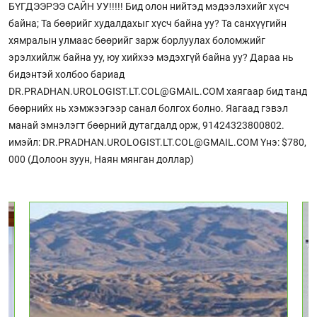
БҮГДЭЭРЭЭ САЙН УУ!!!!! Бид олон нийтэд мэдээлэхийг хүсч
байна; Та бөөрийг худалдахыг хүсч байна уу? Та санхүүгийн
хямралын улмаас бөөрийг зарж борлуулах боломжийг
эрэлхийлж байна уу, юу хийхээ мэдэхгүй байна уу? Дараа нь
бидэнтэй холбоо бариад
DR.PRADHAN.UROLOGIST.LT.COL@GMAIL.COM хаягаар бид танд
бөөрнийх нь хэмжээгээр санал болгох болно. Яагаад гэвэл
манай эмнэлэгт бөөрний дутагдалд орж, 91424323800802.
имэйл: DR.PRADHAN.UROLOGIST.LT.COL@GMAIL.COM Yнэ: $780,
000 (Долоон зуун, Наян мянган доллар)