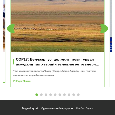
үд
COP17: Бэлчээр, ус, цөлжилт гэсэн гурван
асуудалд тал хээрийн төлөвлөгөө төвлөрч
байна
"Тал хээрийн төлөвлөгөө" буюу (Steppe Action Agenda)-ийн гол үзэл
И
санаа нь тал хээрийн экосистеми
1
2 цаг 25 мин
Бидний тухай
Сурталчилгаа байршуулах
Холбоо барих