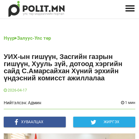
Улстөрчид: хэн, юу хэлэв
Дэлхийн улс төр
Чөлөөт хэвлэл
Залуус-Улс төр
Геополитик
Нийгэм
Нүүр
Залуус-Улс төр
УИХ-ын гишүүн, Засгийн газрын
гишүүн, Хууль зүй, дотоод хэргийн
сайд С.Амарсайхан Хүний эрхийн
үндэсний комисст ажиллалаа
2026-04-17
Нийтэлсэн: Админ
1 мин
ХУВААЛЦАХ
ЖИРГЭХ