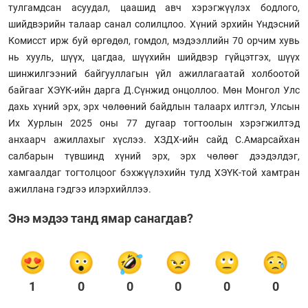
тулгамдсан асуудал, цаашид авч хэрэгжүүлэх бодлого,
шийдвэрийн талаар санал солилцлоо. Хүний эрхийн Үндэсний
Комисст ирж буй өргөдөл, гомдол, мэдээллийн 70 орчим хувь
нь хууль, шүүх, цагдаа, шүүхийн шийдвэр гүйцэтгэх, шүүх
шинжилгээний байгууллагын үйл ажиллагаатай холбоотой
байгааг ХЭҮК-ийн дарга Д.Сүнжид онцоллоо. Мөн Монгол Улс
дахь хүний эрх, эрх чөлөөний байдлын талаарх илтгэл, Улсын
Их Хурлын 2025 оны 77 дугаар тогтоолын хэрэгжилтэд
анхаарч ажиллахыг хүслээ. ХЗДХ-ийн сайд С.Амарсайхан
салбарын түвшинд хүний эрх, эрх чөлөөг дээдэлдэг,
хамгаалдаг тогтолцоог бэхжүүлэхийн тулд ХЭҮК-той хамтран
ажиллана гэдгээ илэрхийллээ.
Энэ мэдээ танд ямар санагдав?
1
0
0
0
0
0