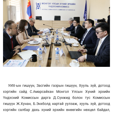
УИХ-ын гишүүн, Засгийн газрын гишүүн, Хууль зүй, дотоод
хэргийн сайд С.Амарсайхан Монгол Улсын Хүний эрхийн
Үндэсний Комиссын дарга Д.Сүнжид болон тус Комиссын
гишүүн Ж.Хунан, Б.Энхболд нартай уулзаж, хууль зүй, дотоод
хэргийн салбар дахь хүний эрхийн өнөөгийн нөхцөл байдал,