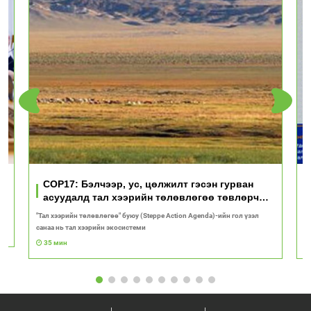
үд
COP17: Бэлчээр, ус, цөлжилт гэсэн гурван
асуудалд тал хээрийн төлөвлөгөө төвлөрч
байна
"Тал хээрийн төлөвлөгөө" буюу (Steppe Action Agenda)-ийн гол үзэл
И
санаа нь тал хээрийн экосистеми
1
35 мин