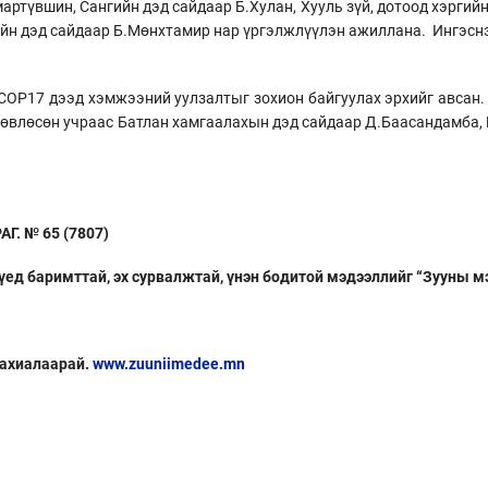
артүвшин, Сангийн дэд сайдаар Б.Хулан, Хууль зүй, дотоод хэргий
н дэд сайдаар Б.Мөнхтамир нар үргэлжлүүлэн ажиллана. Ингэснээ
OP17 дээд хэмжээний уулзалтыг зохион байгуулах эрхийг авсан. 
өлөвлөсөн учраас Батлан хамгаалахын дэд сайдаар Д.Баасандамба
. № 65 (7807)
 үед баримттай, эх сурвалжтай, үнэн бодитой мэдээллийг “Зууны м
захиалаарай.
www.zuuniimedee.mn