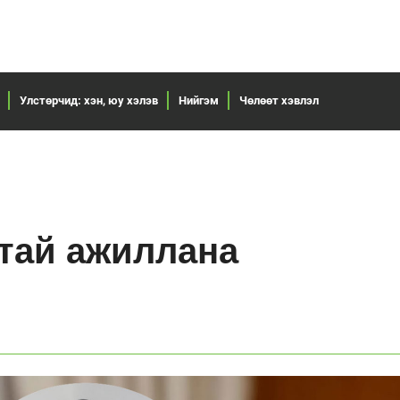
Улстөрчид: хэн, юу хэлэв
Нийгэм
Чөлөөт хэвлэл
дтай ажиллана