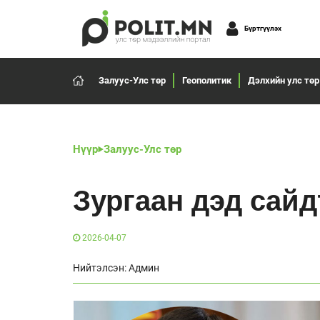
Бүртгүүлэх
Залуус-Улс төр
Геополитик
Дэлхийн улс төр
Нүүр
Залуус-Улс төр
Зургаан дэд сай
2026-04-07
Нийтэлсэн: Админ