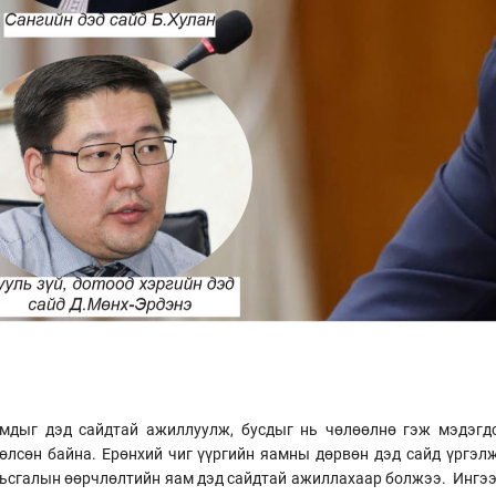
амдыг дэд сайдтай ажиллуулж, бусдыг нь чөлөөлнө гэж мэдэгдс
лсөн байна. Ерөнхий чиг үүргийн яамны дөрвөн дэд сайд үргэл
амьсгалын өөрчлөлтийн яам дэд сайдтай ажиллахаар болжээ. Ингээ