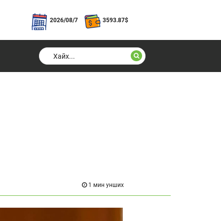
2026/08/7
3593.87
$
1 мин унших