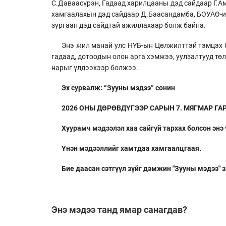
С.Даваасүрэн, Гадаад харилцааны дэд сайдаар Г.Ам
хамгаалахын дэд сайдаар Д.Баасандамба, БОУАӨ-ий
зургаан дэд сайдтай ажиллахаар болж байна.
Энэ жил манай улс НҮБ-ын Цөлжилттэй тэмцэх C
гадаад, дотоодын олон арга хэмжээ, уулзалтууд т
нарыг үлдээхээр болжээ.
Эх сурвалж: “Зууны мэдээ” сонин
2026 ОНЫ ДӨРӨВДҮГЭЭР САРЫН 7. МЯГМАР ГАРАГ
Хуурамч мэдээлэл хаа сайгүй тархах болсон энэ
Үнэн мэдээллийг хамтдаа хамгаалцгаая.
Бие даасан сэтгүүл зүйг дэмжин "Зууны мэдээ" 
Энэ мэдээ танд ямар санагдав?