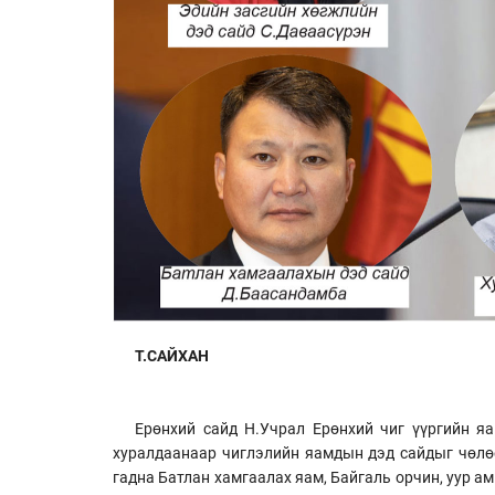
Т.САЙХАН
Ерөнхий сайд Н.Учрал Ерөнхий чиг үүргийн я
хуралдаанаар чиглэлийн яамдын дэд сайдыг чөлөө
гадна Батлан хамгаалах яам, Байгаль орчин, уур 