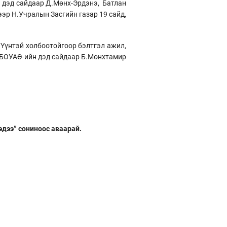
н дэд сайдаар Д.Мөнх-Эрдэнэ, Батлан
р Н.Учралын Засгийн газар 19 сайд,
Үүнтэй холбоотойгоор бэлтгэл ажил,
, БОУАӨ-ийн дэд сайдаар Б.Мөнхтамир
эдээ” сониноос аваарай.