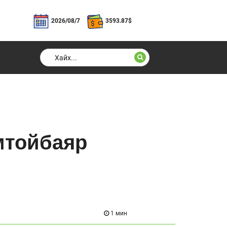
2026/08/7
3593.87
$
мтойбаяр
1 мин