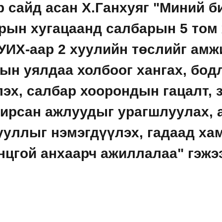
р сайд асан Х.Ганхуяг "Миний 
рын хугацаанд салбарын 5 том
УИХ-аар 2 хуулийн төслийг амж
ын уялдаа холбоог хангах, бод
эх, салбар хоорондын гацалт, 
ширсан ажлуудыг урагшлуулах, 
ууллыг нэмэгдүүлэх, гадаад ха
нцгой анхаарч ажиллалаа" гэжэ