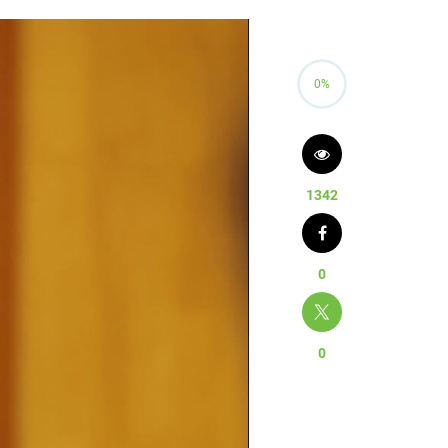
0%
1342
0
0