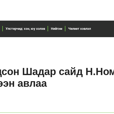
Улстөрчид: хэн, юу хэлэв
Нийгэм
Чөлөөт хэвлэл
сон Шадар сайд Н.Но
ээн авлаа