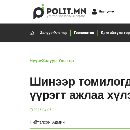
Бүртгүүлэх
Залуус-Улс төр
Геополитик
Дэлхийн улс төр
Нүүр
Залуус-Улс төр
Шинээр томилогд
үүрэгт ажлаа хүл
2026-04-06
Нийтэлсэн: Админ