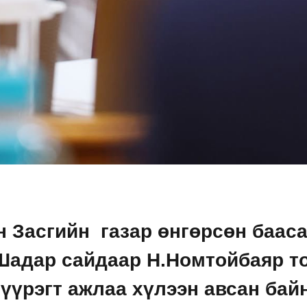
 Засгийн газар өнгөрсөн бааса
 Шадар сайдаар Н.Номтойбаяр т
 үүрэгт ажлаа хүлээн авсан бай