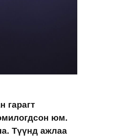
н гарагт
омилогдсон юм.
на. Түүнд ажлаа