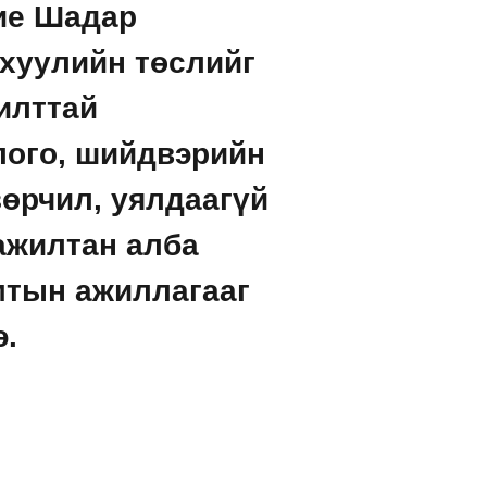
бие Шадар
 хуулийн төслийг
илттай
лого, шийдвэрийн
зөрчил, уялдаагүй
ажилтан алба
мтын ажиллагааг
э.