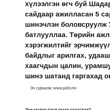
хүлээлгэн өгч буй Шада
сайдаар ажилласан 5 са
шинэчлэн боловсруулж 
батлууллаа. Төрийн ажл
хэрэгжилтийг эрчимжүүл
байдлыг арилгах, удаа
хаагчдын цалин, урамш
шинэ шатанд гаргахад о
Эх сурвалж: www.polit.mn
Энэ мэдээ танд ямар санагдав?