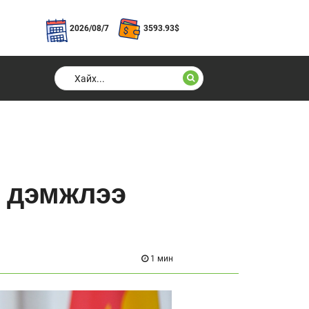
2026/08/7
3593.93
$
г дэмжлээ
1 мин