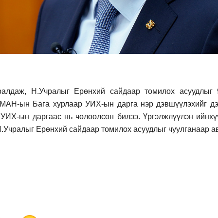
ралдаж, Н.Учралыг Ерөнхий сайдаар томилох асуудлыг 
н МАН-ын Бага хурлаар УИХ-ын дарга нэр дэвшүүлэхийг 
 УИХ-ын даргаас нь чөлөөлсөн билээ. Үргэлжлүүлэн ийнх
Н.Учралыг Ерөнхий сайдаар томилох асуудлыг чуулганаар ав