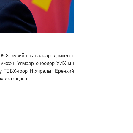
95.8 хувийн саналаар дэмжлээ.
дэмжсэн. Улмаар өнөөдөр УИХ-ын
үү ТББХ-гоор Н.Учралыг Ерөнхий
ч хэлэлцэнэ.