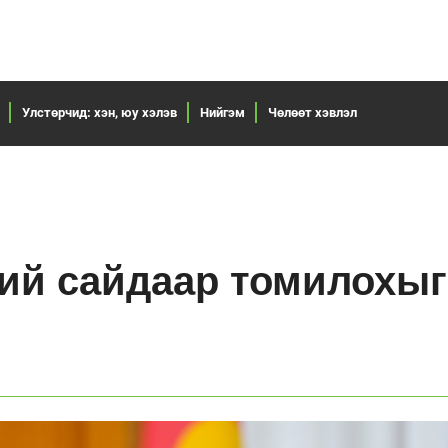
Улстөрчид: хэн, юу хэлэв
Нийгэм
Чөлөөт хэвлэл
ий сайдаар томилохы