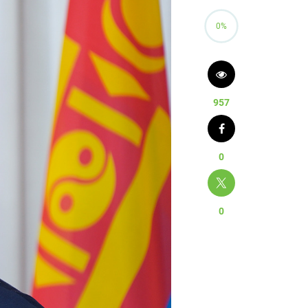
0%
957
0
0