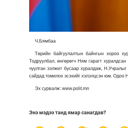
Ч.Бямбаа
Төрийн байгуулалтын байнгын хороо ху
Тодруулбал, өнгөрөгч Ням гарагт хуралдса
чуулган ээлжит бусаар хуралдаж, Н.Учралыг
сайдад томилох эсэхийг хэлэлцсэн юм. Одоо 
Эх сурвалж: www.polit.mn
Энэ мэдээ танд ямар санагдав?