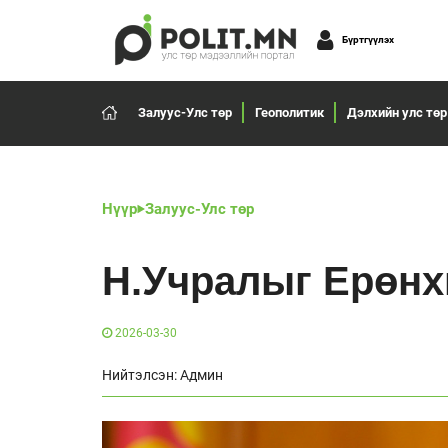
Бүртгүүлэх
Залуус-Улс төр
Геополитик
Дэлхийн улс төр
Нүүр
Залуус-Улс төр
Н.Учралыг Ерөнх
2026-03-30
Нийтэлсэн: Админ