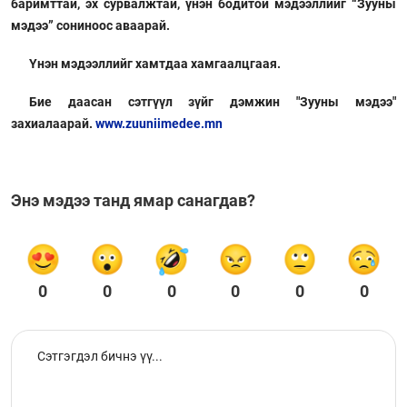
баримттай, эх сурвалжтай, үнэн бодитой мэдээллийг “Зууны
мэдээ” сониноос аваарай.
Үнэн мэдээллийг хамтдаа хамгаалцгаая.
Бие даасан сэтгүүл зүйг дэмжин "Зууны мэдээ"
захиалаарай.
www.zuuniimedee.mn
Энэ мэдээ танд ямар санагдав?
0
0
0
0
0
0