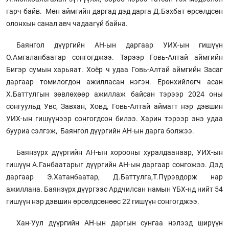
гарч байв. Мөн аймгийн даргад дэд дарга Д.Бэхбат өрсөлдсөн
олонхын санал авч чадаагүй байна.
Баянгол дүүргийн АН-ын даргаар УИХ-ын гишүүн
О.Амгаланбаатар сонгогджээ. Тэрээр Говь-Алтай аймгийн
Бигэр сумын харьяат. Хоёр ч удаа Говь-Алтай аймгийн Засаг
даргаар томилогдон ажилласан нэгэн. Ерөнхийлөгч асан
Х.Баттулгын зөвлөхөөр ажиллаж байсан тэрээр 2024 оны
сонгуульд Увс, Завхан, Ховд, Говь-Алтай аймагт нэр дэвшин
УИХ-ын гишүүнээр сонгогдсон билээ. Харин тэрээр энэ удаа
бууриа сэлгэж, Баянгол дүүргийн АН-ын дарга болжээ.
Баянзүрх дүүргийн АН-ын хорооны хуралдаанаар, УИХ-ын
гишүүн А.Ганбаатарыг дүүргийн АН-ын даргаар сонгожээ. Дэд
даргаар Э.Хатанбаатар, Д.Баттулга,Т.Пүрэвдорж нар
ажиллана. Баянзүрх дүүргээс Ардчилсан намын ҮБХ-нд нийт 54
гишүүн нэр дэвшин өрсөлдсөнөөс 22 гишүүн сонгогджээ.
Хан-Уул дүүргийн АН-ын даргын сунгаа нэлээд ширүүн