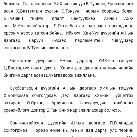
болжээ. Гол өрсөлдөөн УИХ-ын гишүүн Б.Түвшин, Ерөнхийлөгч
асан Х.Баттулгын хүргэн О.Тэнүүн нарын хооронд болж,
Б.Түвшин гишүүн ялалт байгуулжээ. АН-ын АЗХ-
ны М.Амгаланбаатар, Л.Отгонбаатар нар мөн өрсөлдөөнд
орсон ч нэрээ татсан байна. Ийнхүү Хан-Уул дүүргийн АН-ын
даргаар баруун бүсээс парламентын гишүүнээр
сонгогдсон Б.Түвшин ажиллана.
Чингэлтэй дүүргийн АН-ын даргаар УИХ-ын гишүүн
Ц.Баатархүү сонгогджээ. Харин дэд даргаар намын нарийн
бичгийн дарга асан Н.Лхагвадорж ажиллана.
Сүхбаатарын дүүргийн АН-ын даргаар УИХ-ын гишүүн
Х.Болормаа сонгогджээ. Дэд даргаар ХХБ-ны Гүйцэтгэх
захирал О.Орхон, Ардчилсан залуучуудын холбооны
ерөнхийлөгч, доктор Б.Ган-Очир нар ажиллахаар болжээ.
Сонгинохайрхан дүүргийн АН-ын даргаар П.Галиндэв
сонгогджээ. Тэрээр өмнө нь АН-ын дэд дарга, улс төрийн