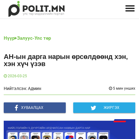
Улстөрчид: хэн, юу хэлэв
Дэлхийн улс төр
Чөлөөт хэвлэл
Залуус-Улс төр
Геополитик
Нийгэм
Нүүр
Залуус-Улс төр
АН-ын дарга нарын өрсөлдөөнд хэн,
хэн хүч үзэв
2026-03-25
Нийтэлсэн: Админ
5 мин унших
ХУВААЛЦАХ
ЖИРГЭХ