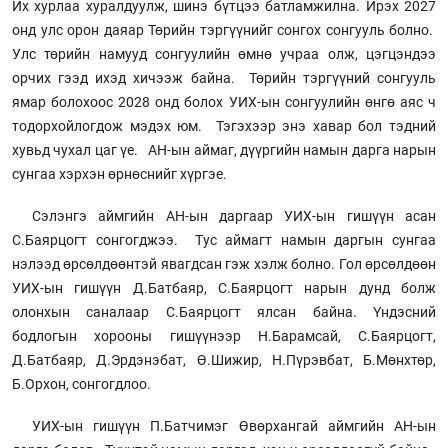
Их хурлаа хуралдуулж, шинэ бүтцээ батламжилна. Ирэх 2027
онд улс орон даяар Төрийн тэргүүнийг сонгох сонгууль болно.
Улс төрийн намууд сонгуулийн өмнө учраа олж, цэгцэндээ
орчих гээд ихэд хичээж байна. Төрийн тэргүүний сонгууль
ямар болохоос 2028 онд болох УИХ-ын сонгуулийн өнгө аяс ч
тодорхойлогдож мэдэх юм. Тэгэхээр энэ хавар бол тэдний
хувьд чухал цаг үе. АН-ын аймаг, дүүргийн намын дарга нарын
сунгаа хэрхэн өрнөснийг хүргэе.
Сэлэнгэ аймгийн АН-ын даргаар УИХ-ын гишүүн асан
С.Баярцогт сонгогджээ. Тус аймагт намын даргын сунгаа
нэлээд өрсөлдөөнтэй явагдсан гэж хэлж болно. Гол өрсөлдөөн
УИХ-ын гишүүн Д.Батбаяр, С.Баярцогт нарын дунд болж
олонхын саналаар С.Баярцогт ялсан байна. Үндэсний
бодлогын хорооны гишүүнээр Н.Барамсай, С.Баярцогт,
Д.Батбаяр, Д.Эрдэнэбат, Ө.Шижир, Н.Пүрэвбат, Б.Мөнхтөр,
Б.Орхон, сонгогдлоо.
УИХ-ын гишүүн П.Батчимэг Өвөрхангай аймгийн АН-ын