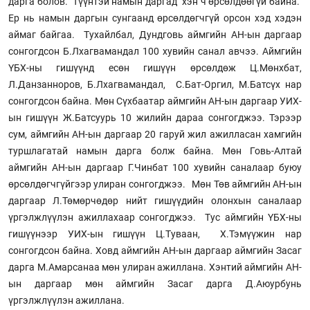
дарга болов. Түүнтэй намын даргад хэн ч өрсөлдөөгүй байна.
Ер нь намын даргын сунгаанд өрсөлдөгчгүй орсон хэд хэдэн
аймаг байгаа. Тухайлбал, Дундговь аймгийн АН-ын даргаар
сонгогдсон Б.Лхагвамандал 100 хувийн санал авчээ. Аймгийн
ҮБХ-ны гишүүнд есөн гишүүн өрсөлдөж Ц.Мөнхбат,
Л.Данзанноров, Б.Лхагвамандал, С.Бат-Оргил, М.Батсүх нар
сонгогдсон байна. Мөн Сүхбаатар аймгийн АН-ын даргаар УИХ-
ын гишүүн Ж.Батсуурь 10 жилийн дараа сонгогджээ. Тэрээр
сум, аймгийн АН-ын даргаар 20 гаруй жил ажилласан хамгийн
туршлагатай намын дарга болж байна. Мөн Говь-Алтай
аймгийн АН-ын даргаар Г.Чинбат 100 хувийн саналаар буюу
өрсөлдөгчгүйгээр улиран сонгогджээ. Мөн Төв аймгийн АН-ын
даргаар Л.Төмөрчөдөр нийт гишүүдийн олонхын саналаар
үргэлжлүүлэн ажиллахаар сонгогджээ. Тус аймгийн ҮБХ-ны
гишүүнээр УИХ-ын гишүүн Ц.Туваан, Х.Тэмүүжин нар
сонгогдсон байна. Ховд аймгийн АН-ын даргаар аймгийн Засаг
дарга М.Амарсанаа мөн улиран ажиллана. Хэнтий аймгийн АН-
ын даргаар мөн аймгийн Засаг дарга Д.Аюурбунь
үргэлжлүүлэн ажиллана.