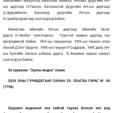
зөвлөлийн гишүүнээр ажиллаж байжээ. Налайх дүүргийн АН-
ын даргаар Н.Гансүх, Багахангай дүүргийн АН-ын даргаар
Ц.Эрдэмбилэг, Багануур дүүргийн АН-ын даргаар
Н.Цамбагарав нар сонгогдоод байна.
Өмнөговь аймгийн АН-ын даргаар Аймгийн Засаг
дарга Н.Энхбат сонгогджээ. Түүнтэй намын даргад хүн
өрсөлдөөгүй байна. ҮБХ-ны гишүүнээр УИХ-ын гишүүн асан
Ажнай Д.Бат-Эрдэнэ, УИХ-ын гишүүн Р.Сэддорж, УИХ дахь АН-
ын бүлгийн Ажлын албаны дарга Б.Энхмөнх нарын хүмүүс
сонгогдсон байна.
Эх сурвалж: “Зууны мэдээ” сонин
2026 ОНЫ ГУРАВДУГААР САРЫН 25. ЛХАГВА ГАРАГ. № 56
(7798)
Хуурамч мэдээлэл хаа сайгүй тархах болсон энэ үед