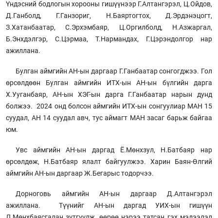
Үндэсний бодлогын хорооны гишүүнээр Г.Алтангэрэл, Ц.Ойдов,
Д.Ганболд, Г.Ганзориг, Н.Баяртогтох, Д.Эрдэнэцогт,
З.Хатанбаатар, С.Эрхэмбаяр, Ц.Оргилболд, Н.Азжаргал,
Б.Энхдэлгэр, С.Цэрмаа, Т.Нармандах, Г.Цэрэндолгор нар
ажиллана.
Булган аймгийн АН-ын даргаар Г.Ганбаатар сонгогджээ. Гол
өрсөлдөөн Булган аймгийн ИТХ-ын АН-ын бүлгийн дарга
Х.Ууганбаяр, АН-ын ХЭГ-ын дарга Г.Ганбаатар нарын дунд
болжээ. 2024 онд болсон аймгийн ИТХ-ын сонгуулиар МАН 15
суудал, АН 14 суудал авч, тус аймагт МАН засаг барьж байгаа
юм.
Увс аймгийн АН-ын даргад Ё.Мөнхзул, Н.Батбаяр нар
өрсөлдөж, Н.Батбаяр ялалт байгуулжээ. Харин Баян-Өлгий
аймгийн АН-ын даргаар Ж.Бегарыс тодорчээ.
Дорноговь аймгийн АН-ын даргаар Д.Алтангэрэл
ажиллана. Түүнийг АН-ын даргад УИХ-ын гишүүн
Л.Мөнхбаясгалан зүтгүүлж, өөрөө нэрээ татсан гэх мэдээлэл