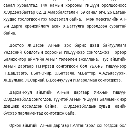
санал хураалтад 149 намын хорооны гишүүн оролцсоноос
Х.Эрдэнэбаатар 62, Д.Амарбаясгалан 59 санал өгч, 26 цагаан
хуудас тоологдсон гэх мэдээлэл байна. Мөн Хөвсгөлийн АН-
ын дарга ерөнхийлөгч асан Х.Баттулга өрсөлдсөн сурагтай
байна.
Доктор Ж.Цэсэн АН-ын эрх барих дээд байгууллага
Үндэсний бодлогын хорооны гишүүнээр сонгогджээ. Тэрээр
Баянхонгор аймгийн АН-ыг төлөөлөн ажиллана. Тус аймгийн
АН-ын даргаар П.Нүрзэд сонгогдсон бол ҮБХ-ны гишүүнээр
П.Дашзэвгэ, Т.Бат-Очир, Э.Батзаяа, М.Баттөр, А.Адъяасүрэн,
Ж.Дулмаа, Ж.Сарнай, Б.Есөнчулуун И.Маралмаа сонгогджээ.
Дархан-Уул аймгийн АН-ын даргаар УИХ-ын гишүүн
С.Эрдэнэболд сонгогдов. Түүнтэй АН-ын гишүүн Г.Баянмөнх нэр
дэвшиж өрсөлдсөн байна. С.Эрдэнэболдын хувьд Төвийн
бүсээр парламентад сонгогдож байв.
Орхон аймгийн АН-ын даргаар Г.Алтангэрэл сонгогдсон бол