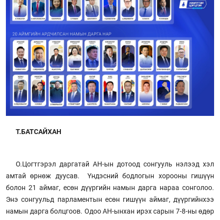
Т.БАТСАЙХАН
О.Цогтгэрэл даргатай АН-ын дотоод сонгууль нэлээд хэл
амтай өрнөж дуусав. Үндэсний бодлогын хорооны гишүүн
болон 21 аймаг, есөн дүүргийн намын дарга нараа сонголоо.
Энэ сонгуульд парламентын есөн гишүүн аймаг, дүүргийнхээ
намын дарга болцгоов. Одоо АН-ынхан ирэх сарын 7-8-ны өдөр