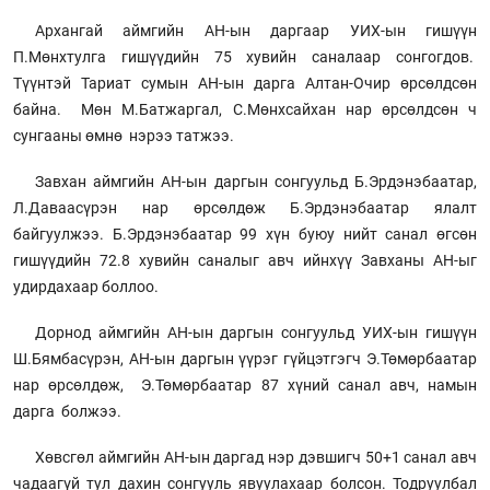
Архангай аймгийн АН-ын даргаар УИХ-ын гишүүн
П.Мөнхтулга гишүүдийн 75 хувийн саналаар сонгогдов.
Түүнтэй Тариат сумын АН-ын дарга Алтан-Очир өрсөлдсөн
байна. Мөн М.Батжаргал, С.Мөнхсайхан нар өрсөлдсөн ч
сунгааны өмнө нэрээ татжээ.
Завхан аймгийн АН-ын даргын сонгуульд Б.Эрдэнэбаатар,
Л.Даваасүрэн нар өрсөлдөж Б.Эрдэнэбаатар ялалт
байгуулжээ. Б.Эрдэнэбаатар 99 хүн буюу нийт санал өгсөн
гишүүдийн 72.8 хувийн саналыг авч ийнхүү Завханы АН-ыг
удирдахаар боллоо.
Дорнод аймгийн АН-ын даргын сонгуульд УИХ-ын гишүүн
Ш.Бямбасүрэн, АН-ын даргын үүрэг гүйцэтгэгч Э.Төмөрбаатар
нар өрсөлдөж, Э.Төмөрбаатар 87 хүний санал авч, намын
дарга болжээ.
Хөвсгөл аймгийн АН-ын даргад нэр дэвшигч 50+1 санал авч
чадаагүй тул дахин сонгууль явуулахаар болсон. Тодруулбал