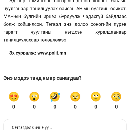
Эдгээр томилгоог өнгөрсөн долоо хоногт УИХ-ын
чуулганаар танилцуулах байсан АН-ын бүлгийн бойкот,
МАН-ын бүлгийн ирцээ бүрдүүлж чадахгүй байдлаас
болж хойшилсон. Тэгвэл энэ долоо хоногийн пүрэв
гарагт чуулганы нэгдсэн хуралдаанаар
танилцуулахаар төлөвлөжээ.
Эх сурвалж: www.polit.mn
Энэ мэдээ танд ямар санагдав?
0
0
0
0
0
0