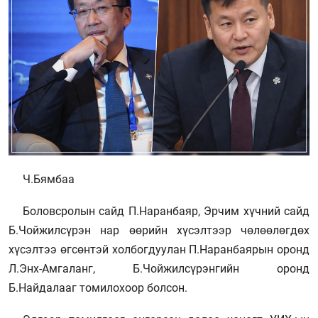
Ч.Бямбаа
Боловсролын сайд П.Наранбаяр, Эрчим хүчний сайд
Б.Чойжилсүрэн нар өөрийн хүсэлтээр чөлөөлөгдөх
хүсэлтээ өгсөнтэй холбогдуулан П.Наранбаярын оронд
Л.Энх-Амгаланг, Б.Чойжилсүрэнгийн оронд
Б.Найдалааг томилохоор болсон.