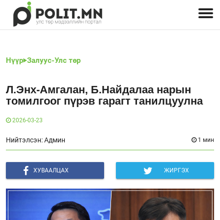
Улстөрчид: хэн, юу хэлэв
Дэлхийн улс төр
Чөлөөт хэвлэл
Залуус-Улс төр
Геополитик
Нийгэм
Нүүр
Залуус-Улс төр
Л.Энх-Амгалан, Б.Найдалаа нарын
томилгоог пүрэв гарагт танилцуулна
2026-03-23
Нийтэлсэн: Админ
1 мин
ХУВААЛЦАХ
ЖИРГЭХ