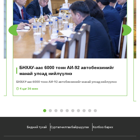
ь
БНХАУ-аас 6000 тонн АИ-92 автобензинийг
манай улсад нийлүүлнэ
БНХАУ-аас 6000 тонн АИ-92 автобензинийг манай улсад нийлүүлнэ
"Т
с
4 цаг 36 мин
Бидний тухай
Сурталчилгаа байршуулах
Холбоо барих