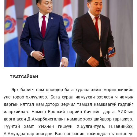
Т.БАТСАЙХАН
Эрх баригч нам өнөөдөр бага хурлаа хийж морин жилийн
улс төрөө эхлүүллээ. Бага хурал намуухан эхэлсэн ч намын
даргын илтгэл нам доторх зөрчил тэмцэл намжаагүй гэдгийг
илэрхийлэв. Намын Ерөнхий нарийн бичгийн дарга, УИХ-ын
дарга асан Д.Амарбаясгаланг намаас хөөх шийдвэр гаргажээ.
Түүнтэй хамт УИХ-ын гишүүн Х.Булгантуяа, Н.Тавинбэх,
А.Амундра нар хөөгдөв. Бас нэг сонин тохиолдол нь нэгэн үе