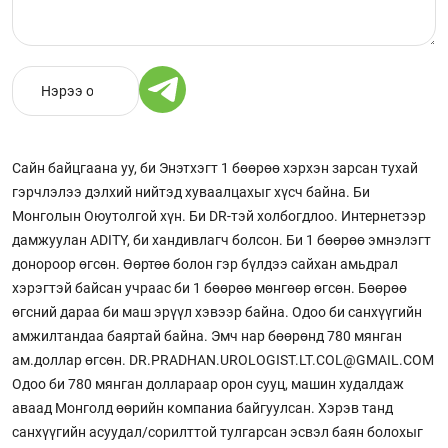
Сайн байцгаана уу, би Энэтхэгт 1 бөөрөө хэрхэн зарсан тухай
гэрчлэлээ дэлхий нийтэд хуваалцахыг хүсч байна. Би
Монголын Оюутолгой хүн. Би DR-тэй холбогдлоо. Интернетээр
дамжуулан ADITY, би хандивлагч болсон. Би 1 бөөрөө эмнэлэгт
донороор өгсөн. Өөртөө болон гэр бүлдээ сайхан амьдрал
хэрэгтэй байсан учраас би 1 бөөрөө мөнгөөр өгсөн. Бөөрөө
өгсний дараа би маш эрүүл хэвээр байна. Одоо би санхүүгийн
амжилтандаа баяртай байна. Эмч нар бөөрөнд 780 мянган
ам.доллар өгсөн. DR.PRADHAN.UROLOGIST.LT.COL@GMAIL.COM
Одоо би 780 мянган доллараар орон сууц, машин худалдаж
аваад Монголд өөрийн компаниа байгуулсан. Хэрэв танд
санхүүгийн асуудал/сорилттой тулгарсан эсвэл баян болохыг