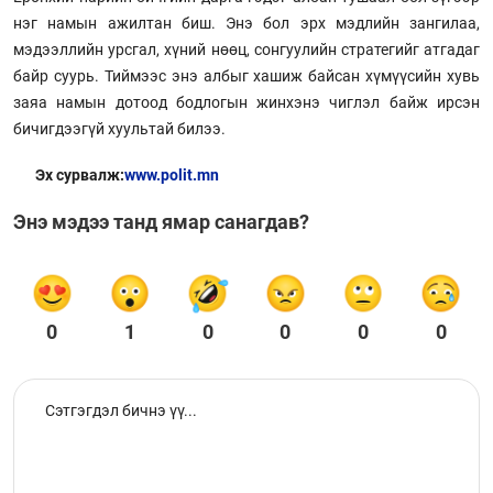
нэг намын ажилтан биш. Энэ бол эрх мэдлийн зангилаа,
мэдээллийн урсгал, хүний нөөц, сонгуулийн стратегийг атгадаг
байр суурь. Тиймээс энэ албыг хашиж байсан хүмүүсийн хувь
заяа намын дотоод бодлогын жинхэнэ чиглэл байж ирсэн
бичигдээгүй хуультай билээ.
Эх сурвалж:
www.polit.mn
Энэ мэдээ танд ямар санагдав?
0
1
0
0
0
0