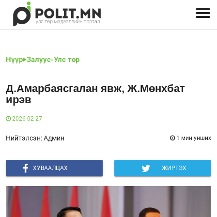
Улстөрчид: хэн, юу хэлэв
Дэлхийн улс төр
Чөлөөт хэвлэл
Залуус-Улс төр
Геополитик
Нийгэм
Нүүр
Залуус-Улс төр
Д.Амарбаясгалан явж, Ж.Мөнхбат
ирэв
2026-02-27
Нийтэлсэн: Админ
1 мин унших
ХУВААЛЦАХ
ЖИРГЭХ