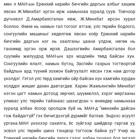
мөн л МАН-ын Ерөнхий нарийн бичгийн даргын албыг хашиж
явсан Ж.Мөнхбат эргэн ирж намынхаа хуралд суув. Товчоор
дүгнэвэл Д.Амарбаясгалан явж, Ж.Мөнхбат ирсэн хурал
боллоо. Өмнө нь намын гал тогоог атгаж, улс төрийн бодлого,
сонгуулийн машиныг хөдөлгөж явсан хоёр Ерөнхий нарийн
бичгийн даргын нэг нь хаалганы цаана үлдэж, нөгөө нь
танхимд эргэн орж ирэв. Дашзэгвийн Амарбаясгалан бол
сүүлийн жилүүдэд МАН-ын эрх мэдлийн төвд байсан хүн.
Сонгуулийн ялалт, намын бүтэц, Засгийн газрын тогтвортой
байдлын ард түүний зохион байгуулалт явсан гэж нам дотор
үнэлдэг. Гэтэл улс төрд хамгийн ойр байсан хүн хамгийн хурдан
холддог жишиг дахин давтагдав. Харин Жамъянгийн Мөнхбат
нэгэн цагт намын дотоод зөрчил, шүүмжлэл, хэрэг маргааны
улмаас улс төрийн тайзнаас шахагдсан ч өнөөдөр намынхаа
хуралд албан ёсоор оролцож буй нь МАН-д “мөнхийн дайсан
гэж байдаггүй” гэх бичигдээгүй дүрмийг батлав. Эндээс асуулт
ургана.МАН үнэхээр сахилга, ёс зүйгээр шийдвэр гаргав уу,
эсвэл улс төрийн шинэ тэнцвэр тогтоож байна уу? Учир нь
Ерөнхий нарийн бичгийн дарга гэдэг албан тушаал бол зүгээр