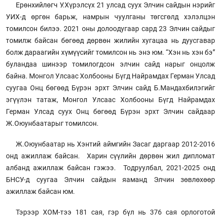
Ерөнхийлөгч У.Хүрэлсүх 21 улсад суух Элчин сайдын нэрийг
УИХ-д өргөн барьж, намрын чуулганы төгсгөлд хэлэлцэн
томилсон билээ. 2021 оны долоодугаар сард 23 Элчин сайдыг
томилж байсан бөгөөд дөрвөн жилийн хугацаа нь дуусгавар
болж дараагийн хүмүүсийг томилсон нь энэ юм. “Хэн нь хэн бэ”
буландаа шинээр томилогдсон элчин сайд нарыг онцолж
байна. Монгол Улсаас Холбооны Бүгд Найрамдах Герман Улсад
суугаа Онц бөгөөд Бүрэн эрхт Элчин сайд Б.Мандахбилэгийг
эгүүлэн татаж, Монгол Улсаас Холбооны Бүгд Найрамдах
Герман Улсад суух Онц бөгөөд Бүрэн эрхт Элчин сайдаар
Ж.Оюунбаатарыг томилсон.
Ж.Оюунбаатар нь Хэнтий аймгийн Засаг даргаар 2012-2016
онд ажиллаж байсан. Харин сүүлийн дөрвөн жил дипломат
албанд ажиллаж байсан гэжээ. Тодруулбал, 2021-2025 онд
БНСУ-д суугаа Элчин сайдын яаманд Элчин зөвлөхөөр
ажиллаж байсан юм.
Тэрээр ХОМ-тээ 181 сая, гэр бүл нь 376 сая орлоготой