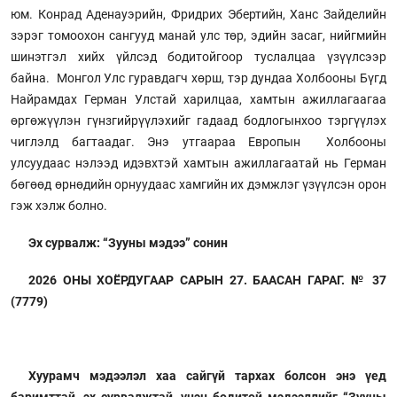
юм. Конрад Аденауэрийн, Фридрих Эбертийн, Ханс Зайделийн
зэрэг томоохон сангууд манай улс төр, эдийн засаг, нийгмийн
шинэтгэл хийх үйлсэд бодитойгоор туслалцаа үзүүлсээр
байна. Монгол Улс гуравдагч хөрш, тэр дундаа Холбооны Бүгд
Найрамдах Герман Улстай харилцаа, хамтын ажиллагаагаа
өргөжүүлэн гүнзгийрүүлэхийг гадаад бодлогынхоо тэргүүлэх
чиглэлд багтаадаг. Энэ утгаараа Европын Холбооны
улсуудаас нэлээд идэвхтэй хамтын ажиллагаатай нь Герман
бөгөөд өрнөдийн орнуудаас хамгийн их дэмжлэг үзүүлсэн орон
гэж хэлж болно.
Эх сурвалж: “Зууны мэдээ” сонин
2026 ОНЫ ХОЁРДУГААР САРЫН 27. БААСАН ГАРАГ. № 37
(7779)
Хуурамч мэдээлэл хаа сайгүй тархах болсон энэ үед