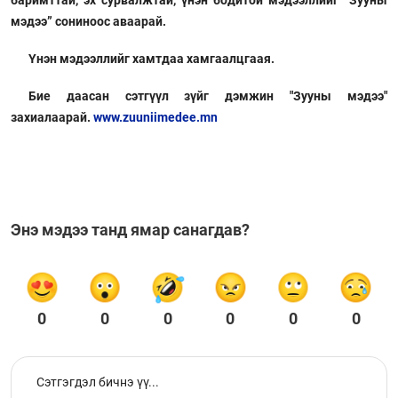
баримттай, эх сурвалжтай, үнэн бодитой мэдээллийг “Зууны
мэдээ” сониноос аваарай.
Үнэн мэдээллийг хамтдаа хамгаалцгаая.
Бие даасан сэтгүүл зүйг дэмжин "Зууны мэдээ"
захиалаарай.
www.zuuniimedee.mn
Энэ мэдээ танд ямар санагдав?
0
0
0
0
0
0