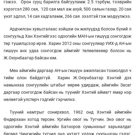
гэжээ. Орон сууц барилга байгууламж 2.5 тэрбум, тээврийн
хэрэгсэл 280 сая, 120 сая мал аж ахуй, 500 саяын газар, 20 сая
үнэт эдлэл, 14 сая хадгаламж, 266 сая зээлтэй гэж мэдүүлжээ.
Ардчилсан хувьсгалаас хойшхи он жилүүдэд болсон бүхий л
сонгуульд Хан Хэнтийгээс одоогийн МАН-ын гишүүд сонгогдож
төр түшилцсээр ирэв. Харин 2012 оны сонгуулиар УИХ-д АН-ын
гишүүн анх удаа сонгогдож аймгийг төлөөлөхөөр болсон нь
Ж.Оюунбаатар байсан юм.
Мөн аймгийн даргаар АН-ын гишүүн ажилласан тохиолдол ч
тийм олон байдаггүй. Харин Ж.Оюунбаатар Хэнтий дэх
намынхаа сонгуулийн штабыг өөрөө удирдаж, аймгийн Засаг
даргаар сонгогдож байсан нь түүнийг Хэнтий аймагт ямар нэр
нөлөөтэй улстөрч гэдгийг гэрчилнэ.
Түүний намтрыг сонирхвол, 1962 онд Хэнтий аймгийн
Өндөрхаан хотод төрсөн. Ургийн овог нь Тугчин. Энэ овог нь
одоогийн Хэнтий аймгийн Батноров сумынхныг харьяалдаг
бөгөөд Чингисийн тугчид энэ нутагт үлдэж суурьшсан гэдэг.