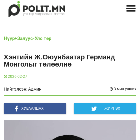
Улстөрчид: хэн, юу хэлэв
Дэлхийн улс төр
Чөлөөт хэвлэл
Залуус-Улс төр
Геополитик
Нийгэм
Нүүр
Залуус-Улс төр
Хэнтийн Ж.Оюунбаатар Германд
Монголыг төлөөлнө
2026-02-27
Нийтэлсэн: Админ
3 мин унших
ХУВААЛЦАХ
ЖИРГЭХ