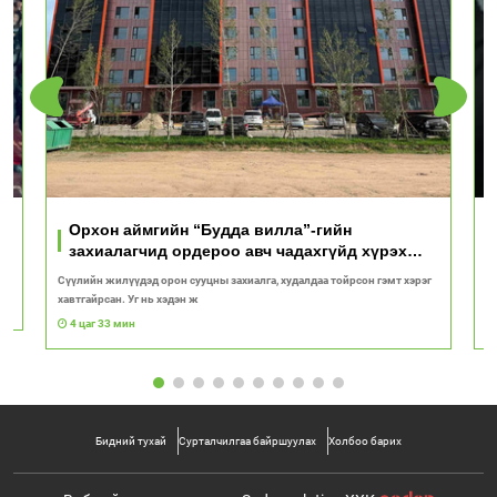
Орхон аймгийн “Будда вилла”-гийн
захиалагчид ордероо авч чадахгүйд хүрэх
вий!
Сүүлийн жилүүдэд орон сууцны захиалга, худалдаа тойрсон гэмт хэрэг
“
хавтгайрсан. Уг нь хэдэн ж
ба
4 цаг 33 мин
Бидний тухай
Сурталчилгаа байршуулах
Холбоо барих