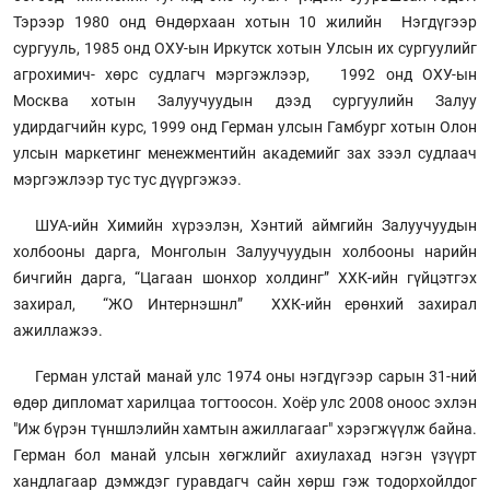
Тэрээр 1980 онд Өндөрхаан хотын 10 жилийн Нэгдүгээр
сургууль, 1985 онд ОХУ-ын Иркутск хотын Улсын их сургуулийг
агрохимич- хөрс судлагч мэргэжлээр, 1992 онд ОХУ-ын
Москва хотын Залуучуудын дээд сургуулийн Залуу
удирдагчийн курс, 1999 онд Герман улсын Гамбург хотын Олон
улсын маркетинг менежментийн академийг зах зээл судлаач
мэргэжлээр тус тус дүүргэжээ.
ШУА-ийн Химийн хүрээлэн, Хэнтий аймгийн Залуучуудын
холбооны дарга, Монголын Залуучуудын холбооны нарийн
бичгийн дарга, “Цагаан шонхор холдинг” ХХК-ийн гүйцэтгэх
захирал, “ЖО Интернэшнл” ХХК-ийн ерөнхий захирал
ажиллажээ.
Герман улстай манай улс 1974 оны нэгдүгээр сарын 31-ний
өдөр дипломат харилцаа тогтоосон. Хоёр улс 2008 оноос эхлэн
"Иж бүрэн түншлэлийн хамтын ажиллагааг" хэрэгжүүлж байна.
Герман бол манай улсын хөгжлийг ахиулахад нэгэн үзүүрт
хандлагаар дэмждэг гуравдагч сайн хөрш гэж тодорхойлдог