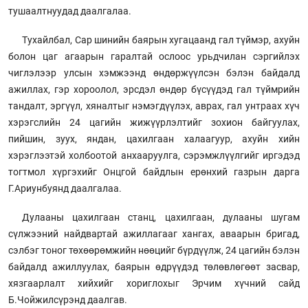
тушаалтнуудад даалгалаа.
Тухайлбал, Сар шинийн баярын хугацаанд гал түймэр, ахуйн
болон цаг агаарын гаралтай ослоос урьдчилан сэргийлэх
чиглэлээр улсын хэмжээнд өндөржүүлсэн бэлэн байдалд
ажиллах, гэр хороолол, эрсдэл өндөр бүсүүдэд гал түймрийн
тандалт, эргүүл, хяналтыг нэмэгдүүлэх, аврах, гал унтраах хүч
хэрэгслийн 24 цагийн жижүүрлэлтийг зохион байгуулах,
пийшин, зуух, яндан, цахилгаан халаагуур, ахуйн хийн
хэрэглээтэй холбоотой анхааруулга, сэрэмжлүүлгийг иргэдэд
тогтмол хүргэхийг Онцгой байдлын ерөнхий газрын дарга
Г.Ариунбуянд даалгалаа.
Дулааны цахилгаан станц, цахилгаан, дулааны шугам
сүлжээний найдвартай ажиллагааг хангах, аваарын бригад,
сэлбэг тоног төхөөрөмжийн нөөцийг бүрдүүлж, 24 цагийн бэлэн
байдалд ажиллуулах, баярын өдрүүдэд төлөвлөгөөт засвар,
хязгаарлалт хийхийг хориглохыг Эрчим хүчний сайд
Б.Чойжилсүрэнд даалгав.