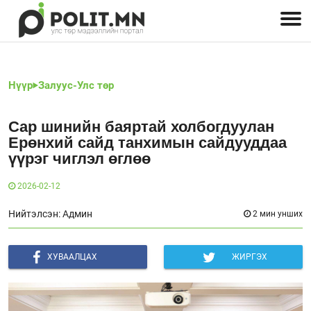
Улстөрчид: хэн, юу хэлэв
Дэлхийн улс төр
Чөлөөт хэвлэл
Залуус-Улс төр
Геополитик
Нийгэм
Нүүр
Залуус-Улс төр
Сар шинийн баяртай холбогдуулан
Ерөнхий сайд танхимын сайдууддаа
үүрэг чиглэл өглөө
2026-02-12
Нийтэлсэн: Админ
2 мин унших
ХУВААЛЦАХ
ЖИРГЭХ