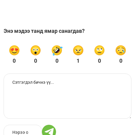
Энэ мэдээ танд ямар санагдав?
0
0
0
1
0
0