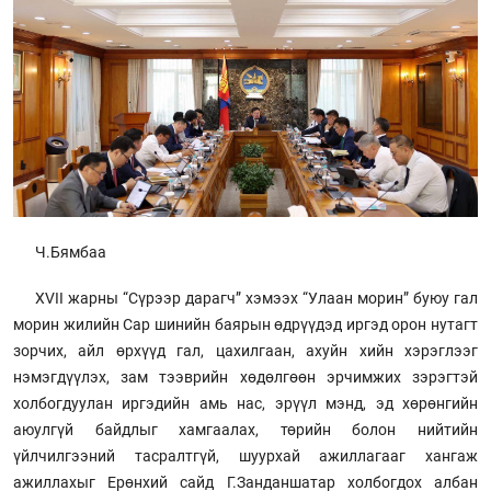
Ч.Бямбаа
XVII жарны “Сүрээр дарагч” хэмээх “Улаан морин” буюу гал
морин жилийн Сар шинийн баярын өдрүүдэд иргэд орон нутагт
зорчих, айл өрхүүд гал, цахилгаан, ахуйн хийн хэрэглээг
нэмэгдүүлэх, зам тээврийн хөдөлгөөн эрчимжих зэрэгтэй
холбогдуулан иргэдийн амь нас, эрүүл мэнд, эд хөрөнгийн
аюулгүй байдлыг хамгаалах, төрийн болон нийтийн
үйлчилгээний тасралтгүй, шуурхай ажиллагааг хангаж
ажиллахыг Ерөнхий сайд Г.Занданшатар холбогдох албан