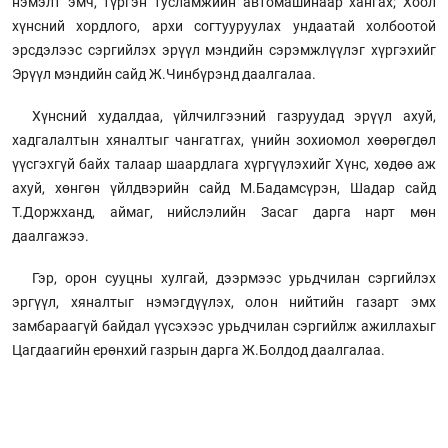
нэмэлт эмч, түргэн тусламжийн автомашинаар хангах; Хоол
хүнсний хордлого, архи согтууруулах ундаатай холбоотой
эрсдэлээс сэргийлэх эрүүл мэндийн сэрэмжлүүлэг хүргэхийг
Эрүүл мэндийн сайд Ж.Чинбүрэнд даалгалаа.
Хүнсний худалдаа, үйлчилгээний газруудад эрүүл ахуй,
хадгалалтын хяналтыг чангатгах, үнийн зохиомол хөөрөгдөл
үүсгэхгүй байх талаар шаардлага хүргүүлэхийг Хүнс, хөдөө аж
ахуй, хөнгөн үйлдвэрийн сайд М.Бадамсүрэн, Шадар сайд
Т.Доржханд, аймаг, нийслэлийн Засаг дарга нарт мөн
даалгажээ.
Гэр, орон сууцны хулгай, дээрмээс урьдчилан сэргийлэх
эргүүл, хяналтыг нэмэгдүүлэх, олон нийтийн газарт эмх
замбараагүй байдал үүсэхээс урьдчилан сэргийлж ажиллахыг
Цагдаагийн ерөнхий газрын дарга Ж.Болдод даалгалаа.