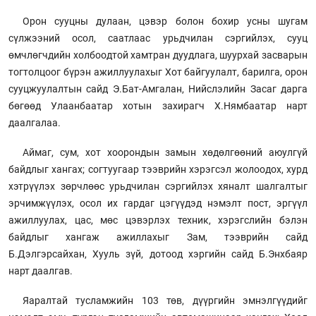
Орон сууцны дулаан, цэвэр болон бохир усны шугам
сүлжээний осол, саатлаас урьдчилан сэргийлэх, сууц
өмчлөгчдийн холбоодтой хамтран дуудлага, шуурхай засварын
тогтолцоог бүрэн ажиллуулахыг Хот байгуулалт, барилга, орон
сууцжуулалтын сайд Э.Бат-Амгалан, Нийслэлийн Засаг дарга
бөгөөд Улаанбаатар хотын захирагч Х.Нямбаатар нарт
даалгалаа.
Аймаг, сум, хот хоорондын замын хөдөлгөөний аюулгүй
байдлыг хангах; согтуугаар тээврийн хэрэгсэл жолоодох, хурд
хэтрүүлэх зөрчлөөс урьдчилан сэргийлэх хяналт шалгалтыг
эрчимжүүлэх, осол их гардаг цэгүүдэд нэмэлт пост, эргүүл
ажиллуулах, цас, мөс цэвэрлэх техник, хэрэгслийн бэлэн
байдлыг хангаж ажиллахыг Зам, тээврийн сайд
Б.Дэлгэрсайхан, Хууль зүй, дотоод хэргийн сайд Б.Энхбаяр
нарт даалгав.
Яаралтай тусламжийн 103 төв, дүүргийн эмнэлгүүдийг