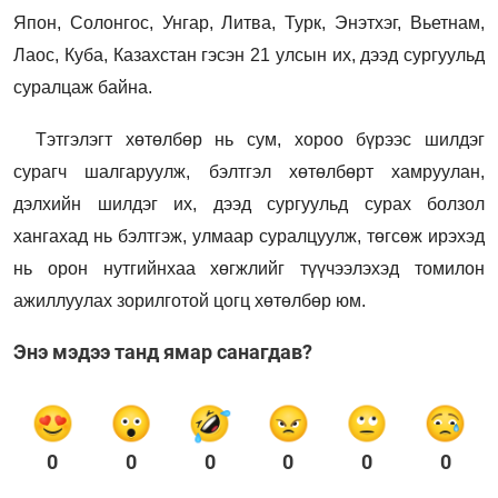
Япон, Солонгос, Унгар, Литва, Турк, Энэтхэг, Вьетнам,
Лаос, Куба, Казахстан гэсэн 21 улсын их, дээд сургуульд
суралцаж байна.
Тэтгэлэгт хөтөлбөр нь сум, хороо бүрээс шилдэг
сурагч шалгаруулж, бэлтгэл хөтөлбөрт хамруулан,
дэлхийн шилдэг их, дээд сургуульд сурах болзол
хангахад нь бэлтгэж, улмаар суралцуулж, төгсөж ирэхэд
нь орон нутгийнхаа хөгжлийг түүчээлэхэд томилон
ажиллуулах зорилготой цогц хөтөлбөр юм.
Энэ мэдээ танд ямар санагдав?
0
0
0
0
0
0