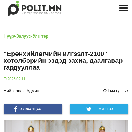
Улстөрчид: хэн, юу хэлэв
Дэлхийн улс төр
Чөлөөт хэвлэл
Залуус-Улс төр
Геополитик
Нийгэм
Нүүр
Залуус-Улс төр
“Ерөнхийлөгчийн илгээлт-2100”
хөтөлбөрийн эздэд захиа, даалгавар
гардууллаа
2026-02-11
Нийтэлсэн: Админ
1 мин унших
ХУВААЛЦАХ
ЖИРГЭХ