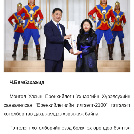
Ч.Бямбахажид
Монгол Улсын Ерөнхийлөгч Ухнаагийн Хүрэлсүхийн
санаачилсан “Ерөнхийлөгчийн илгээлт-2100” тэтгэлэгт
хөтөлбөр тав дахь жилдээ хэрэгжиж байна.
Тэтгэлэгт хөтөлбөрийн эзэд болж, эх орондоо бэлтгэл