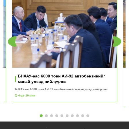
ь
БНХАУ-аас 6000 тонн АИ-92 автобензинийг
манай улсад нийлүүлнэ
БНХАУ-аас 6000 тонн АИ-92 автобензинийг манай улсад нийлүүлнэ
"Т
с
4 цаг 20 мин