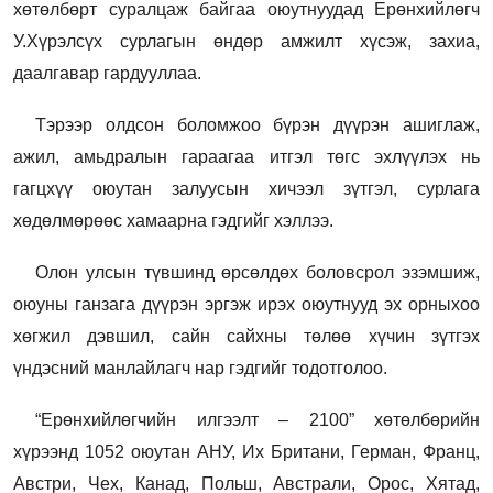
хөтөлбөрт суралцаж байгаа оюутнуудад Ерөнхийлөгч
У.Хүрэлсүх сурлагын өндөр амжилт хүсэж, захиа,
даалгавар гардууллаа.
Тэрээр олдсон боломжоо бүрэн дүүрэн ашиглаж,
ажил, амьдралын гараагаа итгэл төгс эхлүүлэх нь
гагцхүү оюутан залуусын хичээл зүтгэл, сурлага
хөдөлмөрөөс хамаарна гэдгийг хэллээ.
Олон улсын түвшинд өрсөлдөх боловсрол эзэмшиж,
оюуны ганзага дүүрэн эргэж ирэх оюутнууд эх орныхоо
хөгжил дэвшил, сайн сайхны төлөө хүчин зүтгэх
үндэсний манлайлагч нар гэдгийг тодотголоо.
“Ерөнхийлөгчийн илгээлт – 2100” хөтөлбөрийн
хүрээнд 1052 оюутан АНУ, Их Британи, Герман, Франц,
Австри, Чех, Канад, Польш, Австрали, Орос, Хятад,