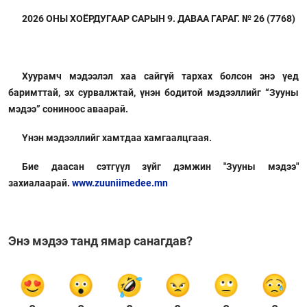
2026 ОНЫ ХОЁРДУГААР САРЫН 9. ДАВАА ГАРАГ. № 26 (7768)
Хуурамч мэдээлэл хаа сайгүй тархах болсон энэ үед
баримттай, эх сурвалжтай, үнэн бодитой мэдээллийг “Зууны
мэдээ” сониноос аваарай.
Үнэн мэдээллийг хамтдаа хамгаалцгаая.
Бие даасан сэтгүүл зүйг дэмжин "Зууны мэдээ"
захиалаарай.
www.zuuniimedee.mn
Энэ мэдээ танд ямар санагдав?