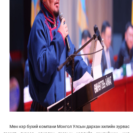
Мөн нэр бүхий компани Монгол Улсын дархан хилийн зурвас