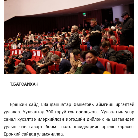
Т.БАТСАЙХАН
Ерөнхий сайд Г.Занданшатар Өмнөговь аймгийн иргэдтэй
уулзлаа. Уулзалтад 700 гаруй хүн оролцжээ. Уулзалтын үеэр
санал хүсэлтээ илэрхийлсэн иргэдийн дийлэнх нь Цагаандэл
уулын сав газарт боомт нээх шийдвэрийг эргэж харахыг
Ерөнхий сайдад уламжиллаа.