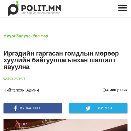
Улстөрчид: хэн, юу хэлэв
Дэлхийн улс төр
Чөлөөт хэвлэл
Залуус-Улс төр
Геополитик
Нийгэм
Нүүр
Залуус-Улс төр
Иргэдийн гаргасан гомдлын мөрөөр
хуулийн байгууллагынхан шалгалт
явуулна
2026-02-09
Нийтэлсэн: Админ
4 мин унших
ХУВААЛЦАХ
ЖИРГЭХ