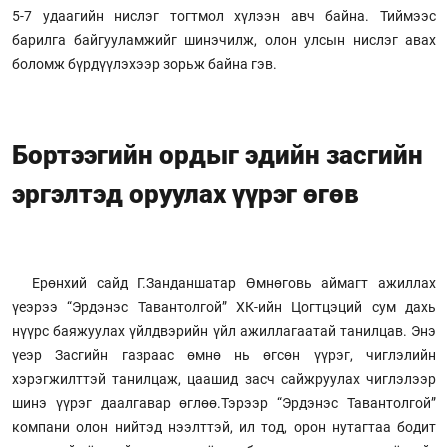
5-7 удаагийн нислэг тогтмол хүлээн авч байна. Тиймээс
барилга байгууламжийг шинэчилж, олон улсын нислэг авах
боломж бүрдүүлэхээр зорьж байна гэв.
Бортээгийн ордыг эдийн засгийн
эргэлтэд оруулах үүрэг өгөв
Ерөнхий сайд Г.Занданшатар Өмнөговь аймагт ажиллах
үеэрээ “Эрдэнэс Тавантолгой” ХК-ийн Цогтцэций сум дахь
нүүрс баяжуулах үйлдвэрийн үйл ажиллагаатай танилцав. Энэ
үеэр Засгийн газраас өмнө нь өгсөн үүрэг, чиглэлийн
хэрэгжилттэй танилцаж, цаашид засч сайжруулах чиглэлээр
шинэ үүрэг даалгавар өглөө.Тэрээр “Эрдэнэс Тавантолгой”
компани олон нийтэд нээлттэй, ил тод, орон нутагтаа бодит