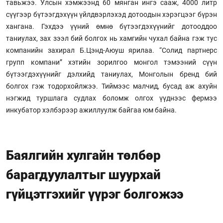
тавьжээ. Улсын хэмжээнд 60 мянган ингэ сааж, 4000 литр
сүүгээр бүтээгдэхүүн үйлдвэрлэхэд дотоодын хэрэгцээг бүрэн
хангана. Гэхдээ үүний өмнө бүтээгдэхүүнийг дотооддоо
таниулах, зах зээл бий болгох нь хамгийн чухал байна гэж тус
компанийн захирал Б.Цэнд-Аюуш ярилаа. “Солид партнерс
групп компани” хэтийн зорилгоо монгол тэмээний сүүн
бүтээгдэхүүнийг дэлхийд таниулах, Монголын бренд бий
болгох гэж тодорхойлжээ. Тиймээс малчид, бусад аж ахуйн
нэгжид туршлага судлах боломж олгох үүднээс фермээ
инкубатор хэлбэрээр ажиллуулж байгаа юм байна.
Баялгийн хулгайн төлбөр
барагдуулалтыг шуурхай
гүйцэтгэхийг үүрэг болгожээ