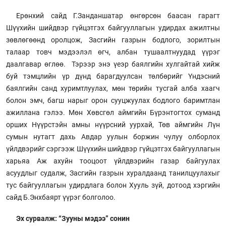
Ерөнхий сайд Г.Занданшатар өнгөрсөн баасан гарагт
Шүүхийн шийдвэр гүйцэтгэх байгууллагын удирдах ажилтны
зөвлөгөөнд оролцож, Засгийн газрын бодлого, зорилтын
талаар товч мэдээлэл өгч, албан тушаалтнуудад үүрэг
даалгавар өглөө. Тэрээр энэ үеэр баялгийн хулгайтай хийж
буй тэмцлийн үр дүнд барагдуулсан төлбөрийг Үндэсний
баялгийн санд хуримтлуулах, мөн төрийн тусгай алба хаагч
болон эмч, багш нарыг орон сууцжуулах бодлого баримтлан
ажиллана гэлээ. Мөн Хөвсгөл аймгийн Бүрэнтогтох суманд
орших Нүүрстэйн амны нүүрсний уурхай, Төв аймгийн Лүн
сумын нутагт дахь Авдар уулын боржин чулуу олборлох
үйлдвэрийг сэргээж Шүүхийн шийдвэр гүйцэтгэх байгууллагын
харьяа Аж ахуйн тооцоот үйлдвэрийн газар байгуулах
асуудлыг судалж, Засгийн газрын хуралдаанд танилцуулахыг
тус байгууллагын удирдлага болон Хууль зүй, дотоод хэргийн
сайд Б.Энхбаярт үүрэг болголоо.
Эх сурвалж: “Зууны мэдээ” сонин