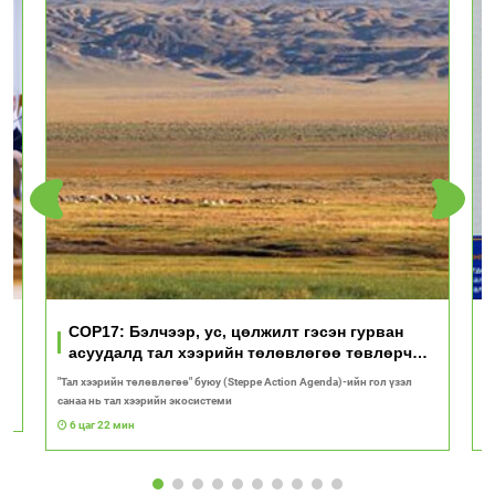
үд
COP17: Бэлчээр, ус, цөлжилт гэсэн гурван
асуудалд тал хээрийн төлөвлөгөө төвлөрч
байна
"Тал хээрийн төлөвлөгөө" буюу (Steppe Action Agenda)-ийн гол үзэл
И
санаа нь тал хээрийн экосистеми
1
6 цаг 22 мин