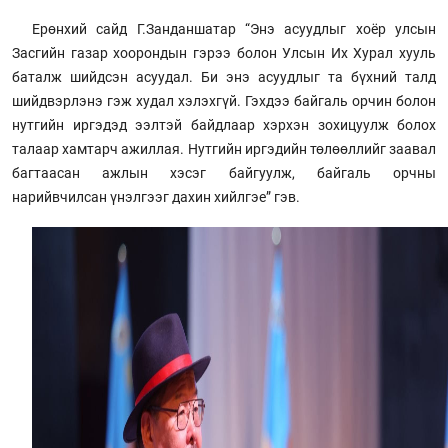
Ерөнхий сайд Г.Занданшатар “Энэ асуудлыг хоёр улсын
Засгийн газар хоорондын гэрээ болон Улсын Их Хурал хууль
баталж шийдсэн асуудал. Би энэ асуудлыг та бүхний талд
шийдвэрлэнэ гэж худал хэлэхгүй. Гэхдээ байгаль орчин болон
нутгийн иргэдэд ээлтэй байдлаар хэрхэн зохицуулж болох
талаар хамтарч ажиллая. Нутгийн иргэдийн төлөөллийг заавал
багтаасан ажлын хэсэг байгуулж, байгаль орчны
нарийвчилсан үнэлгээг дахин хийлгэе” гэв.