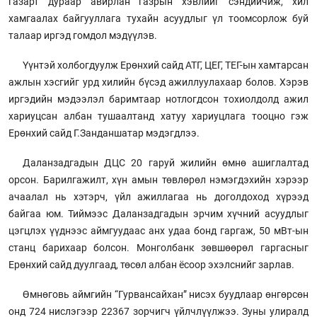
газарт дураар авирлан газрын хэвлийг сэндийчиж, хил
хамгаалах байгууллага тухайн асуудлыг үл тоомсорлож буй
талаар иргэд гомдол мэдүүлэв.
Үүнтэй холбогдуулж Ерөнхий сайд АТГ, ЦЕГ, ТЕГ-ын хамтарсан
ажлын хэсгийг урд хилийн бүсэд ажиллуулахаар болов. Хэрэв
иргэдийн мэдээлэл баримтаар нотлогдсон тохиолдолд ажил
хариуцсан албан тушаалтанд хатуу хариуцлага тооцно гэж
Ерөнхий сайд Г.Занданшатар мэдэгдлээ.
Даланзадгадын ДЦС 20 гаруй жилийн өмнө ашиглалтад
орсон. Барилгажилт, хүн амын төвлөрөл нэмэгдэхийн хэрээр
ачаалал нь хэтэрч, үйл ажиллагаа нь доголдоход хүрээд
байгаа юм. Тиймээс Даланзадгадын эрчим хүчний асуудлыг
цэгцлэх үүднээс аймгуудаас анх удаа бонд гаргаж, 50 мВт-ын
станц барихаар болсон. Монголбанк зөвшөөрөл гаргасныг
Ерөнхий сайд дуулгаад, төсөл албан ёсоор эхэлснийг зарлав.
Өмнөговь аймгийн “Гурвансайхан” нисэх буудлаар өнгөрсөн
онд 724 нислэгээр 22367 зорчигч үйлчлүүлжээ. Зуны улиралд