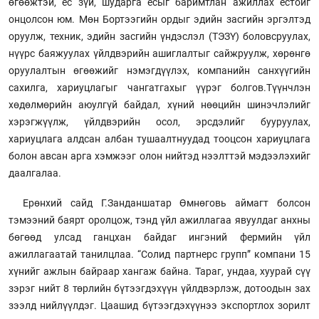
өгөөжтэй, ёс зүй, шударга ёсыг баримтлан ажиллах ёстойг
онцолсон юм. Мөн Бортээгийн ордыг эдийн засгийн эргэлтэд
оруулж, техник, эдийн засгийн үндэслэл (ТЭЗҮ) боловсруулах,
нүүрс баяжуулах үйлдвэрийн ашиглалтыг сайжруулж, хөрөнгө
оруулалтын өгөөжийг нэмэгдүүлэх, компанийн санхүүгийн
сахилга, хариуцлагыг чангатгахыг үүрэг болгов.Түүнчлэн
хөдөлмөрийн аюулгүй байдал, хүний нөөцийн шинэчлэлийг
хэрэгжүүлж, үйлдвэрийн осол, эрсдэлийг бууруулах,
хариуцлага алдсан албан тушаалтнуудад тооцсон хариуцлага
болон авсан арга хэмжээг олон нийтэд нээлттэй мэдээлэхийг
даалгалаа.
Ерөнхий сайд Г.Занданшатар Өмнөговь аймагт болсон
тэмээний баярт оролцож, тэнд үйл ажиллагаа явуулдаг анхны
бөгөөд улсад ганцхан байдаг ингэний фермийн үйл
ажиллагаатай танилцлаа. “Солид партнерс групп” компани 15
хүнийг ажлын байраар хангаж байна. Тараг, ундаа, хуурай сүү
зэрэг нийт 8 төрлийн бүтээгдэхүүн үйлдвэрлэж, дотоодын зах
зээлд нийлүүлдэг. Цаашид бүтээгдэхүүнээ экспортлох зорилт