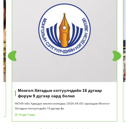
Монгол-Хятадын сэтгүүлчдийн 16 дугаар
форум 9 дүгээр сард болно
МСНЭ-ийн Удирдах зөвлөл өнөөдөр /2026.08.05/ хуралдаж Монгол-
А
Хятадын сэтгүүлчдийн 16 дугаар фо
к
19 цаг 7 мин