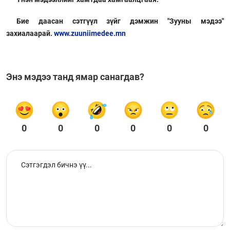
Бие даасан сэтгүүл зүйг дэмжин "Зууны мэдээ"
захиалаарай.
www.zuuniimedee.mn
Энэ мэдээ танд ямар санагдав?
0
0
0
0
0
0