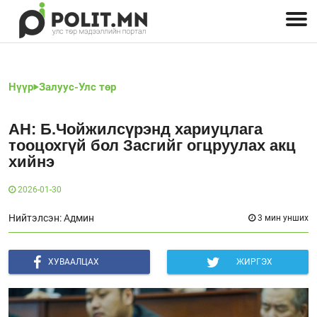
Улстөрчид: хэн, юу хэлэв
Дэлхийн улс төр
Чөлөөт хэвлэл
Залуус-Улс төр
Геополитик
Нийгэм
Нүүр
Залуус-Улс төр
АН: Б.Чойжилсүрэнд хариуцлага
тооцохгүй бол Засгийг огцруулах акц
хийнэ
2026-01-30
Нийтэлсэн: Админ
3 мин унших
ХУВААЛЦАХ
ЖИРГЭХ