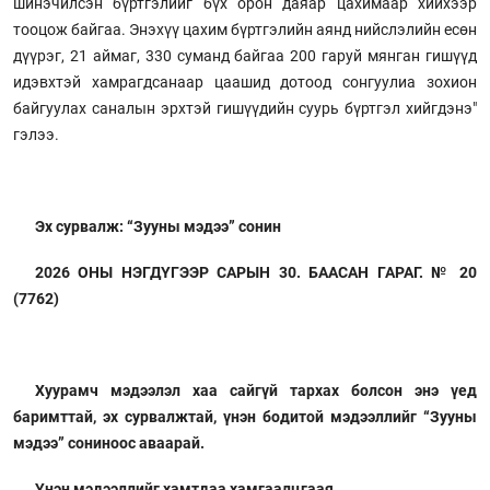
шинэчилсэн бүртгэлийг бүх орон даяар цахимаар хийхээр
тооцож байгаа. Энэхүү цахим бүртгэлийн аянд нийслэлийн есөн
дүүрэг, 21 аймаг, 330 суманд байгаа 200 гаруй мянган гишүүд
идэвхтэй хамрагдсанаар цаашид дотоод сонгуулиа зохион
байгуулах саналын эрхтэй гишүүдийн суурь бүртгэл хийгдэнэ"
гэлээ.
Эх сурвалж: “Зууны мэдээ” сонин
2026 ОНЫ НЭГДҮГЭЭР САРЫН 30. БААСАН ГАРАГ. № 20
(7762)
Хуурамч мэдээлэл хаа сайгүй тархах болсон энэ үед
баримттай, эх сурвалжтай, үнэн бодитой мэдээллийг “Зууны
мэдээ” сониноос аваарай.
Үнэн мэдээллийг хамтдаа хамгаалцгаая.