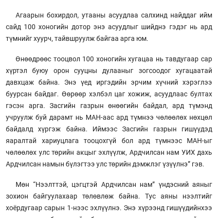
Агаарын бохирдол, утааны асуудлаа салхинд найддаг ийм
сайд 100 хоногийн дотор энэ асуудлыг шийднэ гэдэг нь ард
түмнийг хуурч, тайвшруулж байгаа арга юм.
Өнөөдрөөс тооцвол 100 хоногийн хугацаа нь тавдугаар сар
хүртэл буюу орон сууцны дулааныг зогсоодог хугацаатай
давхцаж байна. Энэ үед иргэдийн эрчим хүчний хэрэглээ
буурсан байдаг. Өөрөөр хэлбэл цаг хожиж, асуудлаас бултах
гэсэн арга. Засгийн газрын өнөөгийн байдал, ард түмэнд
учруулж буй дарамт нь МАН-аас ард түмнээ чөлөөлөх нөхцөл
байдалд хүргэж байна. Иймээс Засгийн газрын гишүүдэд
яаралтай хариуцлага тооцохгүй бол ард түмнээс МАН-ыг
чөлөөлөх улс төрийн акцыг эхлүүлж, Ардчилсан нам УИХ дахь
Ардчилсан намын бүлэгтээ улс төрийн дэмжлэг үзүүлнэ” гэв.
Мөн “Нээлттэй, цэгцтэй Ардчилсан нам” үндэсний аяныг
зохион байгуулахаар төлөвлөж байна. Тус аяны нээлтийг
хоёрдугаар сарын 1-нээс эхлүүлнэ. Энэ хүрээнд гишүүдийнхээ