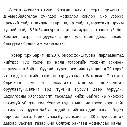
АН-ын Ерөнхий нарийн бичгийн даргын үүрэг гүйцэтгэгч
Д.Амарбаясгалан өчигдөр мэдээлэл хийлээ. Энэ үеэрээ
Ерөнхий сайд Г.Занданшатар Шадар сайд Т.Доржханд, Эрчим
хүчний сайд Б.Чойжилсүрэн нарт хариуцлага тооцохгүй бол
Засгийн газрыг огцруулах акцийг улс орон даяар зохион
байгуулах болно гэж мэдэгдлээ.
Тэрээр "Эрх баригчид 2016 оноос хойш гурван парламентад
нийтдээ 170 гаруй их наяд төгрөгийн төсвийг захиран
зарцуулсан байна. Сүүлийн гурван жилийн хугацаанд 70 гаруй
их наяд төгрөгийг захиран зарцуулахаар баталсан. Гэвч эрх
баригчид нэг ч цахилгаан станцыг ашиглалтад
оруулаагүй.Өвлийг ард түмний нуруун дээр үүрүүлж,
цахилгааны хязгаарлалт, тасалдал хийж байгаа нь үнэхээр
зохисгүй үйлдэл юм. Үүнээс гадна маш их төсөв хөрөнгийг
захиран зарцуулж байгаа хэдий ч нийгэм, эдийн засагт бодит
өөрчлөлт алга. Төрийг улам бүр данхайлгаж, 30 гаруй сайдтай
данхар Засгийн газар бий болгож байгаад Ардчилсан намын