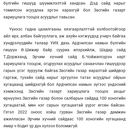
бүлгийн гишүүд шүүмжлэлтэй хандсан. Дэд сайд нарыг
томилсон асуудлаа эргэн харахгүй бол Засгийн газарт
хариуцлага тооцох асуудлыг тавьсан.
Үүнээс гадна цахилгааны хязгаарлалттай холбоотойгоор
айл өрх, албан байгууллага, аж ахуйн нэгжүүдэд учирч байгаа
хүндрэлүүдийн талаар УИХ дахь Ардчилсан намын бүлгийн
гишүүн Ө.Шижир байр сууриа илэрхийлж, Шадар сайд
Т.Доржханд, Эрчим хүчний сайд Б.Чойжилсүрэн нарт
хариуцлага тооцож, огцруулах асуудлыг санаачлан гишүүдээр
гарын үсэг зуруулж байгаа.Засгийн газар яаралтай шийдвэр
гаргаж, тухайн сайд нарыг эргүүлэн татах асуудлыг ойрын
хугацаанд шийдэхгүй бол Ардчилсан намын зүгээс үндэсний
хэмжээнд Засгийн газарт хариуцлага тооцох акцыг
өрнүүлнэ.Засгийн газар болон салбарын сайдад 100 хоногийн
хугацаатай, мөн нэг сарын хугацаатай үүрэг өгсөн байсан.
Гэтэл 2022 оноос хойш гурван Засгийн газар дамжин
ажилласан Эрчим хүчний сайдаас 100 хоногийн хугацаанд
ямар ч бодит үр дүн хүлээх боломжгүй.