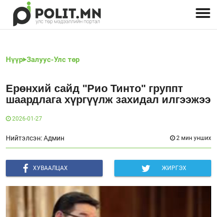
Улстөрчид: хэн, юу хэлэв
Дэлхийн улс төр
Чөлөөт хэвлэл
Залуус-Улс төр
Геополитик
Нийгэм
Нүүр
Залуус-Улс төр
Ерөнхий сайд "Рио Тинто" группт
шаардлага хүргүүлж захидал илгээжээ
2026-01-27
Нийтэлсэн: Админ
2 мин унших
ХУВААЛЦАХ
ЖИРГЭХ