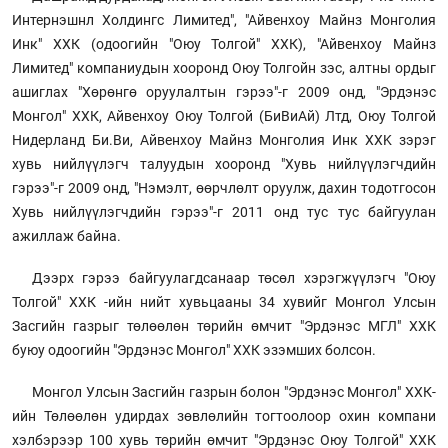
Интернэшнл Холдингс Лимитед", "Айвенхоу Майнз Монголия
Инк" ХХК (одоогийн "Оюу Толгой" ХХК), "Айвенхоу Майнз
Лимитед" компаниудын хооронд Оюу Толгойн зэс, алтны ордыг
ашиглах "Хөрөнгө оруулалтын гэрээ"-г 2009 онд, "Эрдэнэс
Монгол" ХХК, Айвенхоу Оюу Толгой (БиВиАй) Лтд, Оюу Толгой
Нидерланд Би.Ви, Айвенхоу Майнз Монголия Инк XXK зэрэг
хувь нийлүүлэгч талуудын хооронд "Хувь нийлүүлэгчдийн
гэрээ"-г 2009 онд, "Нэмэлт, өөрчлөлт оруулж, дахин тодотгосон
Хувь нийлүүлэгчдийн гэрээ"-г 2011 онд тус тус байгуулан
ажиллаж байна.
Дээрх гэрээ байгуулагдсанаар төсөл хэрэгжүүлэгч "Оюу
Толгой" ХХК -ийн нийт хувьцааны 34 хувийг Монгол Улсын
Засгийн газрыг төлөөлөн төрийн өмчит "Эрдэнэс МГЛ" ХХК
буюу одоогийн "Эрдэнэс Монгол" ХХК эзэмших болсон.
Монгол Улсын Засгийн газрын болон "Эрдэнэс Монгол" ХХК-
ийн Төлөөлөн удирдах зөвлөлийн тогтоолоор охин компани
хэлбэрээр 100 хувь төрийн өмчит "Эрдэнэс Оюу Толгой" ХХК