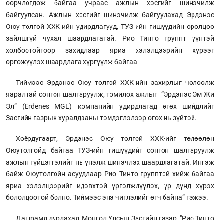
өөрчлөгдөж байгаа учраас ажлын хэсгийг шинэчилж
байгуулсан. Ажлын хэсгийг шинэчилж байгуулахад Эрдэнэс
Оюу толгой ХХК-ийн удирдлагууд, ТУЗ-ийн гишүүдийн оролцоо
зайлшгүй чухал шаардлагатай. Рио Тинто группт үүнтэй
холбоотойгоор захидлаар яриа хэлэлцээрийн хүрээг
өргөжүүлэх шаардлага хүргүүлж байгаа.
Тиймээс Эрдэнэс Оюу толгой ХХК-ийн захирлыг чөлөөлж
яаралтай сонгон шалгаруулж, томилох ажлыг “Эрдэнэс Эм Жи
Эл” (Erdenes MGL) компанийн удирдлагад өгөх шийдлийг
Засгийн газрын хуралдааны тэмдэглэлээр өгөх нь зүйтэй.
Хоёрдугаарт, Эрдэнэс Оюу толгой ХХК-ийг төлөөлөн
Оюутолгойд байгаа ТУЗ-ийн гишүүдийг сонгон шалгаруулж
ажлын гүйцэтгэлийг нь үнэлж шинэчлэх шаардлагатай. Ингэж
байж Оюутолгойн асуудлаар Рио Тинто групптэй хийж байгаа
яриа хэлэлцээрийг идэвхтэй үргэлжлүүлэх, үр дүнд хүрэх
бололцоотой болно. Тиймээс энэ чиглэлийг өгч байна” гэжээ.
Дашрамд дурдахад, Монгол Улсын Засгийн газар, "Рио Тинто