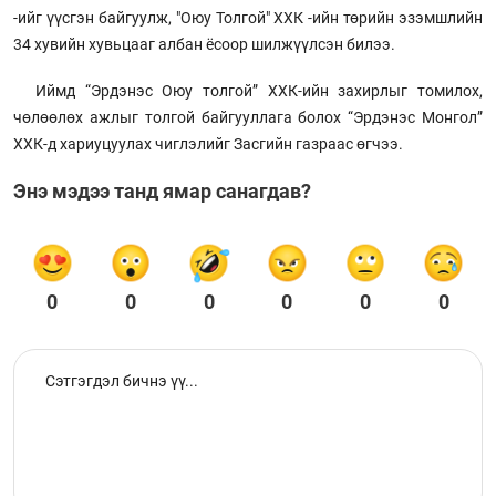
-ийг үүсгэн байгуулж, "Оюу Толгой" ХХК -ийн төрийн эзэмшлийн
34 хувийн хувьцааг албан ёсоор шилжүүлсэн билээ.
Иймд “Эрдэнэс Оюу толгой” ХХК-ийн захирлыг томилох,
чөлөөлөх ажлыг толгой байгууллага болох “Эрдэнэс Монгол”
ХХК-д хариуцуулах чиглэлийг Засгийн газраас өгчээ.
Энэ мэдээ танд ямар санагдав?
0
0
0
0
0
0