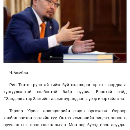
Ч.Бямбаа
Рио Тинто групптэй хийж буй хэлэлцээг өргөх шаардлага
хүргүүлсэнтэй холбоотой байр сууриа Ерөнхий сайд
Г.Занданшатар Засгийн газрын хуралдааны үеэр илэрхийлжээ.
Тэрээр “Яриа, хэлэлцээрийн сэдэв өргөжсөн. Өөрөөр
хэлбэл зөвхөн зээлийн хүү, Онтрэ компанийн лиценз, хөрөнгө
оруулалтын гэрээнээс хальсан. Мөн өөр бусад олон асуудал