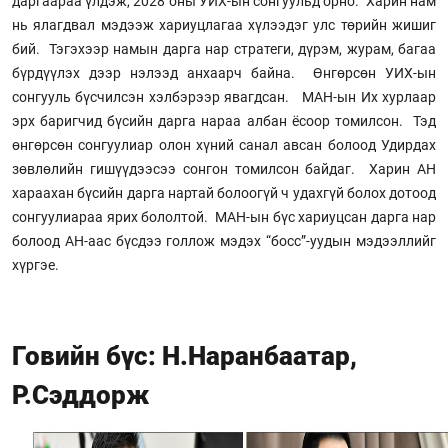
даргаараа үлдэж, 2028 оны УИХ-ын сонгуульд орно. Харин нам
нь ялагдвал мэдээж хариуцлагаа хүлээдэг улс төрийн жишиг
бий. Тэгэхээр намын дарга нар стратеги, дүрэм, журам, багаа
бүрдүүлэх дээр нэлээд анхаарч байна. Өнгөрсөн УИХ-ын
сонгууль бүсчилсэн хэлбэрээр явагдсан. МАН-ын Их хурлаар
эрх баригчид бүсийн дарга нараа албан ёсоор томилсон. Тэд
өнгөрсөн сонгуулиар олон хүний санал авсан болоод Удирдах
зөвлөлийн гишүүдээсээ сонгон томилсон байдаг. Харин АН
хараахан бүсийн дарга нартай болоогүй ч удахгүй болох дотоод
сонгуулиараа ярих бололтой. МАН-ын бүс хариуцсан дарга нар
болоод АН-аас бүсдээ голлож мэдэх “босс”-уудын мэдээллийг
хүргэе.
Говийн бүс: Н.Наранбаатар,
Р.Сэддорж