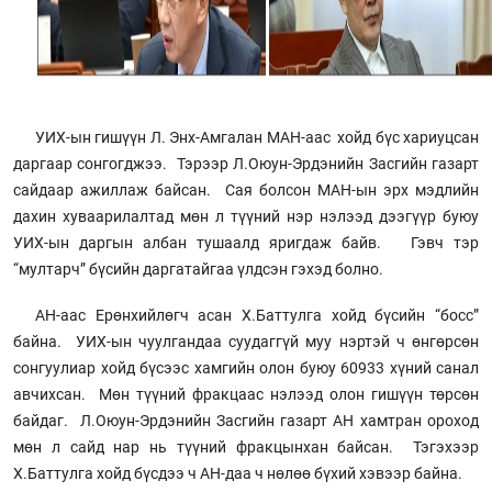
УИХ-ын гишүүн Л. Энх-Амгалан МАН-аас хойд бүс хариуцсан
даргаар сонгогджээ. Тэрээр Л.Оюун-Эрдэнийн Засгийн газарт
сайдаар ажиллаж байсан. Сая болсон МАН-ын эрх мэдлийн
дахин хуваарилалтад мөн л түүний нэр нэлээд дээгүүр буюу
УИХ-ын даргын албан тушаалд яригдаж байв. Гэвч тэр
“мултарч” бүсийн даргатайгаа үлдсэн гэхэд болно.
АН-аас Ерөнхийлөгч асан Х.Баттулга хойд бүсийн “босс”
байна. УИХ-ын чуулгандаа суудаггүй муу нэртэй ч өнгөрсөн
сонгуулиар хойд бүсээс хамгийн олон буюу 60933 хүний санал
авчихсан. Мөн түүний фракцаас нэлээд олон гишүүн төрсөн
байдаг. Л.Оюун-Эрдэнийн Засгийн газарт АН хамтран ороход
мөн л сайд нар нь түүний фракцынхан байсан. Тэгэхээр
Х.Баттулга хойд бүсдээ ч АН-даа ч нөлөө бүхий хэвээр байна.