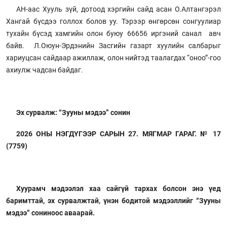
АН-аас Хууль зүй, дотоод хэргийн сайд асан О.Алтангэрэл
Хангай бүсдээ голлох болов уу. Тэрээр өнгөрсөн сонгуулиар
тухайн бүсэд хамгийн олон буюу 66656 иргэний санал авч
байв. Л.Оюун-Эрдэнийн Засгийн газарт хуулийн салбарыг
хариуцсан сайдаар ажиллаж, олон нийтэд таалагдах “оноо”-гоо
ахиулж чадсан байдаг.
Эх сурвалж: “Зууны мэдээ” сонин
2026 ОНЫ НЭГДҮГЭЭР САРЫН 27. МЯГМАР ГАРАГ. № 17
(7759)
Хуурамч мэдээлэл хаа сайгүй тархах болсон энэ үед
баримттай, эх сурвалжтай, үнэн бодитой мэдээллийг “Зууны
мэдээ” сониноос аваарай.