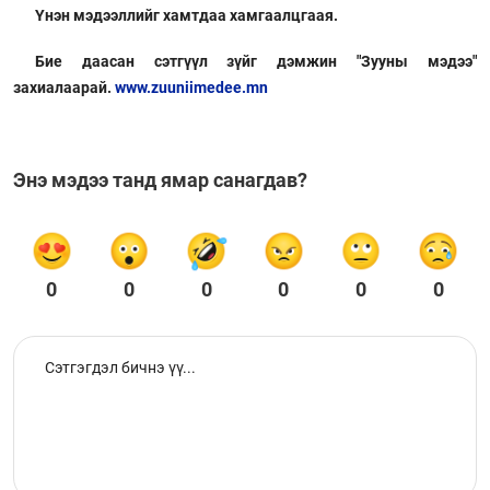
Үнэн мэдээллийг хамтдаа хамгаалцгаая.
Бие даасан сэтгүүл зүйг дэмжин "Зууны мэдээ"
захиалаарай.
www.zuuniimedee.mn
Энэ мэдээ танд ямар санагдав?
0
0
0
0
0
0