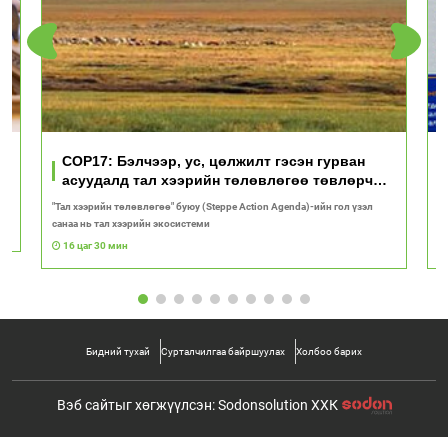
үд
COP17: Бэлчээр, ус, цөлжилт гэсэн гурван
асуудалд тал хээрийн төлөвлөгөө төвлөрч
байна
"Тал хээрийн төлөвлөгөө" буюу (Steppe Action Agenda)-ийн гол үзэл
И
санаа нь тал хээрийн экосистеми
1
16 цаг 30 мин
Бидний тухай
Сурталчилгаа байршуулах
Холбоо барих
Вэб сайтыг хөгжүүлсэн: Sodonsolution ХХК