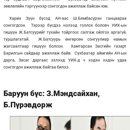
зөвлөлийн тэргүүнээр сонгогдон ажиллаж байсан юм.
Харин Зүүн бүсэд АН-аас Ш.Бямбасүрэн ганцаараа
сонгогдсон. Тэрээр бүсдээ нэлээд голлох боловч УИХ-ын
гишүүн Ж.Батсуурийг тухайн тойргоос салгаж ойлгох аргагүй,
туршлагатай. Ж.Батсуурь өнгөрсөн сонгуулиар намын
жагсаалтаар гишүүн болсон. Хамтарсан Засгийн газарт
Барилгын сайдаар ажиллаж байв. Сүхбаатар аймгийн АН-ын
дарга, Засаг даргаас эхлээд УИХ-д ч хэдэн хэдэн удаа
сонгогдон ажиллаж байгаа билээ.
Баруун бүс: З.Мэндсайхан,
Б.Пүрэвдорж