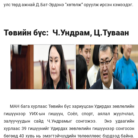
улс төрд ажнай Д.Бат-Эрдэнэ “хөтөлж” оруулж ирсэн хэмээдэг.
Төвийн бүс: Ч.Ундрам, Ц.Туваан
МАН бага хурлаас Төвийн бүс хариуцсан Удирдах зөвлөлийн
гишүүнээр УИХ-ын гишүүн, Соёл, спорт, аялал жуулчлал,
залуучуудын сайд Ч.Ундрамыг сонгожээ. Энэ удаагийн
хурлаас 39 гишүүнийг Удирдах зөвлөлийн гишүүнээр сонгосон
бөгөөд 40 хувь нь эмэгтэйчүүдийн төлөөллөөс бүрдээд байна.