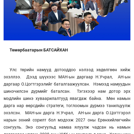
Төмөрбаатарын БАТСАЙХАН
Улс төрийн намууд дотооддоо нэлээд хөдөлгөөн хийж
эхэллээ. Дээд шүүхээс МАН-ын даргаар Н.Учрал, АН-ын
даргаар О.Цогтгэрэлийг баталгаажуулсан. Нэмээд намуудын
шинэчилсэн дүрмийг баталсан. Тэгэхээр нам дотор эрх
мэдлийн шинэ хуваарилалтууд явагдаж байна. Мөн намын
дарга нар өөрсдийн стратеги, тоглоомын дүрмээ танилцуулж
эхэлсэн. МАН-ын дарга Н.Учрал, АН-ын дарга О.Цогтгэрэл
нарын эхний сорилт бол мэдээж 2027 оны Ерөнхийлөгчийн
сонгууль. Энэ сонгуульд намаа ялуулж чадсан нь намын