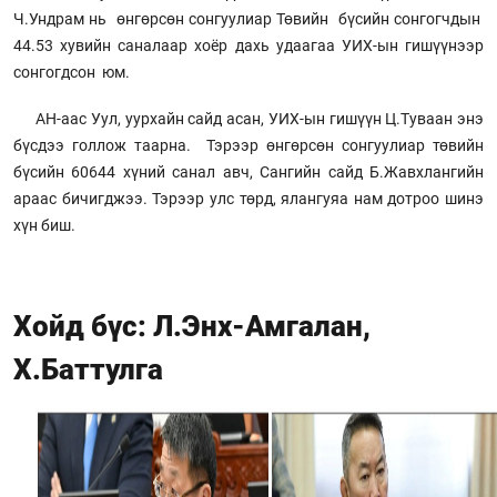
Ч.Ундрам нь өнгөрсөн сонгуулиар Төвийн бүсийн сонгогчдын
44.53 хувийн саналаар хоёр дахь удаагаа УИХ-ын гишүүнээр
сонгогдсон юм.
АН-аас Уул, уурхайн сайд асан, УИХ-ын гишүүн Ц.Туваан энэ
бүсдээ голлож таарна. Тэрээр өнгөрсөн сонгуулиар төвийн
бүсийн 60644 хүний санал авч, Сангийн сайд Б.Жавхлангийн
араас бичигджээ. Тэрээр улс төрд, ялангуяа нам дотроо шинэ
хүн биш.
Хойд бүс: Л.Энх-Амгалан,
Х.Баттулга