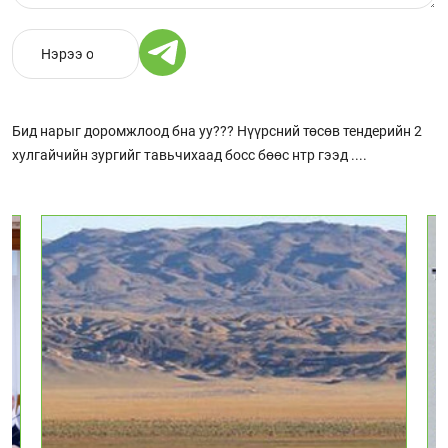
Бид нарыг доромжлоод бна уу??? Нүүрсний төсөв тендерийн 2
хулгайчийн зургийг тавьчихаад босс бөөс нтр гээд ....