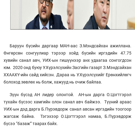
Баруун бүсийн даргаар МАН-аас З.Мэндсайхан ажиллана.
Өнгөрсөн сонгуулиар тэрээр хойд бүсийн иргэдийн 47.75
хувийн санал авч, УИХ-ын гишүүнээр анх удаагаа сонгогдсон
юм. 2020 онд буюу У.Хүрэлсүхийн Засгийн газарт З.Мэндсайхан
ХХААХҮ-ийн сайд хийсэн. Дараа нь У.Хүрэлсүхийг Ерөнхийлөгч
болоход зөвлөх нь болж, хажууд нь очиж байлаа.
Зүүн бүсэд АН лидер олонтой. АН-ын дарга О.Цогтгэрэл
тухайн бүсээс хамгийн олон санал авч байжээ. Түүний араас
УИХ-ын дэд дарга Б.Пүрэвдорж санал авсан иргэдийн тоогоор
жагсаж байна. Тэгэхээр О.Цогтгэрэл намаа, Б.Пүрэвдорж
бүсээ “базаж” таарах байх.