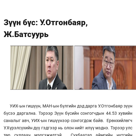
Зүүн бүс: У.Отгонбаяр,
Ж.Батсуурь
УИХ-ын гишүүн, МАН-ын бүлгийн дэд дарга У.Отгонбаяр зүүн
бүсээ даргална. Тэрээр Зүүн бүсийн сонгогчдын 44.53 хувийн
саналыг авч, УИХ-ын гишүүнээр сонгогдож байв. Ерөнхийлөгч
У.Хүрэлсүхийн дүү гэдгээр нь олон нийт илүү мэднэ. Тэрээр улс
төр судлаач мэргэжилтэй. Сүхбаатар аймгийн нутгийн