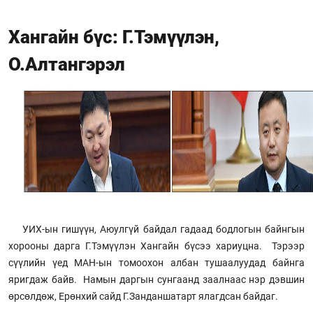
Хангайн бүс: Г.Тэмүүлэн,
О.Алтангэрэл
УИХ-ын гишүүн, Аюулгүй байдал гадаад бодлогын байнгын
хорооны дарга Г.Тэмүүлэн Хангайн бүсээ хариуцна. Тэрээр
сүүлийн үед МАН-ын томоохон албан тушаалуудад байнга
яригдаж байв. Намын даргын сунгаанд заалнаас нэр дэвшин
өрсөлдөж, Ерөнхий сайд Г.Занданшатарт ялагдсан байдаг.