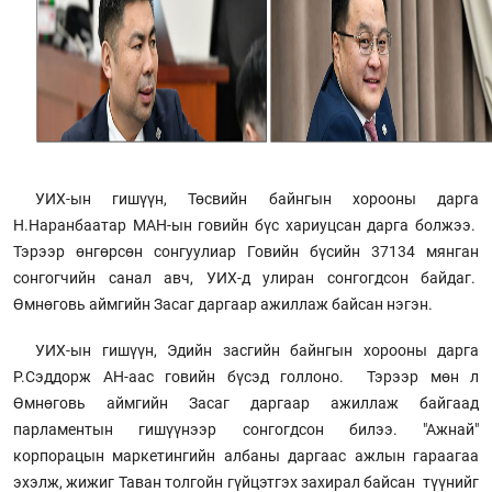
УИХ-ын гишүүн, Төсвийн байнгын хорооны дарга
Н.Наранбаатар МАН-ын говийн бүс хариуцсан дарга болжээ.
Тэрээр өнгөрсөн сонгуулиар Говийн бүсийн 37134 мянган
сонгогчийн санал авч, УИХ-д улиран сонгогдсон байдаг.
Өмнөговь аймгийн Засаг даргаар ажиллаж байсан нэгэн.
УИХ-ын гишүүн, Эдийн засгийн байнгын хорооны дарга
Р.Сэддорж АН-аас говийн бүсэд голлоно. Тэрээр мөн л
Өмнөговь аймгийн Засаг даргаар ажиллаж байгаад
парламентын гишүүнээр сонгогдсон билээ. "Ажнай"
корпорацын маркетингийн албаны даргаас ажлын гараагаа
эхэлж, жижиг Таван толгойн гүйцэтгэх захирал байсан түүнийг