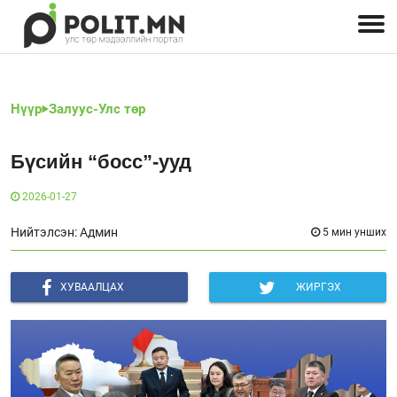
Улстөрчид: хэн, юу хэлэв
Дэлхийн улс төр
Чөлөөт хэвлэл
Залуус-Улс төр
Геополитик
Нийгэм
Нүүр
Залуус-Улс төр
Бүсийн “босс”-ууд
2026-01-27
Нийтэлсэн: Админ
5 мин унших
ХУВААЛЦАХ
ЖИРГЭХ