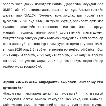
орлого хоёр дахин нэмэгдэж байна. Дараагийн асуудал бол
ЭМДС-гийн үйл ажиллагааны шалгалтын дүн. Ажлын хэсгийн
шалгалтаар ЭМДС-г "Эмчлэх, эрүүлжүүлэх цаг ирсэн" гэж
дүгнэсэн. 2020 онд ЭМД-ын тухай хуульд өөрчлөлт орж, нэг
худалдан авагчийн тогтолцоонд шилжсэн. Энэ нь эрүүл
мэндийн тусламж үйлчилгээний хүртээмжийг нэмэгдүүлж,
гүйцэтгэлээр санхүүжүүлэх боломж бүрдүүлсэн. Гэвч өр төлбөр
дааж давшгүй түвшинд хүрч, дампуурлын ирмэгт тулсан. ЭМД-
ын сан 2020 онд 2.6 тэрбум төгрөгийн өр төлбөртэй байсан бол
2021 онд 264 тэрбум, 2023 онд 218 тэрбум, 2024 онд 316 тэрбум
төгрөгийн өр үүссэн. Харин 2025 онд 280 тэрбум төгрөгийн өр
төлбөр үүсэх тооцоо бий.
-Өрийн хэмжээ өсөж алдагдалтай ажиллаж байгааг юу гэж
дүгнэсэн бэ?
-Нэгдүгээрт, хязгаарлагдмал эх үүсвэртэй ч хязгааргүй
санхүүжилт олгож байсан гажуудал энэ санд бий болжээ.
Хоёрдугаарт, ЭМД-ын Үндэсний зөвлөл чиг үүргээ хэрэгжүүлж,