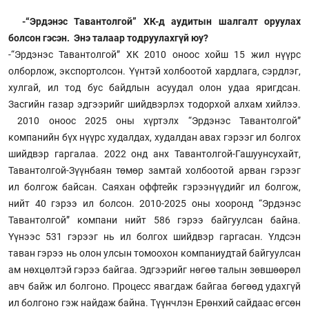
-“Эрдэнэс Тавантолгой” ХК-д аудитын шалгалт оруулах
болсон гэсэн. Энэ талаар тодруулахгүй юу?
-“Эрдэнэс Тавантолгой” ХК 2010 оноос хойш 15 жил нүүрс
олборлож, экспортолсон. Үүнтэй холбоотой хардлага, сэрдлэг,
хулгай, ил тод бус байдлын асуудал олон удаа яригдсан.
Засгийн газар эдгээрийг шийдвэрлэх тодорхой алхам хийлээ.
2010 оноос 2025 оны хүртэлх “Эрдэнэс Тавантолгой”
компанийн бүх нүүрс худалдах, худалдан авах гэрээг ил болгох
шийдвэр гаргалаа. 2022 онд анх Тавантолгой-Гашуунсухайт,
Тавантолгой-Зүүнбаян төмөр замтай холбоотой арван гэрээг
ил болгож байсан. Саяхан оффтейк гэрээнүүдийг ил болгож,
нийт 40 гэрээ ил болсон. 2010-2025 оны хооронд “Эрдэнэс
Тавантолгой” компани нийт 586 гэрээ байгуулсан байна.
Үүнээс 531 гэрээг нь ил болгох шийдвэр гаргасан. Үлдсэн
таван гэрээ нь олон улсын томоохон компаниудтай байгуулсан
ам нөхцөлтэй гэрээ байгаа. Эдгээрийг нөгөө талын зөвшөөрөл
авч байж ил болгоно. Процесс явагдаж байгаа бөгөөд удахгүй
ил болгоно гэж найдаж байна. Түүнчлэн Ерөнхий сайдаас өгсөн