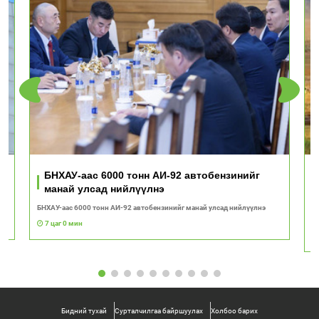
ь
БНХАУ-аас 6000 тонн АИ-92 автобензинийг
манай улсад нийлүүлнэ
БНХАУ-аас 6000 тонн АИ-92 автобензинийг манай улсад нийлүүлнэ
"Т
с
7 цаг 0 мин
Бидний тухай
Сурталчилгаа байршуулах
Холбоо барих