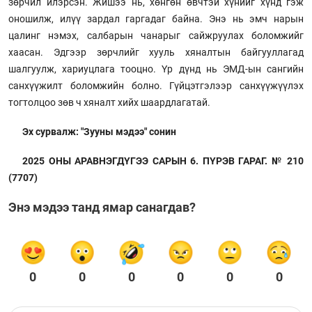
зөрчил илэрсэн. Жишээ нь, хөнгөн өвчтэй хүнийг хүнд гэж
оношилж, илүү зардал гаргадаг байна. Энэ нь эмч нарын
цалинг нэмэх, салбарын чанарыг сайжруулах боломжийг
хаасан. Эдгээр зөрчлийг хууль хяналтын байгууллагад
шалгуулж, хариуцлага тооцно. Үр дүнд нь ЭМД-ын сангийн
санхүүжилт боломжийн болно. Гүйцэтгэлээр санхүүжүүлэх
тогтолцоо зөв ч хяналт хийх шаардлагатай.
Эх сурвалж: "Зууны мэдээ" сонин
2025 ОНЫ АРАВНЭГДҮГЭЭ САРЫН 6. ПҮРЭВ ГАРАГ. № 210
(7707)
Энэ мэдээ танд ямар санагдав?
0
0
0
0
0
0