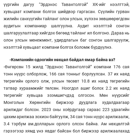
үүргийн дагуу “Эрдэнэс Тавантолгой” ХК-ийг нээлттэй,
хувьцаат компани болгох шийдвэр гаргасан. Сүүлийн гурван
жилийн санхүүгийн тайланг олон улсын, хүлээн зөвшөөрөгдсөн
аудитын компаниар шалгуулна. Аудит нээлттэй сонгон
шалгаруулалтаар хийгдэх бөгөөд тайланг ил болгоно. Дараа нь
олон улсын менежмент, удирдлагын баг сонгон шалгаруулж,
нээлттэй хувьцаат компани болгох боломж бүрдүүлнэ.
-Компанийн одоогийн нөхцөл байдал ямар байна вэ?
-Өнгөрсөн 15 жилд “Эрдэнэс Тавантолгой” компани 176 сая
тонн нүүрс олборлож, 166 сая тонныг борлуулсан. 37 их наяд
төгрөгийн орлого олж, улсын төсөвт 10.8 их наяд төгрөгийн
татвар хураамжийг төлсөн. Ноогдол ашиг болох 2.2 их наяд
төгрөгийг хувьцаа эзэмшигчдэд олгосон. Мөн нүүрсийг
Монголын Хөрөнгийн биржээр дуудлага худалдаагаар
арилждаг болсон. 2023 оны хоёрдугаар сараас 223 удаагийн
цахим арилжаа зохион байгуулж, 34 сая тонн нүүрс арилжаалж,
3.4 тэрбум ам.долларын орлого олсон байна. Ам нөхцөлтэй
гэрээгээр хямд үнэ явдаг байсан бол биржээр арилжаалахад