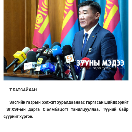
Т.БАТСАЙХАН
Засгийн газрын ээлжит хуралдаанаас гаргасан шийдвэрийг
ЗГХЭГ-ын дарга С.Бямбацогт танилцууллаа. Түүний байр
суурийг хүргэе.