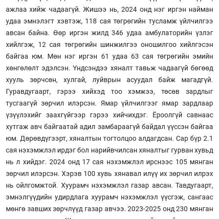
ажлаа хийж чадаагүй. Жишээ нь, 2024 онд нэг иргэн найман
удаа эмнэлэгт хэвтэж, 118 сая төгрөгийн тусламж үйлчилгээ
авсан байна. Өөр иргэн жилд 346 удаа амбулаторийн үзлэг
хийлгэж, 12 сая төгрөгийн шинжилгээ оношилгоо хийлгэсэн
байгаа юм. Мөн нэг иргэн 61 удаа 63 сая төгрөгийн эмийн
хөнгөлөлт эдэлсэн. Үндсэндээ хяналт тавьж чадаагүй бөгөөд
хууль зөрчсөн, хулгай, луйврын асуудал байж магадгүй.
Гуравдугаарт, гэрээ хийхэд тоо хэмжээ, төсөв зардлыг
тусгаагүй зөрчил илэрсэн. Ямар үйлчилгээг ямар зардлаар
үзүүлэхийг заахгүйгээр гэрээ хийчихдэг. Ёроолгүй савнаас
хутгаж авч байгаатай адил замбараагүй байдал үүссэн байгаа
юм. Дөрөвдүгээрт, хяналтын тогтолцоо алдагдсан. Сар бүр 2.1
сая нэхэмжлэл ирдэг бол нарийвчилсан хяналтыг гурван хувьд
нь л хийдэг. 2024 онд 17 сая нэхэмжлэл ирснээс 105 мянган
зөрчил илэрсэн. Хэрэв 100 хувь хянавал илүү их зөрчил илрэх
нь ойлгомжтой. Хуурамч нэхэмжлэл газар авсан. Тавдугаарт,
эмнэлгүүдийн удирдлага хуурамч нэхэмжлэл үүсгэж, сангаас
мөнгө завших зөрчлүүд газар авчээ. 2023-2025 онд 230 мянган