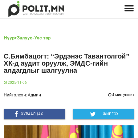
Улстөрчид: хэн, юу хэлэв
Дэлхийн улс төр
Чөлөөт хэвлэл
Залуус-Улс төр
Геополитик
Нийгэм
Нүүр
Залуус-Улс төр
С.Бямбацогт: “Эрдэнэс Тавантолгой”
ХК-д аудит оруулж, ЭМДС-гийн
алдагдлыг шалгуулна
2025-11-06
Нийтэлсэн: Админ
4 мин унших
ХУВААЛЦАХ
ЖИРГЭХ