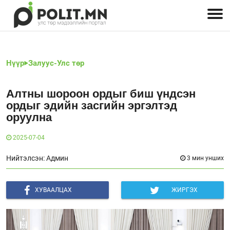
Улстөрчид: хэн, юу хэлэв
Дэлхийн улс төр
Чөлөөт хэвлэл
Залуус-Улс төр
Геополитик
Нийгэм
Нүүр
Залуус-Улс төр
Алтны шороон ордыг биш үндсэн
ордыг эдийн засгийн эргэлтэд
оруулна
2025-07-04
Нийтэлсэн: Админ
3 мин унших
ХУВААЛЦАХ
ЖИРГЭХ