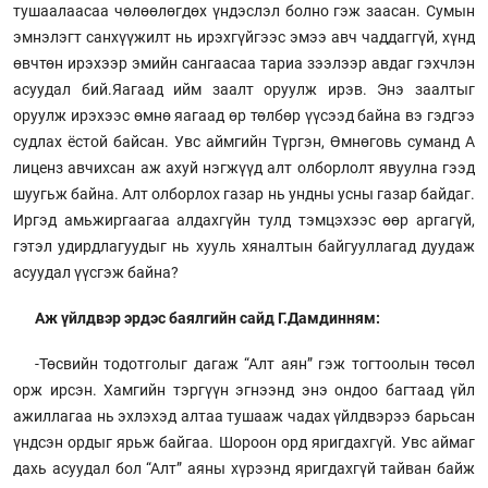
тушаалаасаа чөлөөлөгдөх үндэслэл болно гэж заасан. Сумын
эмнэлэгт санхүүжилт нь ирэхгүйгээс эмээ авч чаддаггүй, хүнд
өвчтөн ирэхээр эмийн сангаасаа тариа зээлээр авдаг гэхчлэн
асуудал бий.Яагаад ийм заалт оруулж ирэв. Энэ заалтыг
оруулж ирэхээс өмнө яагаад өр төлбөр үүсээд байна вэ гэдгээ
судлах ёстой байсан. Увс аймгийн Түргэн, Өмнөговь суманд А
лиценз авчихсан аж ахуй нэгжүүд алт олборлолт явуулна гээд
шуугьж байна. Алт олборлох газар нь ундны усны газар байдаг.
Иргэд амьжиргаагаа алдахгүйн тулд тэмцэхээс өөр аргагүй,
гэтэл удирдлагуудыг нь хууль хяналтын байгууллагад дуудаж
асуудал үүсгэж байна?
Аж үйлдвэр эрдэс баялгийн сайд Г.Дамдинням:
-Төсвийн тодотголыг дагаж “Алт аян” гэж тогтоолын төсөл
орж ирсэн. Хамгийн тэргүүн эгнээнд энэ ондоо багтаад үйл
ажиллагаа нь эхлэхэд алтаа тушааж чадах үйлдвэрээ барьсан
үндсэн ордыг ярьж байгаа. Шороон орд яригдахгүй. Увс аймаг
дахь асуудал бол “Алт” аяны хүрээнд яригдахгүй тайван байж