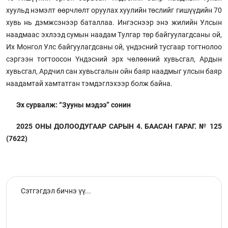
хуульд нэмэлт өөрчлөлт оруулах хуулийн төслийг гишүүдийн 70
хувь нь дэмжсэнээр баталлаа. Ингэснээр энэ жилийн Улсын
наадмаас эхлээд сумын наадам Тулгар төр байгуулагдсаны ой,
Их Монгол Улс байгуулагдсаны ой, үндэсний тусгаар тогтнолоо
сэргээн тогтоосон Үндэсний эрх чөлөөний хувьсгал, Ардын
хувьсгал, Ардчил сан хувьсгалын ойн баяр наадмыг улсын баяр
наадамтай хамтатган тэмдэглэхээр болж байна.
Эх сурвалж: “Зууны мэдээ” сонин
2025 ОНЫ ДОЛООДУГААР САРЫН 4. БААСАН ГАРАГ. № 125
(7622)