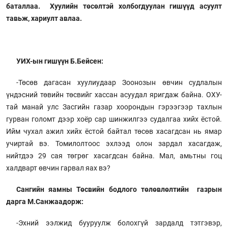
баталлаа. Хуулийн төсөлтэй холбогдуулан гишүүд асуулт
тавьж, хариулт авлаа.
УИХ-ын гишүүн Б.Бейсен:
-Төсөв дагасан хуулиудаар Зоонозын өвчин судлалын
үндэсний төвийн төсвийг хассан асуудал яригдаж байна. ОХУ-
тай манай улс Засгийн газар хоорондын гэрээгээр тахлын
гурван голомт дээр хоёр сар шинжилгээ судалгаа хийх ёстой.
Ийм чухал ажил хийх ёстой байтал төсөв хасагдсан нь ямар
учиртай вэ. Томилолтоос эхлээд олон зардал хасагдаж,
нийтдээ 29 сая төгрөг хасагдсан байна. Мал, амьтны гоц
халдварт өвчин гарвал яах вэ?
Сангийн яамны Төсвийн бодлого төлөвлөлтийн газрын
дарга М.Санжаадорж:
-Эхний ээлжид бууруулж болохгүй зардалд тэтгэвэр,