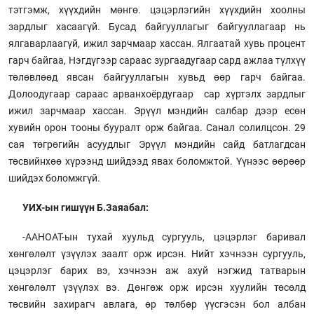
тэтгэмж, хүүхдийн мөнгө. цэцэрлэгийн хүүхдийн хоолны
зардлыг хасаагүй. Бусад байгууллагыг байгууллагаар нь
ялгаварлаагүй, ижил зарчмаар хассан. Ялгаатай хувь процент
гарч байгаа, Нэгдүгээр сараас зургаадугаар сард ажлаа түлхүү
төлөвлөөд явсан байгууллагын хувьд өөр гарч байгаа.
Долоодугаар сараас арванхоёрдугаар сар хүртэлх зардлыг
ижил зарчмаар хассан. Эрүүл мэндийн салбар дээр есөн
хувийн орон тооны бууралт орж байгаа. Санал солилцсон. 29
сая төгрөгийн асуудлыг Эрүүл мэндийн сайд батлагдсан
төсвийнхөө хүрээнд шийдээд явах боломжтой. Үүнээс өөрөөр
шийдэх боломжгүй.
УИХ-ын гишүүн Б.Заяабал:
-ААНОАТ-ын тухай хуульд сургууль, цэцэрлэг баривал
хөнгөлөлт үзүүлэх заалт орж ирсэн. Нийт хэчнээн сургууль,
цэцэрлэг барих вэ, хэчнээн аж ахуй нэгжид татварын
хөнгөлөлт үзүүлэх вэ. Дөнгөж орж ирсэн хуулийн төсөлд
төсвийн захирагч авлага, өр төлбөр үүсгэсэн бол албан