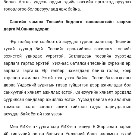
болно. Алтны үндсэн ордыг эдийн засгийн эргэлтэд оруулах
төлөвлөгөө боловсруулаад явж байна.
Сангийн яамны Төсвийн бодлого төлөвлөлтийн газрын
дарга М.Санжаадорж:
-Өр төлбөртэй холбоотой асуудал гурван заалтаар Төсвийн
тухай хуульд бий. Төсвийг ерөнхийлөн захирагч төсвийг
зохистой удирдах үүрэгтэй. Батлагдсан төсвийн хүрээнд
зарлага гаргах эрхтэй. УИХ-аас баталсан төсвийн хүрээнд өр,
зарлага гаргана. Өр төлбөр нэмэгдээд байна гэлээ, хоёр
төрлөөр ажиллах ёстой гэж үзэж байна. Төсөв батлагдсаны
дараа Үндэсний аудитын газар гүйцэтгэл дээр ажилладаг бол
санхүүгийн хяналт ажиллах ёстой. Санхүүгийн хяналт эрсдэлд
суурилсан байдлаар ажиллах ёстой. Үүсээд байгаа өр авлигын
хэмжээг зааж зөвлөх ажил хийхээс гадна хариуцлагын
асуудал байх ёстой гэж үзсэн.
Мөн УИХ-ын чуулганаар УИХ-ын гишүүн Б.Жаргалан нарын
40 гишүүний өргөн барьсан Үндэсний баяр наадмын тухай