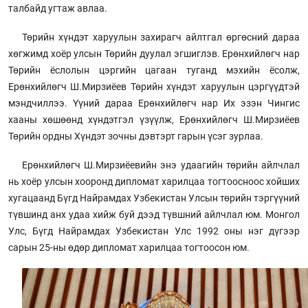
талбайд угтаж авлаа.
Төрийн хүндэт харуулын захирагч айлтгал өргөсний дараа
хөгжимд хоёр улсын Төрийн дуулал эгшиглэв. Ерөнхийлөгч нар
Төрийн ёслолын цэргийн цагаан туганд мэхийн ёсолж,
Ерөнхийлөгч Ш.Мирзиёев Төрийн хүндэт харуулын цэргүүдтэй
мэндчиллээ. Үүний дараа Ерөнхийлөгч нар Их эзэн Чингис
хааны хөшөөнд хүндэтгэл үзүүлж, Ерөнхийлөгч Ш.Мирзиёев
Төрийн ордны Хүндэт зочны дэвтэрт гарын үсэг зурлаа.
Ерөнхийлөгч Ш.Мирзиёевийн энэ удаагийн төрийн айлчлал
нь хоёр улсын хооронд дипломат харилцаа тогтоосноос хойших
хугацаанд Бүгд Найрамдах Узбекистан Улсын төрийн тэргүүний
түвшинд анх удаа хийж буй дээд түвшний айлчлал юм. Монгол
Улс, Бүгд Найрамдах Узбекистан Улс 1992 оны нэг дүгээр
сарын 25-ны өдөр дипломат харилцаа тогтоосон юм.