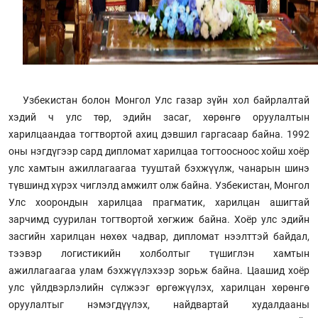
Узбекистан болон Монгол Улс газар зүйн хол байрлалтай
хэдий ч улс төр, эдийн засаг, хөрөнгө оруулалтын
харилцаандаа тогтвортой ахиц дэвшил гаргасаар байна. 1992
оны нэгдүгээр сард дипломат харилцаа тогтоосноос хойш хоёр
улс хамтын ажиллагаагаа тууштай бэхжүүлж, чанарын шинэ
түвшинд хүрэх чиглэлд амжилт олж байна. Узбекистан, Монгол
Улс хоорондын харилцаа прагматик, харилцан ашигтай
зарчимд суурилан тогтвортой хөгжиж байна. Хоёр улс эдийн
засгийн харилцан нөхөх чадвар, дипломат нээлттэй байдал,
тээвэр логистикийн холболтыг түшиглэн хамтын
ажиллагаагаа улам бэхжүүлэхээр зорьж байна. Цаашид хоёр
улс үйлдвэрлэлийн сүлжээг өргөжүүлэх, харилцан хөрөнгө
оруулалтыг нэмэгдүүлэх, найдвартай худалдааны