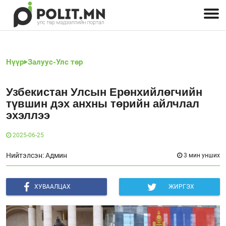
Улстөрчид: хэн, юу хэлэв
Дэлхийн улс төр
Чөлөөт хэвлэл
Залуус-Улс төр
Геополитик
Нийгэм
Нүүр
Залуус-Улс төр
Узбекистан Улсын Ерөнхийлөгчийн
түвшин дэх анхны төрийн айлчлал
эхэллээ
2025-06-25
Нийтэлсэн: Админ
3 мин унших
ХУВААЛЦАХ
ЖИРГЭХ