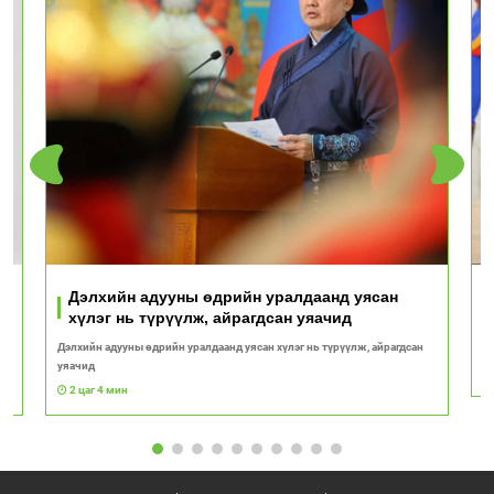
Дэлхийн адууны өдрийн уралдаанд уясан
хүлэг нь түрүүлж, айрагдсан уяачид
Дэлхийн адууны өдрийн уралдаанд уясан хүлэг нь түрүүлж, айрагдсан
М
уяачид
2 цаг 4 мин