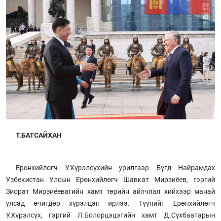
Т.БАТСАЙХАН
Ерөнхийлөгч У.Хүрэлсүхийн урилгаар Бүгд Найрамдах
Узбекистан Улсын Ерөнхийлөгч Шавкат Мирзиёев, гэргий
Зиорат Мирзиёевагийн хамт төрийн айлчлал хийхээр манай
улсад өчигдөр хүрэлцэн ирлээ. Түүнийг Ерөнхийлөгч
У.Хүрэлсүх, гэргий Л.Болорцэцэгийн хамт Д.Сүхбаатарын