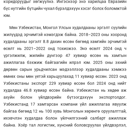
коридоруудыг хөгжүүлнэ. Ингэснээр энэ харилцаа Евразийн
бүс нутгийн бүтцийн чухал бүрэлдэхүүн хэсэг болох боломжтой
юм.
Мөн Узбекистан, Монгол Улсын худалдааны эргэлт сүүлийн
жилүүдэд эрчимтэй нэмэгдэж байна. 2018–2023 оны хооронд
худалдааны эргэлт 8.8 дахин өссөн бөгөөд хамгийн эрчимтэй
өсөлт нь 2021–2022 онд тохиожээ. Энэ өсөлт 2024 онд ч
үргэлжилж, жилийн дүнгээр 47 хувиар өссөн нь хамтын
ажиллагаа бэхжиж байгаагийн илрэл юм. 2025 оны эхний
дөрвөн сарын урьдчилсан мэдээллээр худалдааны хэмжээ
өмнөх оны мөн үетэй харьцуулахад 11 хувиар өссөн. 2023 онд
Узбекистаны экспорт 229 хувиар өссөн бол 2024 онд нийт
худалдаа 46.8 хувиар өссөн байна. Узбекистан нь хөдөө аж
ахуйн болон үйлдвэрийн бүтээгдэхүүн экспортолдог.
Узбекистанд 17 хамтарсан компани үйл ажиллагаа явуулж
байгаа бөгөөд 12 нь 100 хувь Монголын хөрөнгө оруулалттай,
ихэвчлэн худалдаа болон үйлчилгээний салбарт ажиллаж
байна. Хоёр тал логистик, хүнсний боловсруулах үйлдвэрлэл,