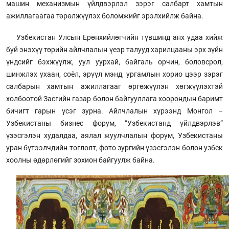
машин механизмын үйлдвэрлэл зэрэг салбарт хамтын
ажиллагаагаа төрөлжүүлэх боломжийг эрэлхийлж байна.
Узбекистан Улсын Ерөнхийлөгчийн түвшинд анх удаа хийж
буй энэхүү төрийн айлчлалын үеэр талууд харилцааны эрх зүйн
үндсийг бэхжүүлж, уул уурхай, байгаль орчин, боловсрол,
шинжлэх ухаан, соёл, эрүүл мэнд, ургамлын хорио цээр зэрэг
салбарын хамтын ажиллагааг өргөжүүлэн хөгжүүлэхтэй
холбоотой Засгийн газар болон байгууллага хоорондын баримт
бичигт гарын үсэг зурна. Айлчлалын хүрээнд Монгол –
Узбекистаны бизнес форум, “Узбекистанд үйлдвэрлэв”
үзэсгэлэн худалдаа, аялал жуулчлалын форум, Узбекистаны
уран бүтээлчдийн тоглолт, фото зургийн үзэсгэлэн болон узбек
хоолны өдөрлөгийг зохион байгуулж байна.