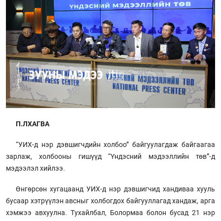
П.ЛХАГВА
“УИХ-д нэр дэвшигчдийн холбоо” байгуулагдаж байгаагаа
зарлаж, холбооны гишүүд “Үндэсний мэдээллийн төв”-д
мэдээлэл хийлээ.
Өнгөрсөн хугацаанд УИХ-д нэр дэвшигчид хандиваа хууль
бусаар хэтрүүлэн авсныг холбогдох байгууллагад хандаж, арга
хэмжээ авхуулна. Тухайлбал, Болормаа болон бусад 21 нэр