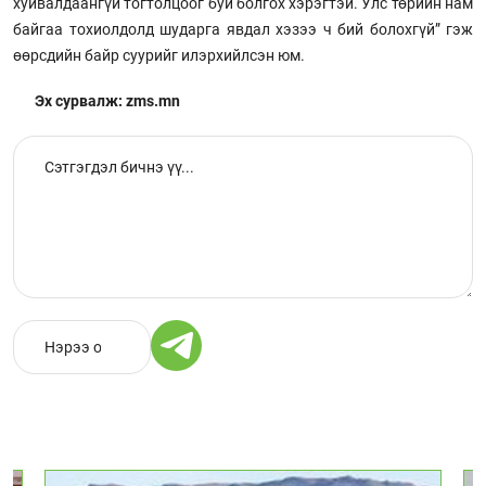
хуйвалдаангүй тогтолцоог буй болгох хэрэгтэй. Улс төрийн нам
байгаа тохиолдолд шударга явдал хэзээ ч бий болохгүй” гэж
өөрсдийн байр суурийг илэрхийлсэн юм.
Эх сурвалж: zms.mn