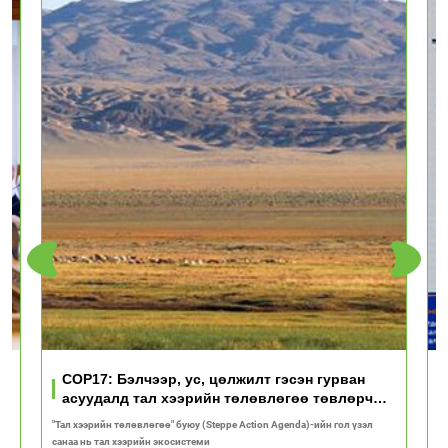
үд
COP17: Бэлчээр, ус, цөлжилт гэсэн гурван
асуудалд тал хээрийн төлөвлөгөө төвлөрч
байна
"Тал хээрийн төлөвлөгөө" буюу (Steppe Action Agenda)-ийн гол үзэл
И
санаа нь тал хээрийн экосистеми
1