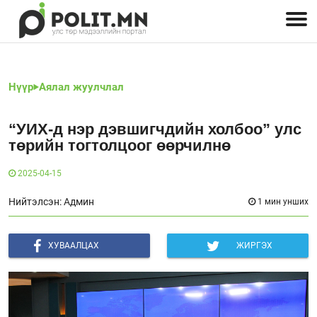
Улстөрчид: хэн, юу хэлэв
Дэлхийн улс төр
Чөлөөт хэвлэл
Залуус-Улс төр
Геополитик
Нийгэм
Нүүр
Аялал жуулчлал
“УИХ-д нэр дэвшигчдийн холбоо” улс
төрийн тогтолцоог өөрчилнө
2025-04-15
Нийтэлсэн: Админ
1 мин унших
ХУВААЛЦАХ
ЖИРГЭХ