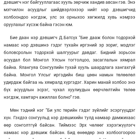
дэвшигч нэг байгууллагаас хууль зөрчиж хандив авсан гэв. Энэ
мэтчилэн асуудлыг шийдвэрлэхээр нийт нэр дэвшигчид
холбоондоо нэгдэж, улс эх орныхоо хөгжилд хувь нэмрээ
оруулахыг хүсэж байна гэсэн юм.
Бие даан нэр дэвшигч Д.Батсүх “Бие дааж болон тодорхой
намаас нэр дэвшинэ гэдэг тухайн иргэний эр зориг, мэдлэг
боловсролын тодорхой шалгуурыг давдаг. Бидний зорьсон
асуудал бол Монгол Улсын тогтолцоо, засаглалын хямрал
байна. Ялангуяа Сонгуулийн тухай хууль шаардлага хангахгүй
байна. Монгол Улсыг иргэдийн биш цөөн намын төлөөлөл
удирдаж байгаа нь хямралд хүргэдэг. Харин манай холбоо энэ
бүх асуудлын эсрэг, чухал хуулиудын өөрчлөлтийн төлөө
нэгдэж, хамтарч ажиллах болно” гэв.
Мөн тэдний нэг “Би улс төрийн гэдэг зүйлийг эсэргүүцдэг
хүн. Гэхдээ сонгуульд нэр дэвшихийн тулд намаар дамжихаас
өөр сонголтгүй байсан. Тиймээс Эрх чөлөөг хэрэгжүүлэгч
намаас нэр дэвшиж байсан. Бид өнөөдөр энэ холбоогоороо