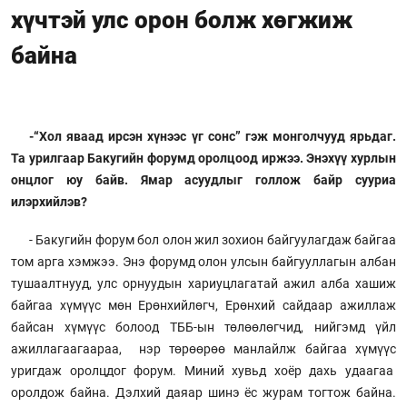
хүчтэй улс орон болж хөгжиж
байна
-“Хол яваад ирсэн хүнээс үг сонс” гэж монголчууд ярьдаг.
Та урилгаар Бакугийн форумд оролцоод иржээ. Энэхүү хурлын
онцлог юу байв. Ямар асуудлыг голлож байр сууриа
илэрхийлэв?
- Бакугийн форум бол олон жил зохион байгуулагдаж байгаа
том арга хэмжээ. Энэ форумд олон улсын байгууллагын албан
тушаалтнууд, улс орнуудын хариуцлагатай ажил алба хашиж
байгаа хүмүүс мөн Ерөнхийлөгч, Ерөнхий сайдаар ажиллаж
байсан хүмүүс болоод ТББ-ын төлөөлөгчид, нийгэмд үйл
ажиллагаагаараа, нэр төрөөрөө манлайлж байгаа хүмүүс
уригдаж оролцдог форум. Миний хувьд хоёр дахь удаагаа
оролдож байна. Дэлхий даяар шинэ ёс журам тогтож байна.