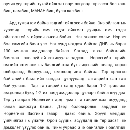
орчин үед төрийн тухай ойлголт өөрчлөгдөөд төр засаг бол хаан
биш, нам биш, МАНАН биш, бүлэглэл биш.
Ард түмэн юм байна гэдгийг ойлгосон байна. Энэ ойлголтын
хүрээнд төрийн өмч гэдэг ойлголт дундын өмч гэдэг
ойлголттой ч ойрхон очсон байна. Нэг жишээ хэлье. Норвег
бол хамгийн баян улс. Нэг хүнд ногдож байгаа ДНБ нь бараг
130 мянган ам.доллар байгаа. Яагаад гэвэл байгалийн
баялгаа зөв зүйтэй зохицуулж чадсан. Норвегийн төрийн
өмчийн компани нь баялгийнхаа бүх лицензийг аваад, өөрөө
олборлоод, борлуулаад, өмчлөөд явж байгаа. Тэр орлогоо
байгалийн баялгийн сандаа цуглуулаад тэтгэврийн сан гэж
байгуулсан. Тэр тэтгэврийн санд одоо бараг 1-2 триллион
ам.доллар буюу 1-2 их наяд ам.доллар цугларч байна шүү дээ.
Тэр утгаараа Норвегийн ард түмэн тэтгэврийнхээ асуудалд
санаа зовохгүй байна. Дээд боловсролын зардлыг нь
Норвегийн Засгийн газар дааж байна. Эрүүл мэндийн
үйлчилгээ нь үнэгүй. Орон сууцны асуудалд нь төр засаг нь
дэмжлэг үзүүлж байна. Тийм учраас энэ байгалийн баялгийн