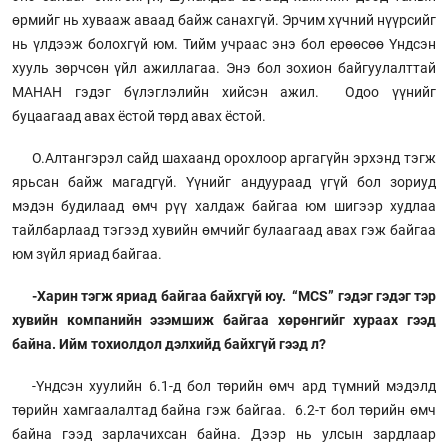
өрмийг нь хувааж аваад байж санахгүй. Эрчим хүчний нүүрсийг
нь үлдээж болохгүй юм. Тийм учраас энэ бол ерөөсөө Үндсэн
хууль зөрчсөн үйл ажиллагаа. Энэ бол зохион байгуулалттай
МАНАН гэдэг бүлэглэлийн хийсэн ажил. Одоо үүнийг
буцаагаад авах ёстой төрд авах ёстой.
О.Алтангэрэл сайд шахаанд орохлоор аргагүйн эрхэнд тэгж
ярьсан байж магадгүй. Үүнийг андуураад үгүй бол зориуд
мэдэн будилаад өмч рүү халдаж байгаа юм шигээр худлаа
тайлбарлаад тэгээд хувийн өмчийг булаагаад авах гэж байгаа
юм зүйл яриад байгаа.
-Харин тэгж яриад байгаа байхгүй юу. “МCS” гэдэг гэдэг тэр
хувийн компанийн эзэмшиж байгаа хөрөнгийг хураах гээд
байна. Ийм тохиолдол дэлхийд байхгүй гээд л?
-Үндсэн хуулийн 6.1-д бол төрийн өмч ард түмний мэдэлд
төрийн хамгаалалтад байна гэж байгаа. 6.2-т бол төрийн өмч
байна гээд зарлачихсан байна. Дээр нь улсын зардлаар