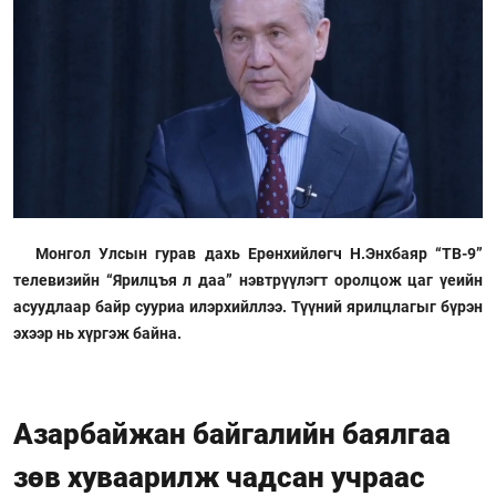
Монгол Улсын гурав дахь Ерөнхийлөгч Н.Энхбаяр “ТВ-9”
телевизийн “Ярилцъя л даа” нэвтрүүлэгт оролцож цаг үеийн
асуудлаар байр сууриа илэрхийллээ. Түүний ярилцлагыг бүрэн
эхээр нь хүргэж байна.
Азарбайжан байгалийн баялгаа
зөв хуваарилж чадсан учраас