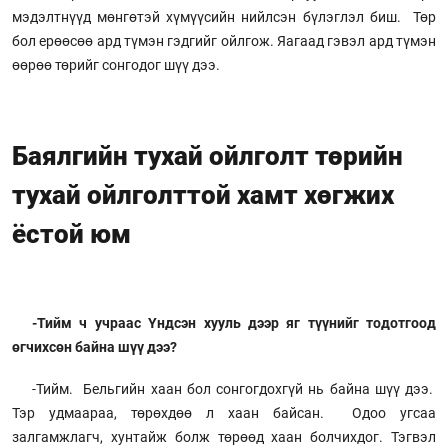
мэдэлтнүүд мөнгөтэй хүмүүсийн нийлсэн бүлэглэл биш. Төр
бол ерөөсөө ард түмэн гэдгийг ойлгож. Яагаад гэвэл ард түмэн
өөрөө төрийг сонгодог шүү дээ.
Баялгийн тухай ойлголт төрийн
тухай ойлголттой хамт хөгжих
ёстой юм
-Тийм ч учраас Үндсэн хууль дээр яг түүнийг тодотгоод
өгчихсөн байна шүү дээ?
-Тийм. Бельгийн хаан бол сонгогдохгүй нь байна шүү дээ.
Тэр удмаараа, төрөхдөө л хаан байсан. Одоо угсаа
залгамжлагч, хунтайж болж төрөөд хаан болчихдог. Тэгвэл