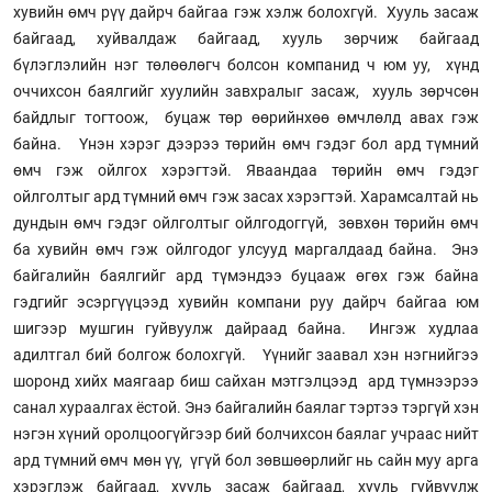
хувийн өмч рүү дайрч байгаа гэж хэлж болохгүй. Хууль засаж
байгаад, хуйвалдаж байгаад, хууль зөрчиж байгаад
бүлэглэлийн нэг төлөөлөгч болсон компанид ч юм уу, хүнд
оччихсон баялгийг хуулийн завхралыг засаж, хууль зөрчсөн
байдлыг тогтоож, буцаж төр өөрийнхөө өмчлөлд авах гэж
байна. Үнэн хэрэг дээрээ төрийн өмч гэдэг бол ард түмний
өмч гэж ойлгох хэрэгтэй. Яваандаа төрийн өмч гэдэг
ойлголтыг ард түмний өмч гэж засах хэрэгтэй. Харамсалтай нь
дундын өмч гэдэг ойлголтыг ойлгодоггүй, зөвхөн төрийн өмч
ба хувийн өмч гэж ойлгодог улсууд маргалдаад байна. Энэ
байгалийн баялгийг ард түмэндээ буцааж өгөх гэж байна
гэдгийг эсэргүүцээд хувийн компани руу дайрч байгаа юм
шигээр мушгин гуйвуулж дайраад байна. Ингэж худлаа
адилтгал бий болгож болохгүй. Үүнийг заавал хэн нэгнийгээ
шоронд хийх маягаар биш сайхан мэтгэлцээд ард түмнээрээ
санал хураалгах ёстой. Энэ байгалийн баялаг тэртээ тэргүй хэн
нэгэн хүний оролцоогүйгээр бий болчихсон баялаг учраас нийт
ард түмний өмч мөн үү, үгүй бол зөвшөөрлийг нь сайн муу арга
хэрэглэж байгаад, хууль засаж байгаад, хууль гуйвуулж