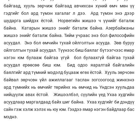
байгаад, хууль зөрчиж байгаад авчихсан хүний өмч мөн үү
гэдгийг бол ард түмэн хагалаг л дээ. Ард түмэн энэ дээр
шударга шийдэх ёстой. Норвегийн жишээ ч үүнийг баталж
байна. Катарын жишээ энийг баталж байна. Азербайжаны
жишээ энийг баталж байна. Тийм учраас энэ бол философийн
асуудал. Энэ бол өмчийн тухай ойлголтын асууда. Зөв буруу
ойлголтын тухай асуудал. Түүнээс биш баялаг бүтээгчээс ямар
нэгэн юм булааж байгаа үгүй бол булаахгүй байгаа тухай
асуудал ерөөсөө биш юм. Бид одоо яаралтай байгалийн
баялгийг ард түмний мэдэлд буцааж өгөх ёстой. Хууль зөрчсөн
байвал зөрчсөн үйл ажиллагааг таслан зогсоогоод жинхэнэ
ард түмнийх нь өмчийг төрийнх нь өмчид нь Үндсэн хуульдаа
нийцүүлж авах ёстой. Жишээлбэл, сүүлийн үед Ухаа худгийн
асуудлаар маргалдаад байх шиг байна. Ухаа худгийг би дэндүү
сайн гэж хэлж хэлэх нь юу юм. Гэхдээ ямар нэгэн байдлаар бас
мэднэ.