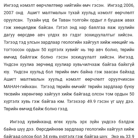
Ингээд нэмэлт өөрчлөлтөөр нийтийн өмч гэсэн. Ингээд 2006,
2007 онд Ашигт малтмалын тухай хуульд нэмэлт өөрчлөлт
оруулсан. Тухайн үед би Таван толгойн ордыг л буцааж авах
гэж хөөцөлдөж байсан. Гэтэл энд нар баялгаа яаж хуулийн
дагуу өөрсдөө авч үлдэх вэ гэдэг зохицуулалтыг хийсэн.
Тэгээд тэд улсын зардлаар геологийн хайгуул хийж нөөцийг нь
тогтоосон ордын 50 хүртэлх хувийг нь төр авч болно, төрийн
өмчид байлгаж болно гэсэн зохицуулалт хийсэн. Ингээд.
Үндсэн хуулиа зөрчөөд хуулиар хувьчилчхаж байгаа байхгүй
юу. Үндсэн хуульд бол төрийн өмч байна гэж заасан байхад
Ашигт малтмалын хуульд нэмэлт өөрчлөлт оруулчихсан
МАНАН-гийнхан. Тэгээд төрийн өмчийг төрийн зардлаар буюу
төсвийн хөрөнгөөр хайгуул хийж байгаад олсон том ордын 50
хүртэлх хувь гэж байгаа юм. Тэгэхээр 49.9 гэсэн үг шүү дээ.
Төрийн өмчид байж болно гээд.
Ингээд хувийнханд өгөх хууль эрх зүйн үндсээ бэлдэж
байна шүү дээ. Өөрсдийнхөө зардлаар геологийн хайгуул хийж
байгаад олсон бол 34 хувь хүртэлх гэж байгаа шүү. Энэ нь 33.9