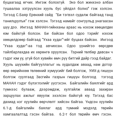
буцаагаад өгчих. Ингэж болохгүй. Энэ бол жинхэнэ албан
тушаалаа хэтрүүлсэн хууль бус үйлдэл болно” гэж хэлсэн.
Тэгээд С.Баяр Ерөнхий сайд “Би тэгвэл судалж байгаад танд
танилцуулъя” гэж хэлсэн. Тэгээд намайг сонгуульд унагаасан
шүү дээ. Ингээд МАНАН-гийнханы араас нь нэхэж хөөцөлдөх
юм байхгүй болсон. Би байсан бол одоо тэрийг нэхэж
хөөцөлдсөөр байгаад “Ухаа худаг”-ийг буцаах байсан. Ингээд
“Ухаа худаг”-аа тэд авчихсан. Одоо үүнийгээ өөрсдөө
тайлбарлахдаа их хөрөнгө оруулсан. Тэрний төлбөр давсан ч
гэдэг юм уу, үгүй бол хувийн өмч рүү битгий дайр гээд байдаг.
Хууль шүүхийн байгууллагыг нь худалдаж аваад, нам дотор
өөр өөрийнхөө төлөөний хүмүүсийг бий болгож, УИХ-д гишүүн
болгож суулгаад Засгийн газрын гишүүн болгоод тэгээд
МАНАН гэдэг бүлэглэлийг үүсгэсэн. Байгалийн баялгийг ард
түмнээс булааж, дээрэмдэж, хулгайлж аваад захиран
зарцуулах ажлыг явуулж эхэлсэн байхгүй юу. Тэгээд бас
дахиад нэг хуулийн өөрчлөлт хийсэн байгаа. Үндсэн хуулийн
6.1-д байгалийн баялаг ард түмний мэдэлд төрийн
хамгаалалтад гэсэн байгаа. 6.2-т бол төрийн өмч гэсэн.