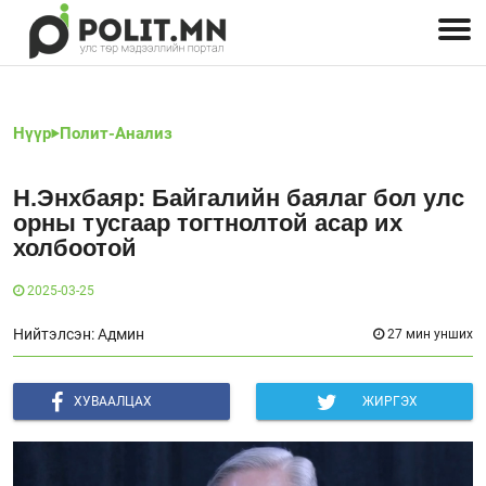
Улстөрчид: хэн, юу хэлэв
Дэлхийн улс төр
Чөлөөт хэвлэл
Залуус-Улс төр
Геополитик
Нийгэм
Нүүр
Полит-Анализ
Н.Энхбаяр: Байгалийн баялаг бол улс
орны тусгаар тогтнолтой асар их
холбоотой
2025-03-25
Нийтэлсэн: Админ
27 мин унших
ХУВААЛЦАХ
ЖИРГЭХ