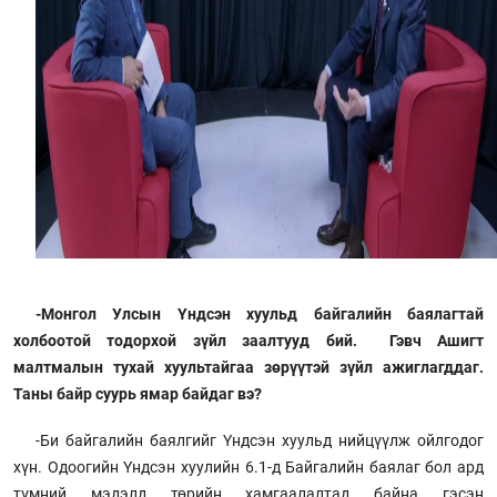
-Монгол Улсын Үндсэн хуульд байгалийн баялагтай
холбоотой тодорхой зүйл заалтууд бий. Гэвч Ашигт
малтмалын тухай хуультайгаа зөрүүтэй зүйл ажиглагддаг.
Таны байр суурь ямар байдаг вэ?
-Би байгалийн баялгийг Үндсэн хуульд нийцүүлж ойлгодог
хүн. Одоогийн Үндсэн хуулийн 6.1-д Байгалийн баялаг бол ард
түмний мэдэлд төрийн хамгаалалтад байна гэсэн