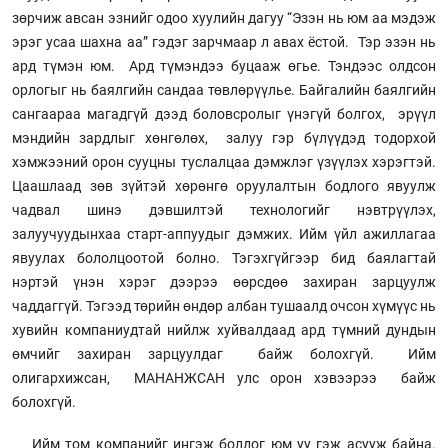
зөрчиж авсан эзнийг одоо хуулийн дагуу “Эзэн нь юм аа мэдэж
эрэг усаа шахна аа” гэдэг зарчмаар л авах ёстой. Тэр эзэн нь
ард түмэн юм. Ард түмэндээ буцааж өгье. Тэндээс олдсон
орлогыг нь баялгийн сандаа төвлөрүүлье. Байгалийн баялгийн
сангаараа магадгүй дээд боловсролыг үнэгүй болгох, эрүүл
мэндийн зардлыг хөнгөлөх, залуу гэр бүлүүдэд тодорхой
хэмжээний орон сууцны туслалцаа дэмжлэг үзүүлэх хэрэгтэй.
Цаашлаад зөв зүйтэй хөрөнгө оруулалтын бодлого явуулж
чадвал шинэ дэвшилтэй технологийг нэвтрүүлэх,
залуучуудынхаа старт-аппуудыг дэмжих. Ийм үйл ажиллагаа
явуулах бололцоотой болно. Тэгэхгүйгээр бид баялагтай
нэртэй үнэн хэрэг дээрээ өөрсдөө захиран зарцуулж
чаддаггүй. Тэгээд төрийн өндөр албан тушаалд очсон хүмүүс нь
хувийн компаниудтай нийлж хуйвалдаад ард түмний дундын
өмчийг захиран зарцуулдаг байж болохгүй. Ийм
олигархижсан, МАНАНЖСАН улс орон хэвээрээ байж
болохгүй.
Ийм том компанийг ингэж болдог юм уу гэж асууж байна.