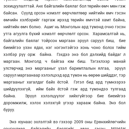
зохицуулалттай. Анх байгалийн баялаг бол төрийн өмч мөн гэж
байсан. Сүүлд орсон нэмэлт өөрчлөлтөөр нийтийн өмч гэсэн
өмчийн хэлбэрийг гаргаж ирээд төрийн өмчтэй хамт байна,
нийтийн өмч болно. Ашиг нь Монголын ард түмэнд очно гэсэн
утга агуулга бүхий нэмэлт өөрчлөлт орсон. Харамсалтай нь,
байгалийн баялаг тойрсон маргаан эрүүл саруул биш, бие
биеийгээ үзэн ядах, нэг нэгэнтэйгээ хонь чоно болох тийм
хэлбэр рүү орж байна. Гэхдээ энэ бол дэлхийд байдаг л
маргаан. Монголд ч байгаа юм биш. Тэгэхлээр манай
улстөрчид энэ маргааныг үзэл баримтлалын ялгаа, эрүүл
саруул маргаанаар хэлэлцээд ард түмэн нь өөрөө шийддэг, тэр
маргааныг хагалдаг байх ёстой. Гэтэл бид ард түмнээрээ
шийдүүлэхгүй, ийм байх ёстой гэж ард түмэндээ тулгаад
байна. Эрүүл хэлэлцүүлэг хийхгүйгээр бие биеийгээ
доромжилж, хэлэх хэлэхгүй үгээр харааж байна. Энэ бол
буруу.
Энэ юунаас эхлэлтэй вэ гэхээр 2009 оны Ерөнхийлөгчийн
сонгуулиар байгалийн баялгийг авах гэсэн МАНАН