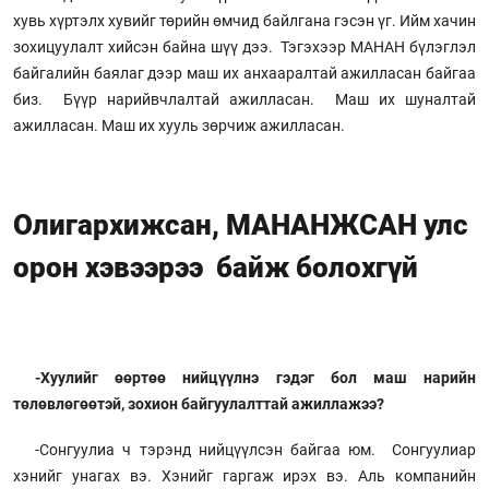
хувь хүртэлх хувийг төрийн өмчид байлгана гэсэн үг. Ийм хачин
зохицуулалт хийсэн байна шүү дээ. Тэгэхээр МАНАН бүлэглэл
байгалийн баялаг дээр маш их анхааралтай ажилласан байгаа
биз. Бүүр нарийвчлалтай ажилласан. Маш их шуналтай
ажилласан. Маш их хууль зөрчиж ажилласан.
Олигархижсан, МАНАНЖСАН улс
орон хэвээрээ байж болохгүй
-Хуулийг өөртөө нийцүүлнэ гэдэг бол маш нарийн
төлөвлөгөөтэй, зохион байгуулалттай ажиллажээ?
-Сонгуулиа ч тэрэнд нийцүүлсэн байгаа юм. Сонгуулиар
хэнийг унагах вэ. Хэнийг гаргаж ирэх вэ. Аль компанийн