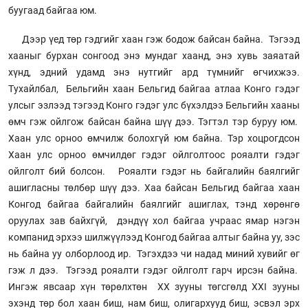
буугаад байгаа юм.
Дээр үед төр гэдгийг хаан гэж бодож байсан байна. Тэгээд
хааныг бурхан сонгоод энэ мундаг хаанд, энэ хувь заяатай
хүнд, эдний удамд энэ нутгийг ард түмнийг өгчихжээ.
Тухайлбал, Бельгийн хаан Бельгид байгаа атлаа Конго гэдэг
улсыг эзлээд тэгээд Конго гэдэг улс бүхэлдээ Бельгийн хааны
өмч гэж ойлгож байсан байна шүү дээ. Тэгтэл тэр буруу юм.
Хаан улс орноо өмчилж болохгүй юм байна. Тэр хоцрогдсон
Хаан улс орноо өмчилдөг гэдэг ойлголтоос рояалти гэдэг
ойлголт бий болсон. Рояалти гэдэг нь байгалийн баялгийг
ашигласны төлбөр шүү дээ. Хаа байсан Бельгид байгаа хаан
Конгод байгаа байгалийн баялгийг ашиглах, тэнд хөрөнгө
оруулах зав байхгүй, дэндүү хол байгаа учраас ямар нэгэн
компанид эрхээ шилжүүлээд Конгод байгаа алтыг байна уу, зэс
нь байна уу олборлоод ир. Тэгэхдээ чи надад миний хувийг өг
гэж л дээ. Тэгээд рояалти гэдэг ойлголт гарч ирсэн байна.
Ингэж явсаар хүн төрөлхтөн ХХ зууны төгсгөлд ХХI зууны
эхэнд төр бол хаан биш, нам биш, олигархууд биш, эсвэл эрх