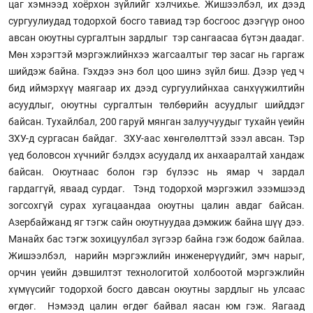
цаг хэмнээд хоёрхон зүйлийг хэлчихье. Жишээлбэл, их дээд
сургуулиудад тодорхой босго тавиад тэр босгоос дээгүүр оноо
авсан оюутны сургалтын зардлыг тэр сангаасаа бүтэн даадаг.
Мөн хэрэгтэй мэргэжлийнхээ жагсаалтыг төр засаг нь гаргаж
шийдэж байна. Гэхдээ энэ бол цоо шинэ зүйл биш. Дээр үед ч
бид иймэрхүү маягаар их дээд сургуулийнхаа санхүүжилтийн
асуудлыг, оюутны сургалтын төлбөрийн асуудлыг шийддэг
байсан. Тухайлбал, 200 гаруй мянган залуучуудыг тухайн үеийн
ЗХУ-д сургасан байдаг. ЗХУ-аас хөнгөлөлттэй зээл авсан. Тэр
үед боловсон хүчнийг бэлдэх асуудалд их анхааралтай хандаж
байсан. Оюутнаас болон гэр бүлээс нь ямар ч зардал
гардаггүй, яваад сурдаг. Тэнд тодорхой мэргэжил эзэмшээд
зогсохгүй сурах хугацаандаа оюутны цалин авдаг байсан.
Азербайжанд яг тэгж сайн оюутнуудаа дэмжиж байна шүү дээ.
Манайх бас тэгж зохицуулбал зүгээр байна гэж бодож байлаа.
Жишээлбэл, нарийн мэргэжлийн инженерүүдийг, эмч нарыг,
орчин үеийн дэвшилтэт технологитой холбоотой мэргэжлийн
хүмүүсийг тодорхой босго давсан оюутны зардлыг нь улсаас
өгдөг. Нэмээд цалин өгдөг байвал яасан юм гэж. Яагаад