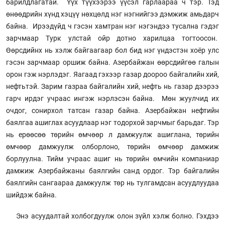
барилдлагатай. Үүх түүхээрээ үүсэл гарлаараа ч тэр. Тэд
өнөөдрийн хүнд хэцүү нөхцөлд нэг нэгнийгээ дэмжиж амьдарч
байна. Ирээдүйд ч гэсэн хамтран нэг нэгэндээ тусална гэдэг
зарчмаар Турк улстай ойр дотно харилцаа тогтоосон.
Өөрсдийнх нь хэлж байгаагаар бол бид нэг үндэстэн хоёр улс
гэсэн зарчмаар оршиж байна. Азербайжан өөрсдийгөө галын
орон гэж нэрлэдэг. Яагаад гэхээр газар доороо байгалийн хий,
нефтьтэй. Зарим газраа байгалийн хий, нефть нь газар дээрээ
гарч ирдэг учраас ингэж нэрлэсэн байна. Мөн жуулчид их
очдог, сонирхол татсан газар байна. Азербайжан нефтийн
баялгаа ашиглах асуудлаар нэг тодорхой зарчмыг барьдаг. Тэр
нь ерөөсөө төрийн өмчөөр л дамжуулж ашиглана, төрийн
өмчөөр дамжуулж олборлоно, төрийн өмчөөр дамжиж
борлуулна. Тийм учраас ашиг нь төрийн өмчийн компаниар
дамжиж Азербайжаны баялгийн санд ордог. Тэр байгалийн
баялгийн сангаараа дамжуулж төр нь тулгамдсан асуудлуудаа
шийдэж байна.
Энэ асуудалтай холбогдуулж олон зүйл хэлж болно. Гэхдээ