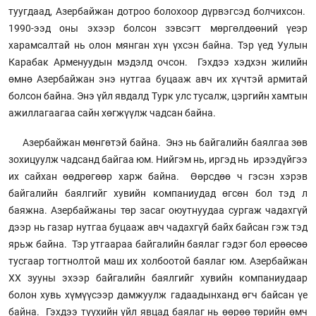
туугдаад, Азербайжан дотроо болохоор дүрвэгсэд болчихсон.
1990-ээд оны эхээр болсон зэвсэгт мөргөлдөөний үеэр
харамсалтай нь олон мянган хүн үхсэн байна. Тэр үед Уулын
Карабак Арменуудын мэдэлд очсон. Гэхдээ хэдхэн жилийн
өмнө Азербайжан энэ нутгаа буцааж авч их хүчтэй армитай
болсон байна. Энэ үйл явдалд Турк улс тусалж, цэргийн хамтын
ажиллагаагаа сайн хөгжүүлж чадсан байна.
Азербайжан мөнгөтэй байна. Энэ нь байгалийн баялгаа зөв
зохицуулж чадсанд байгаа юм. Нийгэм нь, иргэд нь ирээдүйгээ
их сайхан өөдрөгөөр харж байна. Өөрсдөө ч гэсэн хэрэв
байгалийн баялгийг хувийн компаниудад өгсөн бол тэд л
баяжна. Азербайжаны төр засаг оюутнуудаа сургаж чадахгүй
дээр нь газар нутгаа буцааж авч чадахгүй байх байсан гэж тэд
ярьж байна. Тэр утгаараа байгалийн баялаг гэдэг бол ерөөсөө
тусгаар тогтнолтой маш их холбоотой баялаг юм. Азербайжан
ХХ зууны эхээр байгалийн баялгийг хувийн компаниудаар
болон хувь хүмүүсээр дамжуулж гадаадынханд өгч байсан үе
байна. Гэхдээ түүхийн үйл явцад баялаг нь өөрөө төрийн өмч