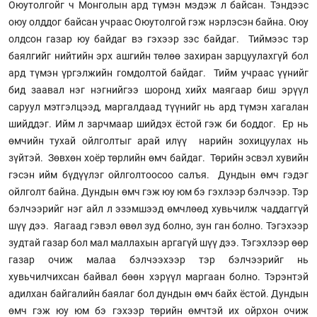
Оюутолгойг ч Монголын ард түмэн мэдэж л байсан. Тэндээс
оюу олддог байсан учраас Оюутолгой гэж нэрлэсэн байна. Оюу
олдсон газар юу байдаг вэ гэхээр зэс байдаг. Тиймээс тэр
баялгийг нийтийн эрх ашгийн төлөө захиран зарцуулахгүй бол
ард түмэн үргэлжийн гомдолтой байдаг. Тийм учраас үүнийг
бид заавал нэг нэгнийгээ шоронд хийх маягаар биш эрүүл
саруул мэтгэлцээд, маргалдаад түүнийг нь ард түмэн хагалан
шийддэг. Ийм л зарчмаар шийдэх ёстой гэж би боддог. Ер нь
өмчийн тухай ойлголтыг арай илүү нарийн зохицуулах нь
зүйтэй. Зөвхөн хоёр төрлийн өмч байдаг. Төрийн эсвэл хувийн
гэсэн ийм бүдүүлэг ойлголтоосоо салъя. Дундын өмч гэдэг
ойлголт байна. Дундын өмч гэж юу юм бэ гэхлээр бэлчээр. Тэр
бэлчээрийг нэг айл л эзэмшээд өмчлөөд хувьчилж чаддаггүй
шүү дээ. Яагаад гэвэл өвөл зуд болно, зун ган болно. Тэгэхээр
зудтай газар бол мал маллахын аргагүй шүү дээ. Тэгэхлээр өөр
газар очиж малаа бэлчээхээр тэр бэлчээрийг нь
хувьчилчихсан байвал бөөн хэрүүл маргаан болно. Тэрэнтэй
адилхан байгалийн баялаг бол дундын өмч байх ёстой. Дундын
өмч гэж юу юм бэ гэхээр төрийн өмчтэй их ойрхон очиж