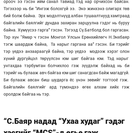
орооч ээ гэсэн ийм санал тавиад тэд нар орчихсон байсан.
Тэгэхээр нь би “Ингэж болохгүй ээ. Энэ жинхэнэ олигарх төв
бий болж байна. Эрх мэдэлтнүүд албан тушаалтнууд хамтраад
байгалийн баялгийг дундаа захиран зарцуулна гэдэг нь буруу
байна. Хүмүүсээ гарга” гэсэн. Тэгээд Сү.Батболд бол гаргасан.
Тэр хүн “Ямар ч гэсэн Монгол Улсын Ерөнхийлөгч Н.Энхбаяр
тэгж шаардаж байна, Та нарыг гаргана аа” гэсэн. Би тэрийг
тэр үедээ анзаараагүй байна, тэр үедээ мэдээж хэрэг олон
хүний дургүйцэл төрүүлсэн юм шиг байгаа юм. Тэд нарыг
унтахдаа тэрбумтан болчихлоо гэж зүүдэлж байхад нь би
тэрийг нь булааж авч байгаа юм шиг санагдсан байж магадгүй.
Би булааж авсан биш шударга ёс үнэн зөвийг тогтооё гэж.
Байгалийн баялгийг ард түмэндээ өгөх алхам хийх гэж
оролдож байгаа нь тэр.
“С.Баяр надад “Ухаа худаг” гэдэг
хэсгийг “MCS”-д өгье гэж