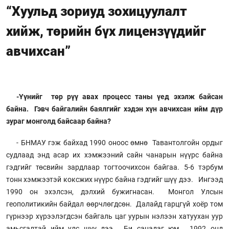
“Хуульд зориуд зохицуулалт
хийж, төрийн бүх лицензүүдийг
авчихсан”
-Үүнийг төр рүү авах процесс таны үед эхэлж байсан
байна. Гэвч байгалийн баялгийг хэдэн хүн авчихсан ийм дүр
зураг монголд байсаар байна?
- БНМАУ гэж байхад 1990 оноос өмнө Тавантолгойн ордыг
судлаад энд асар их хэмжээний сайн чанарын нүүрс байна
гэдгийг төсвийн зардлаар тогтоочихсон байгаа. 5-6 тэрбум
тонн хэмжээтэй коксжих нүүрс байна гэдгийг шүү дээ. Ингээд
1990 он эхэлсэн, дэлхий бужигнасан. Монгол Улсын
геополитикийн байдал өөрчлөгдсөн. Далайд гарцгүй хоёр том
гүрнээр хүрээлэгдсэн байгаль цаг уурын нэлээн хатуухан уур
амьсгалтай ийм улс шүү дээ. Би санадаг юм. 1992 онд