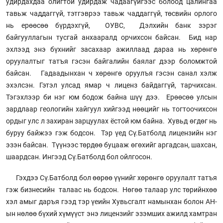
удирдахдаа олигтой удирдаж чадаагүйгээс болоод цалингаа
тавьж чаддаггүй, тэтгэврээ тавьж чаддаггүй, төсвийн орлого
нь ерөөсөө бүрдэхгүй, ОУВС, Дэлхийн банк зэрэг
байгууллагын тусгай анхааралд орчихсон байсан. Бид нар
эхлээд энэ бүхнийг засахаар ажиллаад дараа нь хөрөнгө
оруулалтыг татъя гэсэн байгалийн баялаг дээр боломжтой
байсан. Гадаадынхан ч хөрөнгө оруулъя гэсэн санал хэлж
эхэлсэн. Гэтэл улсад ямар ч лиценз байдаггүй, тарчихсан.
Тэгэхлээр би нэг юм бодож байна шүү дээ. Ерөөсөө улсын
зардлаар геологийн хайгуул хийгээд нөөцийг нь тогтоочихсон
ордыг улс л захиран зарцуулах ёстой юм байна. Хувьд өгдөг нь
буруу байжээ гэж бодсон. Тэр үед Сү.Батболд лицензийн нэг
эзэн байсан. Түүнээс төрдөө буцааж өгөхийг аргадсан, шахсан,
шаардсан. Ингээд Сү.Батболд бол ойлгосон.
Гэхдээ Сү.Батболд бол өөрөө үүнийг хөрөнгө оруулалт татъя
гэж бизнесийн талаас нь бодсон. Нөгөө талаар улс төрийнхөө
хэл амыг даръя гээд тэр үеийн Хувьсгалт намынхан болон АН-
ын нөлөө бүхий хүмүүст энэ лицензийг эзэмших ажилд хамтран