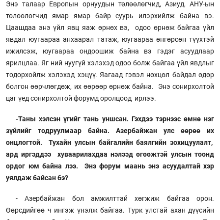
Энэ талаар Европын орнуудын төлөөлөгчид, Азиуд, АНУ-ын
төлөөлөгчид ямар ямар байр суурь илэрхийлж байна вэ.
Цаашдаа энэ үйл явц яаж өрнөх вэ, одоо өрнөж байгаа үйл
явдал юугаараа анхаарал татаж, юугаараа өнгөрсөн түүхтэй
ижилсэж, юугаараа ондоошиж байна вэ гэдэг асуудлаар
ярилцлаа. Яг ний нуугүй хэлэхэд одоо болж байгаа үйл явдлыг
тодорхойлж хэлэхэд хэцүү. Яагаад гэвэл нөхцөл байдал өдөр
болгон өөрчлөгдөж, их өөрөөр өрнөж байна. Энэ сонирхолтой
цаг үед сонирхолтой форумд оролцоод ирлээ.
-Таны хэлсэн үгийг тань уншсан. Гэхдээ тэрнээс өмнө нэг
зүйлийг тодруулмаар байна. Азербайжан улс өөрөө их
онцлогтой. Тухайн улсын байгалийн баялгийн зохицуулалт,
ард иргэддээ хуваарилахдаа нэлээд өгөөжтэй улсын тоонд
ордог юм байна лээ. Энэ форум маань энэ асуудалтай хэр
уялдаж байсан бэ?
- Азербайжан бол амжилттай хөгжиж байгаа орон.
Өөрсдийгөө ч ингэж үнэлж байгаа. Турк улстай ахан дүүсийн