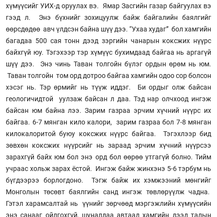
хүмүүсийг УИХ-д оруулах вэ. Ямар Засгийн газар байгуулах вэ
гээд л. Энэ бүхнийг зохицуулж байж байгалийн баялгийг
өөрсдөдөө авч үлдсэн байна шүү дээ. “Ухаа худаг” бол хамгийн
багадаа 500 сая тонн дээд зэргийн чанарын коксжих нүүрс
байхгүй юу. Тэгэхээр тэр хүмүүс бухимдаад байгаа нь аргагүй
шүү дээ. Энэ чинь Таван толгойн бүлэг ордын өрөм нь юм.
Таван толгойн том орд дотроо байгаа хамгийн одоо сор болсон
хэсэг нь. Тэр өрмийг нь түүж иддэг. Би ордыг олж байсан
геологичидтой уулзаж байсан л даа. Тэд нар олчхоод ингэж
байсан юм байна лээ. Зарим газраа эрчим хүчний нүүрс их
байгаа. 6-7 мянган кило калори, зарим газраа бол 7-8 мянган
килокалоритой буюу коксжих нүүрс байгаа. Тэгэхлээр бид
зөвхөн коксжих нүүрсийг нь зараад эрчим хүчний нүүрсээ
зарахгүй байх юм бол энэ орд бол өөрөө утгагүй болно. Тийм
учраас хольж зарах ёстой. Ингэж байж жинхэнэ 5-6 тэрбум нь
бүгдээрээ борлогдоно. Тэгж байж их хэмжээний мөнгийг
Монголын төсөвт баялгийн санд ингэж төвлөрүүлж чадна.
Гэтэл харамсалтай нь үүнийг зөрчөөд мэргэжлийн хүмүүсийн
энэ санааг ойлгохгүй, шуналдаа автаад хамгийн дээд талын