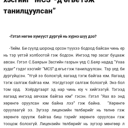
танилцуулсан”
-Гэтэл нөгөө хүмүүст дургүй нь хүрнэ шүү дээ?
-Тийм. Би сүүлд шоронд орсон түүхээ бодоод байсан чинь ер
нь тэр үетэй холбоотой гэж бодсон. Ингээд төр засаг буцааж
авсан. Гэтэл С.Баярын Засгийн газрын үед С.Баяр надад “Ухаа
худаг” гэдэг хэсгийг “MCS”-д өгье гэж танилцуулсан. Тэр үед би
дургүйцсэн. “Үгүй ээ болохгүй, яагаад тэгж байгаа юм. Яагаад
тэгж салгаж байгаа юм. Нэгдүгээрт салгаж болохгүй. Энэ бол
том орд. Хоёрдугаарт эд нар чинь юу ч хийгээгүй. Тэгээд
яагаад ингээд авчхаж байгаа юм” гэсэн. Гэтэл “Яах вэ энд
хөрөнгө оруулсан юм байна лээ” гэж байна. “Хөрөнгө
оруулаагүй ээ. Зүгээр лицензийн төлбөрийг нь төлнө гэж
хөрөнгө оруулж байгаа биш тэрийг хөрөнгө оруулсан гэж
тооцож болохгүй. Лицензийн төлбөрийг нь зүгээр мөнгөөр л