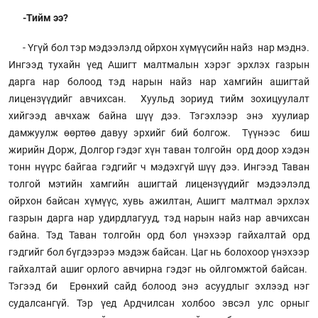
-Тийм ээ?
- Үгүй бол тэр мэдээлэлд ойрхон хүмүүсийн найз нар мэднэ.
Ингээд тухайн үед Ашигт малтмалын хэрэг эрхлэх газрын
дарга нар болоод тэд нарын найз нар хамгийн ашигтай
лицензүүдийг авчихсан. Хуульд зориуд тийм зохицуулалт
хийгээд авчхаж байна шүү дээ. Тэгэхлээр энэ хуулиар
дамжуулж өөртөө давуу эрхийг бий болгож. Түүнээс биш
жирийн Дорж, Долгор гэдэг хүн таван толгойн орд доор хэдэн
тонн нүүрс байгаа гэдгийг ч мэдэхгүй шүү дээ. Ингээд Таван
толгой мэтийн хамгийн ашигтай лицензүүдийг мэдээлэлд
ойрхон байсан хүмүүс, хувь ажилтан, Ашигт малтмал эрхлэх
газрын дарга нар удирдлагууд, тэд нарын найз нар авчихсан
байна. Тэд Таван толгойн орд бол үнэхээр гайхалтай орд
гэдгийг бол бүгдээрээ мэдэж байсан. Цаг нь болохоор үнэхээр
гайхалтай ашиг орлого авчирна гэдэг нь ойлгомжтой байсан.
Тэгээд би Ерөнхий сайд болоод энэ асуудлыг эхлээд нэг
судалсангүй. Тэр үед Ардчилсан холбоо эвсэл улс орныг