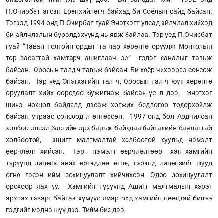
П.Очирбат агсан Ерөнхийлөгч байхад би Соёлын сайд байсан.
Тэгээд 1994 онд П.Очирбат гуай Энэтхэгт улсад айлчлал хийхэд
би айлчлалын бүрэлдэхүүнд нь явж байлаа. Тэр үед П.Очирбат
гуай “Таван толгойн ордыг та нар хөрөнгө оруулж Монголын
төр засагтай хамтарч ашиглаач ээ” гэдэг саналыг тавьж
байсан. Оросын талд ч тавьж байсан. Би хоёр чихээрээ сонсож
байсан. Тэр үед Энэтхэгийн тал ч, Оросын тал ч юун хөрөнгө
оруулалт хийх өөрсдөө бужигнаж байсан үе л дээ. Энэтхэг
шинэ нөхцөл байдалд дасаж хөгжих бодлогоо тодорхойлж
байсан учраас сонсоод л өнгөрсөн. 1997 онд бол Ардчилсан
холбоо эвсэл Засгийн эрх барьж байхдаа байгалийн баялагтай
холбоотой, ашигт малтмалтай холбоотой хуульд нэмэлт
өөрчлөлт хийсэн. Тэр нэмэлт өөрчлөлтөөр хэн хамгийн
түрүүнд лиценз авах өргөдлөө өгнө, тэрэнд лицензийг шууд
өгнө гэсэн ийм зохицуулалт хийчихсэн. Одоо зохицуулалт
орохоор яах уу. Хамгийн түрүүнд Ашигт малтмалын хэрэг
эрхлэх газарт байгаа хүмүүс ямар орд хамгийн нөөцтэй билээ
гэдгийг мэднэ шүү дээ. Тийм биз дээ.