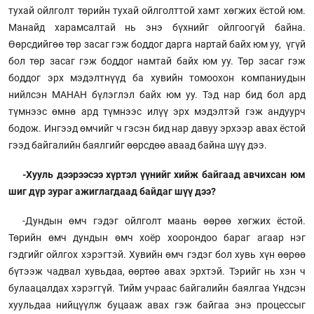
тухай ойлголт төрийн тухай ойлголттой хамт хөгжих ёстой юм.
Манайд харамсалтай нь энэ бүхнийг ойлгоогүй байна.
Өөрсдийгөө төр засаг гэж боддог дарга нартай байх юм уу, үгүй
бол төр засаг гэж боддог намтай байх юм уу. Төр засаг гэж
боддог эрх мэдэлтнүүд ба хувийн томоохон компаниудын
нийлсэн МАНАН бүлэглэл байх юм уу. Тэд нар бид бол ард
түмнээс өмнө ард түмнээс илүү эрх мэдэлтэй гэж андуурч
бодож. Ингээд өмчийг ч гэсэн бид нар давуу эрхээр авах ёстой
гээд байгалийн баялгийг өөрсдөө аваад байна шүү дээ.
-Хууль дээрээсээ хүртэл үүнийг хийж байгаад авчихсан юм
шиг дүр зураг ажиглагдаад байдаг шүү дээ?
-Дундын өмч гэдэг ойлголт маань өөрөө хөгжих ёстой.
Төрийн өмч дундын өмч хоёр хоорондоо бараг агаар нэг
гэдгийг ойлгох хэрэгтэй. Хувийн өмч гэдэг бол хувь хүн өөрөө
бүтээж чадвал хувьдаа, өөртөө авах эрхтэй. Тэрийг нь хэн ч
булаацалдах хэрэггүй. Тийм учраас байгалийн баялгаа Үндсэн
хуульдаа нийцүүлж буцааж авах гэж байгаа энэ процессыг