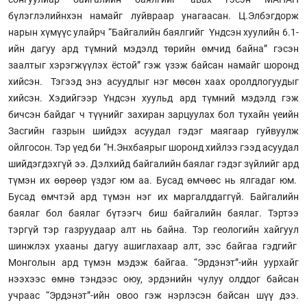
бүлэглэлийнхэн намайг луйвраар унагаасан. Ц.Элбэгдорж
нарын хүмүүс улайрч “Байгалийн баялгийг Үндсэн хуулийн 6.1-
ийн дагуу ард түмний мэдэлд төрийн өмчид байна” гэсэн
заалтыг хэрэгжүүлэх ёстой” гэж үзэж байсан намайг шоронд
хийсэн. Тэгээд энэ асуудлыг нэг мөсөн хаах оролдлогуудыг
хийсэн. Хэдийгээр Үндсэн хуульд ард түмний мэдэлд гэж
бичсэн байдаг ч түүнийг захиран зарцуулах бол тухайн үеийн
Засгийн газрын шийдэх асуудал гэдэг маягаар гуйвуулж
ойлгосон. Тэр үед би “Н.Энхбаярыг шоронд хийлээ гээд асуудал
шийдэгдэхгүй ээ. Дэлхийд байгалийн баялаг гэдэг зүйлийг ард
түмэн их өөрөөр үздэг юм аа. Бусад өмчөөс нь ялгадаг юм.
Бусад өмчтэй ард түмэн нэг их маргалддаггүй. Байгалийн
баялаг бол баялаг бүтээгч биш байгалийн баялаг. Тэртээ
тэргүй тэр газруудаар алт нь байна. Тэр геологийн хайгуул
шинжлэх ухааны дагуу ашиглахаар алт, зэс байгаа гэдгийг
Монголын ард түмэн мэдэж байгаа. “Эрдэнэт”-ийн уурхайг
нээхээс өмнө тэндээс оюу, эрдэнийн чулуу олддог байсан
учраас “Эрдэнэт”-ийн овоо гэж нэрлэсэн байсан шүү дээ.