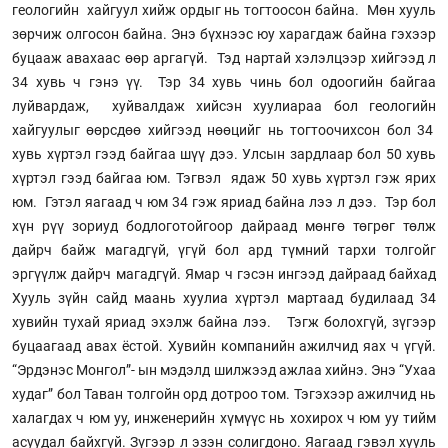
геологийн хайгуул хийж ордыг нь тогтоосон байна. Мөн хууль
зөрчиж олгосон байна. Энэ бүхнээс юу харагдаж байна гэхээр
буцааж авахаас өөр аргагүй. Тэд нартай хэлэлцээр хийгээд л
34 хувь ч гэнэ үү. Тэр 34 хувь чинь бол одоогийн байгаа
луйвардаж, хуйвалдаж хийсэн хуулиараа бол геологийн
хайгуулыг өөрсдөө хийгээд нөөцийг нь тогтоочихсон бол 34
хувь хүртэл гээд байгаа шүү дээ. Улсын зардлаар бол 50 хувь
хүртэл гээд байгаа юм. Тэгвэл ядаж 50 хувь хүртэл гэж ярих
юм. Гэтэл яагаад ч юм 34 гэж яриад байна лээ л дээ. Тэр бол
хүн рүү зориуд бодлоготойгоор дайраад мөнгө төгрөг төлж
дайрч байж магадгүй, үгүй бол ард түмний тархи толгойг
эргүүлж дайрч магадгүй. Ямар ч гэсэн ингээд дайраад байхад
Хууль зүйн сайд маань хуулиа хүртэл мартаад будилаад 34
хувийн тухай яриад эхэлж байна лээ. Тэгж болохгүй, зүгээр
буцаагаад авах ёстой. Хувийн компанийн ажилчид яах ч үгүй.
“Эрдэнэс Монгол”- ын мэдэлд шилжээд ажлаа хийнэ. Энэ “Ухаа
худаг” бол Таван толгойн орд дотроо том. Тэгэхээр ажилчид нь
халагдах ч юм уу, инженерийн хүмүүс нь хохирох ч юм уу тийм
асуудал байхгүй. Зүгээр л эзэн солигдоно. Яагаад гэвэл хууль