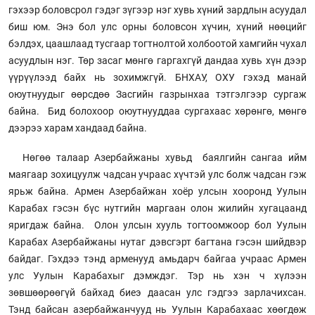
гэхээр боловсрол гэдэг зүгээр нэг хувь хүний зардлын асуудал
биш юм. Энэ бол улс орны боловсон хүчин, хүний нөөцийг
бэлдэх, цаашлаад тусгаар тогтнолтой холбоотой хамгийн чухал
асуудлын нэг. Төр засаг мөнгө гаргахгүй дандаа хувь хүн дээр
үүрүүлээд байх нь зохимжгүй. БНХАУ, ОХУ гэхэд манай
оюутнуудыг өөрсдөө Засгийн газрынхаа тэтгэлгээр сургаж
байна. Бид болохоор оюутнууддаа сургахаас хөрөнгө, мөнгө
дээрээ харам хандаад байна.
Нөгөө талаар Азербайжаны хувьд баялгийн сангаа ийм
маягаар зохицуулж чадсан учраас хүчтэй улс болж чадсан гэж
ярьж байна. Армен Азербайжан хоёр улсын хооронд Уулын
Карабах гэсэн бүс нутгийн маргаан олон жилийн хугацаанд
яригдаж байна. Олон улсын хууль тогтоомжоор бол Уулын
Карабах Азербайжаны нутаг дэвсгэрт багтана гэсэн шийдвэр
байдаг. Гэхдээ тэнд арменууд амьдарч байгаа учраас Армен
улс Уулын Карабахыг дэмждэг. Тэр нь хэн ч хүлээн
зөвшөөрөөгүй байхад биеэ даасан улс гэдгээ зарлачихсан.
Тэнд байсан азербайжанчууд нь Уулын Карабахаас хөөгдөж