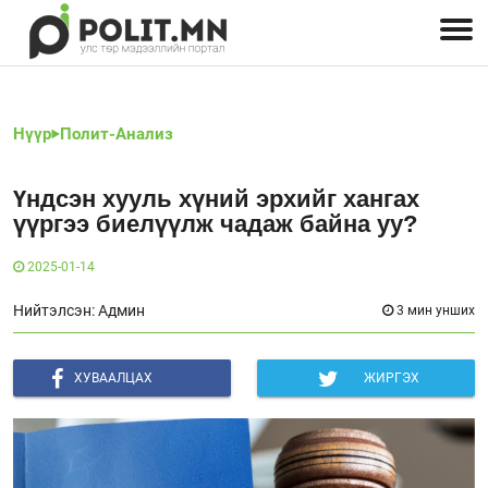
Улстөрчид: хэн, юу хэлэв
Дэлхийн улс төр
Чөлөөт хэвлэл
Залуус-Улс төр
Геополитик
Нийгэм
Нүүр
Полит-Анализ
Үндсэн хууль хүний эрхийг хангах
үүргээ биелүүлж чадаж байна уу?
2025-01-14
Нийтэлсэн: Админ
3 мин унших
ХУВААЛЦАХ
ЖИРГЭХ