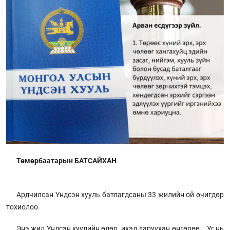
Төмөрбаатарын БАТСАЙХАН
Ардчилсан Үндсэн хууль батлагдсаны 33 жилийн ой өчигдөр
тохиолоо.
Энэ жил Үндсэн хуулийн өдөр ихэд даруухан өнгөрөв. Уг нь