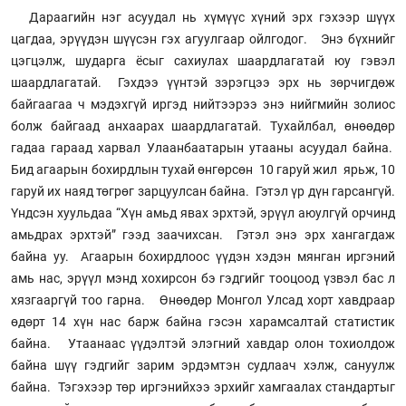
Дараагийн нэг асуудал нь хүмүүс хүний эрх гэхээр шүүх
цагдаа, эрүүдэн шүүсэн гэх агуулгаар ойлгодог. Энэ бүхнийг
цэгцэлж, шударга ёсыг сахиулах шаардлагатай юу гэвэл
шаардлагатай. Гэхдээ үүнтэй зэрэгцээ эрх нь зөрчигдөж
байгаагаа ч мэдэхгүй иргэд нийтээрээ энэ нийгмийн золиос
болж байгаад анхаарах шаардлагатай. Тухайлбал, өнөөдөр
гадаа гараад харвал Улаанбаатарын утааны асуудал байна.
Бид агаарын бохирдлын тухай өнгөрсөн 10 гаруй жил ярьж, 10
гаруй их наяд төгрөг зарцуулсан байна. Гэтэл үр дүн гарсангүй.
Үндсэн хуульдаа “Хүн амьд явах эрхтэй, эрүүл аюулгүй орчинд
амьдрах эрхтэй” гээд заачихсан. Гэтэл энэ эрх хангагдаж
байна уу. Агаарын бохирдлоос үүдэн хэдэн мянган иргэний
амь нас, эрүүл мэнд хохирсон бэ гэдгийг тооцоод үзвэл бас л
хязгааргүй тоо гарна. Өнөөдөр Монгол Улсад хорт хавдраар
өдөрт 14 хүн нас барж байна гэсэн харамсалтай статистик
байна. Утаанаас үүдэлтэй элэгний хавдар олон тохиолдож
байна шүү гэдгийг зарим эрдэмтэн судлаач хэлж, сануулж
байна. Тэгэхээр төр иргэнийхээ эрхийг хамгаалах стандартыг