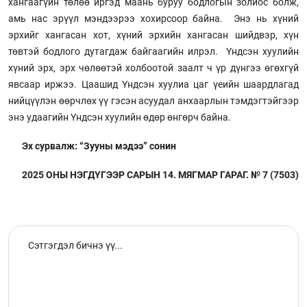
хангаагүйн төлөө иргэд маань буруу бодлогын золиос болж,
амь нас эрүүл мэндээрээ хохирсоор байна. Энэ нь хүний
эрхийг хангасан хот, хүний эрхийн хангасан шийдвэр, хүн
төвтэй бодлого дутагдаж байгаагийн илрэл. Үндсэн хуулийн
хүний эрх, эрх чөлөөтэй холбоотой заалт ч үр дүнгээ өгөхгүй
явсаар иржээ. Цаашид Үндсэн хуулиа цаг үеийн шаардлагад
нийцүүлэн өөрчлөх үү гэсэн асуудал анхаарлын тэмдэгтэйгээр
энэ удаагийн Үндсэн хуулийн өдөр өнгөрч байна.
Эх сурвалж: “Зууны мэдээ” сонин
2025 ОНЫ НЭГДҮГЭЭР САРЫН 14. МЯГМАР ГАРАГ. № 7 (7503)