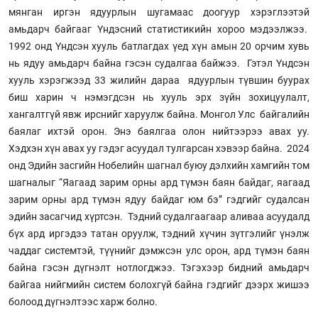
мянган иргэн ядуурлын шугамаас доогуур хэрэглээтэй
амьдарч байгааг Үндэсний статистикийн хороо мэдээлжээ.
1992 онд Үндсэн хууль батлагдах үед хүн амын 20 орчим хувь
нь ядуу амьдарч байна гэсэн судалгаа байжээ. Гэтэл Үндсэн
хууль хэрэгжээд 33 жилийн дараа ядуурлын түвшин буурах
биш харин ч нэмэгдсэн нь хууль эрх зүйн зохицуулалт,
хангалтгүй явж ирснийг харуулж байна. Монгол Улс байгалийн
баялаг ихтэй орон. Энэ баялгаа олон нийтээрээ авах уу.
Хэдхэн хүн авах уу гэдэг асуудал тулгарсан хэвээр байна. 2024
онд Эдийн засгийн Нобелийн шагнал буюу дэлхийн хамгийн том
шагналыг “Яагаад зарим орны ард түмэн баян байдаг, яагаад
зарим орны ард түмэн ядуу байдаг юм бэ” гэдгийг судалсан
эдийн засагчид хүртсэн. Тэдний судалгаагаар аливаа асуудалд
бүх ард иргэдээ татан оруулж, тэдний хүчин зүтгэлийг үнэлж
чаддаг системтэй, түүнийг дэмжсэн улс орон, ард түмэн баян
байна гэсэн дүгнэлт нотлогджээ. Тэгэхээр бидний амьдарч
байгаа нийгмийн систем болохгүй байна гэдгийг дээрх жишээ
болоод дүгнэлтээс харж болно.