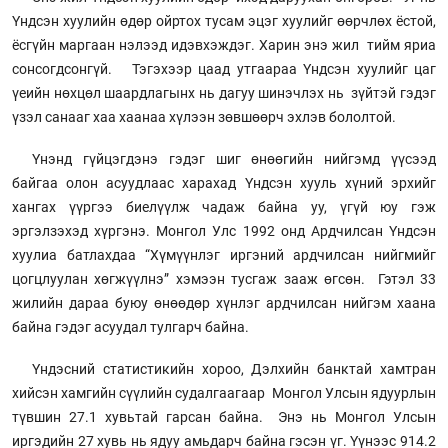
Үндсэн хуулийн өдөр ойртох тусам эцэг хуулийг өөрчлөх ёстой,
ёсгүйн маргаан нэлээд идэвхэждэг. Харин энэ жил тийм яриа
сонсогдсонгүй. Тэгэхээр цаад утгаараа Үндсэн хуулийг цаг
үеийн нөхцөл шаардлагынх нь дагуу шинэчлэх нь зүйтэй гэдэг
үзэл санааг хаа хаанаа хүлээн зөвшөөрч эхлэв бололтой.
Үнэнд гүйцэгдэнэ гэдэг шиг өнөөгийн нийгэмд үүсээд
байгаа олон асуудлаас харахад Үндсэн хууль хүний эрхийг
хангах үүргээ биелүүлж чадаж байна уу, үгүй юу гэж
эргэлзэхэд хүргэнэ. Монгол Улс 1992 онд Ардчилсан Үндсэн
хуулиа батлахдаа “Хүмүүнлэг иргэний ардчилсан нийгмийг
цогцлуулан хөгжүүлнэ” хэмээн тусгаж зааж өгсөн. Гэтэл 33
жилийн дараа буюу өнөөдөр хүнлэг ардчилсан нийгэм хаана
байна гэдэг асуудал тулгарч байна.
Үндэсний статистикийн хороо, Дэлхийн банктай хамтран
хийсэн хамгийн сүүлийн судалгаагаар Монгол Улсын ядуурлын
түвшин 27.1 хувьтай гарсан байна. Энэ нь Монгол Улсын
иргэдийн 27 хувь нь ядуу амьдарч байна гэсэн үг. Үүнээс 914.2