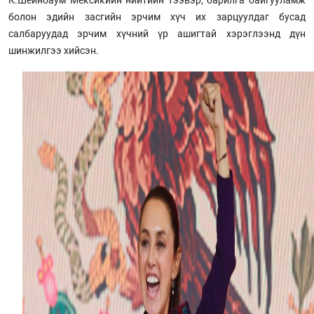
К.Шеинбаум Мексикийн нийтийн тээвэр, барилга байгууламж
болон эдийн засгийн эрчим хүч их зарцуулдаг бусад
салбаруудад эрчим хүчний үр ашигтай хэрэглээнд дүн
шинжилгээ хийсэн.