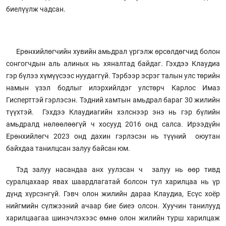
биелүүлж чадсан.
Ерөнхийлөгчийн хувийн амьдрал үргэлж өрсөлдөгчид болон
сонгогчдын аль алиных нь хяналтад байдаг. Гэхдээ Клаудиа
гэр бүлээ хүмүүсээс нуудаггүй. Тэрбээр эсрэг талын улс төрийн
намын үзэл бодлыг илэрхийлдэг улстөрч Карлос Имаз
Гисперттэй гэрлэсэн. Тэдний хамтын амьдрал бараг 30 жилийн
түүхтэй. Гэхдээ Клаудиагийн хэлснээр энэ нь гэр бүлийн
амьдралд нөлөөлөөгүй ч хосууд 2016 онд салса. Ирээдүйн
Ерөнхийлөгч 2023 онд дахин гэрлэсэн нь түүний оюутан
байхдаа танилцсан залуу байсан юм.
Тэд залуу насандаа анх уулзсан ч залуу нь өөр тивд
суралцахаар явах шаардлагатай болсон тул харилцаа нь үр
дүнд хүрсэнгүй. Гэвч олон жилийн дараа Клаудиа, Есүс хоёр
нийгмийн сүлжээний ачаар бие биеэ олсон. Хуучин танилууд
харилцаагаа шинэчлэхээс өмнө олон жилийн турш харилцаж