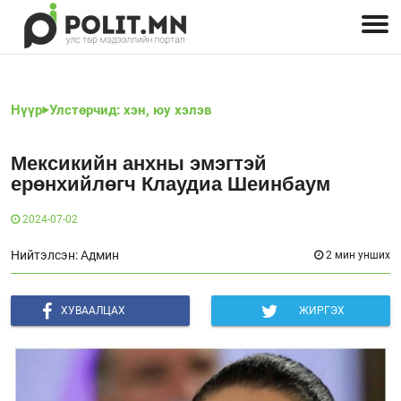
Улстөрчид: хэн, юу хэлэв
Дэлхийн улс төр
Чөлөөт хэвлэл
Залуус-Улс төр
Геополитик
Нийгэм
Нүүр
Улстөрчид: хэн, юу хэлэв
Мексикийн анхны эмэгтэй
ерөнхийлөгч Клаудиа Шеинбаум
2024-07-02
Нийтэлсэн: Админ
2 мин унших
ХУВААЛЦАХ
ЖИРГЭХ