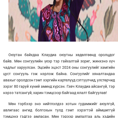
Оюутан байхдаа Клаудиа оюутны хөдөлгөөнд оролцдог
байв. Мөн сонгуулийн үеэр тэр гайхалтай зориг, жинхэнэ хүч
чадлыг харуулсан. Эцсийн эцэст 2024 оны сонгуулийг хамгийн
цуст сонгууль гэж нэрлэж байна. Сонгуулийг хяналтандаа
авахыг оролдсон гэмт хэргийн картелүүд сэтгүүлчид, улстөрчид
зэрэг 80 гаруй хүний ​​аминд хүрсэн. Гэвч Клаудиа айсангүй, тэр
нэрээ татсангүй, харин тэмцсээр байгаад ялалт байгуулав!
Мөн тэрбээр энэ нийтлэлдээ хотын гудамжийг аюулгүй,
авлигаас ангид болгохын тулд гэмт хэрэгтэй аймшиггүй
тэмцэнэ гэдгээ амласан. Мөн тэрээр амлалтаа аль хэдийн