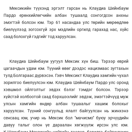
Мексикийн түүхэнд эргэлт гарсан нь Клаудиа Шейнбаум
Пардо ерөнхийлөгчийн албан тушаалд сонгогдсон анхны
эмэгтэй болсон юм. Тэр 61 насандаа улс төрийн мөрөөдлөө
биелүүлээд зогсохгүй эрх мэдлийн оргилд гарахад нас, хүйс
саад болохгүй гэдгийг тод харуулсан.
Клаудиа Шейнбаум уугуул Мексик хүн биш. Тэрээр еврей
цагаачдын удам юм. Түүний өвөг дээдэс нацизмаас зугтахын
тулд Болгараас дүрвэсэн. Гэвч Мексикт Клаудиа хамгийн чухал
зорилгоо биелүүлсэн юм. Клаудиа Шейнбаум Пардо улс оронд
хэвшмэл ойлголтыг эвдэх бэлэг тэмдэг болсон. Тэрээр
хүйстэй холбоотой саад бэрхшээлийг эвдэж, эмэгтэйчүүд муж
улсын хамгийн өндөр албан тушаалыг хашиж болохыг
харуулсан. Түүний сонгуульд ялалт байгуулсан нь жинхэнэ
сенсаац юм, учир нь Мексик бол "мачисмо" буюу эрчүүдийн
давуу талыг олон үе дараалан хөгжүүлж ирсэн улс юм.