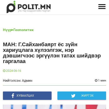
Улстөрчид: хэн, юу хэлэв
Дэлхийн улс төр
Чөлөөт хэвлэл
Залуус-Улс төр
Геополитик
Нийгэм
Нүүр
Геополитик
МАН: Г.Сайханбаярт ёс зүйн
хариуцлага хүлээлгэж, нэр
дэвшигчээс эргүүлэн татах шийдвэр
гаргалаа
2024-06-16
Нийтэлсэн: Админ
1 мин
ХУВААЛЦАХ
ЖИРГЭХ