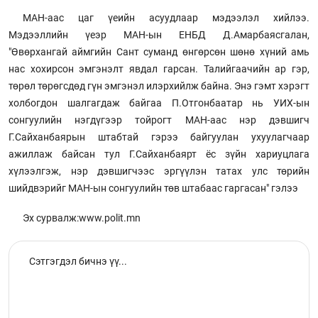
МАН-аас цаг үеийн асуудлаар мэдээлэл хийлээ.
Мэдээллийн үеэр МАН-ын ЕНБД Д.Амарбаясгалан,
"Өвөрхангай аймгийн Сант суманд өнгөрсөн шөнө хүний амь
нас хохирсон эмгэнэлт явдал гарсан. Талийгаачийн ар гэр,
төрөл төрөгсдөд гүн эмгэнэл илэрхийлж байна. Энэ гэмт хэрэгт
холбогдон шалгагдаж байгаа П.Отгонбаатар нь УИХ-ын
сонгуулийн нэгдүгээр тойрогт МАН-аас нэр дэвшигч
Г.Сайханбаярын штабтай гэрээ байгуулан ухуулагчаар
ажиллаж байсан тул Г.Сайханбаярт ёс зүйн хариуцлага
хүлээлгэж, нэр дэвшигчээс эргүүлэн татах улс төрийн
шийдвэрийг МАН-ын сонгуулийн төв штабаас гаргасан" гэлээ
Эх сурвалж:www.polit.mn