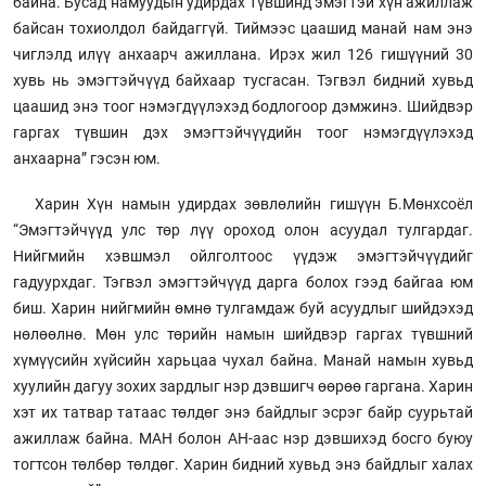
байна. Бусад намуудын удирдах түвшинд эмэгтэй хүн ажиллаж
байсан тохиолдол байдаггүй. Тиймээс цаашид манай нам энэ
чиглэлд илүү анхаарч ажиллана. Ирэх жил 126 гишүүний 30
хувь нь эмэгтэйчүүд байхаар тусгасан. Тэгвэл бидний хувьд
цаашид энэ тоог нэмэгдүүлэхэд бодлогоор дэмжинэ. Шийдвэр
гаргах түвшин дэх эмэгтэйчүүдийн тоог нэмэгдүүлэхэд
анхаарна” гэсэн юм.
Харин Хүн намын удирдах зөвлөлийн гишүүн Б.Мөнхсоёл
“Эмэгтэйчүүд улс төр лүү ороход олон асуудал тулгардаг.
Нийгмийн хэвшмэл ойлголтоос үүдэж эмэгтэйчүүдийг
гадуурхдаг. Тэгвэл эмэгтэйчүүд дарга болох гээд байгаа юм
биш. Харин нийгмийн өмнө тулгамдаж буй асуудлыг шийдэхэд
нөлөөлнө. Мөн улс төрийн намын шийдвэр гаргах түвшний
хүмүүсийн хүйсийн харьцаа чухал байна. Манай намын хувьд
хуулийн дагуу зохих зардлыг нэр дэвшигч өөрөө гаргана. Харин
хэт их татвар татаас төлдөг энэ байдлыг эсрэг байр суурьтай
ажиллаж байна. МАН болон АН-аас нэр дэвшихэд босго буюу
тогтсон төлбөр төлдөг. Харин бидний хувьд энэ байдлыг халах