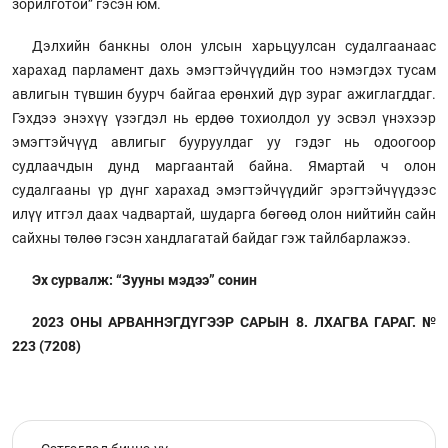
зорилготой” гэсэн юм.
Дэлхийн банкны олон улсын харьцуулсан судалгаанаас
харахад парламент дахь эмэгтэйчүүдийн тоо нэмэгдэх тусам
авлигын түвшин буурч байгаа ерөнхий дүр зураг ажиглагддаг.
Гэхдээ энэхүү үзэгдэл нь ердөө тохиолдол уу эсвэл үнэхээр
эмэгтэйчүүд авлигыг бууруулдаг уу гэдэг нь одоогоор
судлаачдын дунд маргаантай байна. Ямартай ч олон
судалгааны үр дүнг харахад эмэгтэйчүүдийг эрэгтэйчүүдээс
илүү итгэл даах чадвартай, шударга бөгөөд олон нийтийн сайн
сайхны төлөө гэсэн хандлагатай байдаг гэж тайлбарлажээ.
Эх сурвалж: “Зууны мэдээ” сонин
2023 ОНЫ АРВАННЭГДҮГЭЭР САРЫН 8. ЛХАГВА ГАРАГ. №
223 (7208)