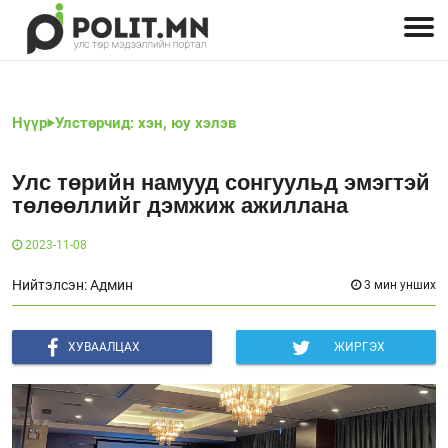
Улстөрчид: хэн, юу хэлэв
Дэлхийн улс төр
Чөлөөт хэвлэл
Залуус-Улс төр
Геополитик
Нийгэм
Нүүр
Улстөрчид: хэн, юу хэлэв
Улс төрийн намууд сонгуульд эмэгтэй
төлөөллийг дэмжиж ажиллана
2023-11-08
Нийтэлсэн: Админ
3 мин унших
ХУВААЛЦАХ
ЖИРГЭХ