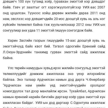
дэвшигч 100 хүн тутамд хоёр, гуравхан эмэгтэй нэр дэвшдэг
байв. Гэвч уг заалтыг огт хэрэгжүүлэлгүйгээр УИХ-аас 2007
онд цуцалсан. Түүнээс хойш дөрвөн жилийн дараа 2011 онд
нам, эвслээс нэр дэвшигчдийн 20-иос доошгүй хувь нь аль нэг
хүйсийн төлөөлөл байна гэж хуульчилснаар 2012 оны УИХ-ын
сонгуулиар анх удаа 11 эмэгтэй гишүүн сонгогдож байв.
Харин Засгийн газрын гишүүдийн 15-аас доошгүй хувь нь
эмэгтэйчүүд байх квот бий. Тэгвэл одоогийн Ерөнхий сайд
Л.Оюун-Эрдэнийн танхимд гурван эмэгтэй сайд ажиллаж
байна.
Улс төрийн намуудын хувьд ирэх жилийн сонгуульд эмэгтэй
төлөөллүүдийг дэмжиж ажиллахаа энэ үеэр илэрхийлж
байлаа. Энэ талаар Ардчилсан намын дэд дарга Ч.Өнөрбаяр
“Ардчилсан нам үеийн үед эмэгтэйчүүдийн оролцоог
нэмэгдүүлэх тал дээр манлайлж ирсэн. Тухайлбал, Ардчилсан
намын ерөнхий нарийн бичгийн даргаар хоёр удаа эмэгтэй хүн
ажилласан байдаг. УИХ-ын дэд даргаар С.Одонтуяа ажиллаж