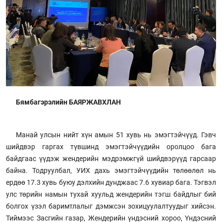
Бямбагэрэлийн БАЯРЖАВХЛАН
Манай улсын нийт хүн амын 51 хувь нь эмэгтэйчүүд. Гэвч
шийдвэр гаргах түвшинд эмэгтэйчүүдийн оролцоо бага
байдгаас үүдэж жендерийн мэдрэмжгүй шийдвэрүүд гарсаар
байна. Тодруулбал, УИХ дахь эмэгтэйчүүдийн төлөөлөл нь
ердөө 17.3 хувь буюу дэлхийн дунджаас 7.6 хувиар бага. Тэгвэл
улс төрийн намын тухай хуульд жендерийн тэгш байдлыг бий
болгох үзэл баримтлалыг дэмжсэн зохицуулалтуудыг хийсэн.
Тиймээс Засгийн газар, Жендерийн үндэсний хороо, Үндэсний