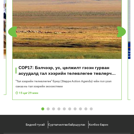
үд
COP17: Бэлчээр, ус, цөлжилт гэсэн гурван
асуудалд тал хээрийн төлөвлөгөө төвлөрч
байна
"Тал хээрийн төлөвлөгөө" буюу (Steppe Action Agenda)-ийн гол үзэл
И
санаа нь тал хээрийн экосистеми
1
15 цаг 29 мин
Бидний тухай
Сурталчилгаа байршуулах
Холбоо барих