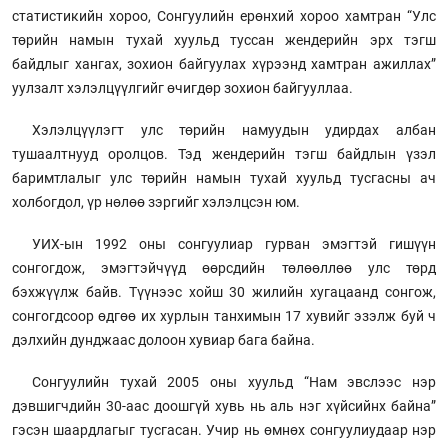
статистикийн хороо, Сонгуулийн ерөнхий хороо хамтран “Улс
төрийн намын тухай хуульд туссан жендерийн эрх тэгш
байдлыг хангах, зохион байгуулах хүрээнд хамтран ажиллах”
уулзалт хэлэлцүүлгийг өчигдөр зохион байгууллаа.
Хэлэлцүүлэгт улс төрийн намуудын удирдах албан
тушаалтнууд оролцов. Тэд жендерийн тэгш байдлын үзэл
баримтлалыг улс төрийн намын тухай хуульд тусгасны ач
холбогдол, үр нөлөө зэргийг хэлэлцсэн юм.
УИХ-ын 1992 оны сонгуулиар гурван эмэгтэй гишүүн
сонгогдож, эмэгтэйчүүд өөрсдийн төлөөллөө улс төрд
бэхжүүлж байв. Түүнээс хойш 30 жилийн хугацаанд сонгож,
сонгогдсоор өдгөө их хурлын танхимын 17 хувийг эзэлж буй ч
дэлхийн дунджаас долоон хувиар бага байна.
Сонгуулийн тухай 2005 оны хуульд “Нам эвслээс нэр
дэвшигчдийн 30-аас доошгүй хувь нь аль нэг хүйсийнх байна”
гэсэн шаардлагыг тусгасан. Учир нь өмнөх сонгуулиудаар нэр