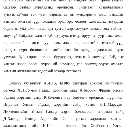
болон олон улсын энх тайван аюулгүй байдал гэсэн гурван үндсэн
сэдвээр салбар хуралдаанд оролцсон. Тиймээс "Улаанбаатарын
тунхаглал"-ын гол үзэл баримтлал нь жендэрийн тэгш байдлыг
хангах, эмэгтэйчүүд, охидын эрх, эрх чөлөөг хамгаалах асуудлыг
бодлого, үйл ажиллагаандаа тусган хэрэгжүүлэх замаар энх тайван,
аюулгүй байдлыг хангах үйлсэд хувь нэмэр оруулах, уур амьсгалын
өөрчлөлттэй тэмцэх, уур амьсгалын өөрчлөлтийн эмэгтэйчүүд,
охидын сурч боловсрох, эдийн засгийн хувьд чадавхжих зэрэг
үзүүлж буй сөрөг нөлөөг бууруулах, хүнсний аюулгүй байдлыг
хангах зэрэг өргөн хүрээний асуудалд улс орнууд үүрэг амлалт,
хамтын ажиллагааг тодорхойлохоор тусгажээ.
Энэхүү уулзалтыг ХБНГУ, БНФУ хамтран зохион байгуулсан
бөгөөд ХБНГУ-ын Гадаад хэргийн сайд А.Бербок, Франц Улсын
Гадаад хэргийн сайд К.Колонна нар биечлэн оролцов. Түүнчлэн
Индонез Улсын Гадаад хэргийн сайд Ретно Л.П.Марсуди,
Лихтенштайн Улсын Гадаад хэрэг, боловсрол, спортын сайд
Д.Хаслер, Өмнөд Африкийн Олон улсын харилцаа, хамтын
ажиллагааны сайд Н.Пандор, Австралийн Холбооны Улсын