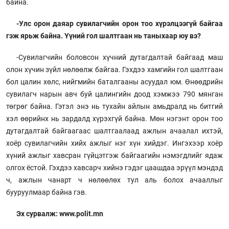
байна.
-Улс орон даяар сувилагчийн орон тоо хүрэлцээгүй байгаа
гэж ярьж байна. Үүний гол шалтгаан нь таныхаар юу вэ?
-Сувилагчийн боловсон хүчний дутагдалтай байгаад маш
олон хүчин зүйл нөлөөлж байгаа. Гэхдээ хамгийн гол шалтгаан
бол цалин хөлс, нийгмийн баталгааны асуудал юм. Өнөөдрийн
сувилагч нарын авч буй цалингийн доод хэмжээ 790 мянган
төгрөг байна. Гэтэл энэ нь тухайн айлын амьдралд нь битгий
хэл өөрийнх нь зардалд хүрэхгүй байна. Мөн нэгэнт орон тоо
дутагдалтай байгаагаас шалтгаалаад ажлын ачаалал ихтэй,
хоёр сувилагчийн хийх ажлыг нэг хүн хийдэг. Ингэхээр хоёр
хүний ажлыг хавсран гүйцэтгэж байгаагийн нэмэгдлийг ядаж
олгох ёстой. Гэхдээ хавсарч хийнэ гэдэг цаашдаа эрүүл мэндэд
ч, ажлын чанарт ч нөлөөлөх тул аль болох ачааллыг
бууруулмаар байна гэв.
Эх сурвалж: www.polit.mn