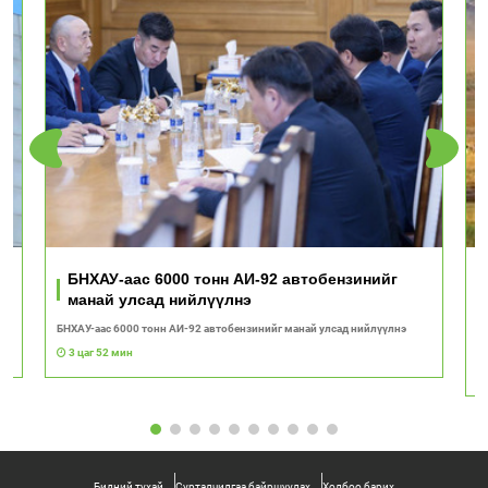
ь
БНХАУ-аас 6000 тонн АИ-92 автобензинийг
манай улсад нийлүүлнэ
БНХАУ-аас 6000 тонн АИ-92 автобензинийг манай улсад нийлүүлнэ
"Т
с
3 цаг 52 мин
Бидний тухай
Сурталчилгаа байршуулах
Холбоо барих