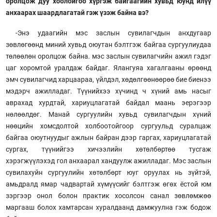
оролцож дуу хоолойгоо хүргэж байгаагийн хувьд юунд илүү
анхаарах шаардлагатай гэж үзэж байна вэ?
-Энэ удаагийн мэс заслын сувилагчдын анхдугаар
зөвлөгөөнд миний хувьд оюутан бэлтгэж байгаа сургуулиудаа
төлөөлөн оролцож байна. мэс заслын сувилагчийн ажил гэдэг
цаг хоромтой уралдаж байдаг. Ялангуяа хагалгааны өрөөнд
эмч сувилагчид харцаараа, үйлдэл, хөдөлгөөнөөрөө бие биенээ
мэдэрч ажилладаг. Түүнийхээ хүчинд ч хүний амь насыг
аврахад хурдтай, хариуцлагатай байдал маань эерэгээр
нөлөөлдөг. Манай сургуулийн хувьд сувилагчдын хүний
нөөцийн хомсдолтой холбоотойгоор сургуульд суралцаж
байгаа оюутнуудыг ажлын байран дээр гаргах, хариуцлагатай
сургах, түүнийгээ хичээлийн хөтөлбөртөө тусгаж
хэрэгжүүлэхэд гол анхаарал хандуулж ажилладаг. Мэс заслын
сувилахуйн сургуулийн хөтөлбөрт юуг оруулах нь зүйтэй,
амьдралд ямар чадвартай хүмүүсийг бэлтгэж өгөх ёстой юм
зэргээр онол болон практик хосолсон санал зөвлөмжөө
маргааш болох хамтарсан хуралдаанд дамжуулна гэж бодож