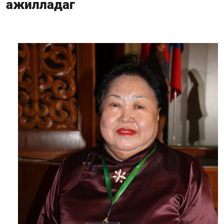
ажилладаг