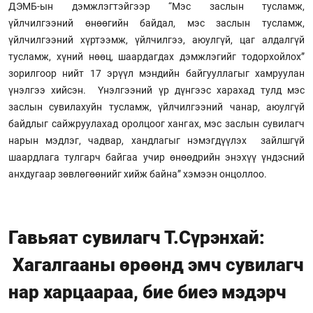
ДЭМБ-ын дэмжлэгтэйгээр “Мэс заслын тусламж,
үйлчилгээний өнөөгийн байдал, мэс заслын тусламж,
үйлчилгээний хүртээмж, үйлчилгээ, аюулгүй, цаг алдалгүй
тусламж, хүний нөөц, шаардагдах дэмжлэгийг тодорхойлох”
зорилгоор нийт 17 эрүүл мэндийн байгууллагыг хамруулан
үнэлгээ хийсэн. Үнэлгээний үр дүнгээс харахад тулд мэс
заслын сувилахуйн тусламж, үйлчилгээний чанар, аюулгүй
байдлыг сайжруулахад оролцоог хангах, мэс заслын сувилагч
нарын мэдлэг, чадвар, хандлагыг нэмэгдүүлэх зайлшгүй
шаардлага тулгарч байгаа учир өнөөдрийн энэхүү үндэсний
анхдугаар зөвлөгөөнийг хийж байна” хэмээн онцоллоо.
Гавьяат сувилагч Т.Сүрэнхай:
Хагалгааны өрөөнд эмч сувилагч
нар харцаараа, бие биеэ мэдэрч