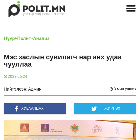
Улстөрчид: хэн, юу хэлэв
Дэлхийн улс төр
Чөлөөт хэвлэл
Залуус-Улс төр
Геополитик
Нийгэм
Нүүр
Полит-Анализ
Мэс заслын сувилагч нар анх удаа
чууллаа
2023-05-24
Нийтэлсэн: Админ
3 мин унших
ХУВААЛЦАХ
ЖИРГЭХ