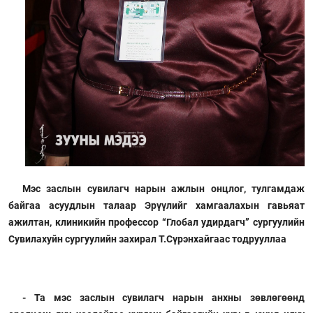
Мэс заслын сувилагч нарын ажлын онцлог, тулгамдаж
байгаа асуудлын талаар Эрүүлийг хамгаалахын гавьяат
ажилтан, клиникийн профессор “Глобал удирдагч” сургуулийн
Сувилахуйн сургуулийн захирал Т.Сүрэнхайгаас тодрууллаа
- Та мэс заслын сувилагч нарын анхны зөвлөгөөнд