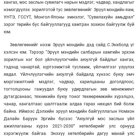
хангах, мэс заслын сувилагч нарын мэдлэг, чадвар, хандлагыг
нэмэгдүүлэх зорилготой тус зөвлөгөөнийг Эрүүл мэндийн яам,
УНТЭ, ГССҮТ, Монгол-Японы эмнэлэг, "Сувилахуйн амьдрал"
зэрэг төрийн бус байгууллагууд хамтран зохион байгуулж буй
юм.
Зөвлөгөөнийг нээж Эрүүл мэндийн дэд сайд С.Энхболд үг
хэлсэн юм. Тэрээр “Эрүүл мэндийн салбарын хамгийн эрхэм
зорилгын нэг бол үйлчлүүлэгчийн аюулгүй байдлыг хангах,
тэдэнд чанартай, хүртээмжтэй тусламж, үйлчилгээг үзүүлэх
явдал. Үйлчлүүлэгчийн аюулгүй байдалд хүнээс буюу эмч
мэргэжилтний мэдлэг, чадвар, харилцааны доголдлоос,
тогтолцооны гажуудал буюу удирдлагын зөв менежмент
дутагдсанаас, техникийн буюу тоног төхөөрөмжийн хүрэлцээ,
чанар, хангалтаас шалтгаалж алдаа гарах нөхцөл бий болж
байна. Иймээс Дэлхийн эрүүл мэндийн байгууллагын Номхон
Далайн Баруун Эргийн бүсээс “Аюулгүй мэс заслын үйл
ажиллагааны хүрээ 2021-2030” хөтөлбөрийг улс орнууд
хэрэгжүүлж байгаа. Энэхүү хөтөлбөрийн дагуу манай улс