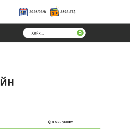
2026/08/8
3593.87
$
ийн
8 мин унших