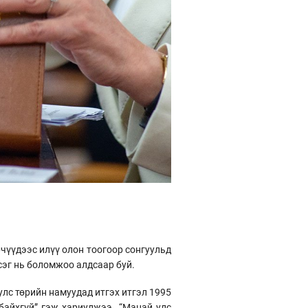
рчүүдээс илүү олон тоогоор сонгуульд
эсэг нь боломжоо алдсаар буй.
улс төрийн намуудад итгэх итгэл 1995
байхгүй” гэж хариулжээ. “Манай улс