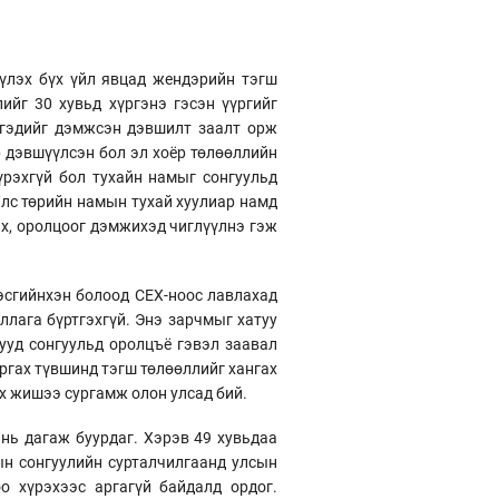
үлэх бүх үйл явцад жендэрийн тэгш
ийг 30 хувьд хүргэнэ гэсэн үүргийг
ргэдийг дэмжсэн дэвшилт заалт орж
р дэвшүүлсэн бол эл хоёр төлөөллийн
үрэхгүй бол тухайн намыг сонгуульд
 Улс төрийн намын тухай хуулиар намд
эх, оролцоог дэмжихэд чиглүүлнэ гэж
хэсгийнхэн болоод СЕХ-ноос лавлахад
ллага бүртгэхгүй. Энэ зарчмыг хатуу
ууд сонгуульд оролцъё гэвэл заавал
аргах түвшинд тэгш төлөөллийг хангах
ах жишээ сургамж олон улсад бий.
 нь дагаж буурдаг. Хэрэв 49 хувьдаа
ын сонгуулийн сурталчилгаанд улсын
о хүрэхээс аргагүй байдалд ордог.