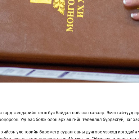
лс төрд жендэрийн тэгш бус байдал ноёлсон хэвээр. Эмэгтэйчүүд э
хоцорсон. Үүнээс болж олон эрх ашгийн төлөөлөл бүрдэхгүй, нэг х
 хийсэн улс төрийн барометр судалгааны дүнгээс үзэхэд иргэдийн 
улбал, судалгаанд оролцогчдын 46 хувь нь “Намуудын хэрэг огт 