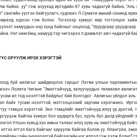
ж байна уу” гэж асуухад иргэдийн 87 хувь чадахгүй байна, “Аль 
” сангийн үүсгэн байгуулагч, судлаач Л.Сумати манай сонинд яри
ямралд хүрсэн гэж болно. Тэгэхээр хүмүүс өөр тогтолцоо хай
үүлэлт намуудын нэр хүнд байсныг онцлоод, “Уруудсаар уруудсаар
айна. Нэг нам биш, намууд тэр чигээрээ л дэмжлэг авч чадахгүй бай
ҮҮС ОРУУЛЖ ИРЭХ ХЭРЭГТЭЙ
лоод буй авлигыг шийдвэрлэх гарцыг Латви улсын парламентын 
жээч Лолита Чигане “Эмэгтэйчүүд, залуучуудын төлөөлөл авлигат
усам ил тод нээлттэй байдлыг бий болгодог. Авлигын үйлдэл аль 
өл байх тусам нээлттэй, мэтгэлцээний зарчим хэрэгжинэ. Иргэн
атуу тэмцэх хэрэгтэй. Энэ тэмцлийг эмэгтэйчүүд илүү үр дүнтэй,
ргүүцэж байгаа хүмүүс бол шударга бус, хууль бус далд үйлдлийг 
онгол Улсын хувьд хүн амын талаас илүү хувь нь эмэгтэйчүүд байг
итгэх итгэл бага байгааг харуулж байгаа болов уу. Ялангуяа, эмэ
өдийлөн сайн анхаарахгүй байгаагийн нэг илрэл гэж хэлж болно” г