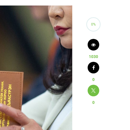
0%
1030
0
0