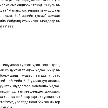
нэг намыг онцлооч” гэхэд 78 хувь нь
хдаа “Манайх улс төрийн намууд дээр
ж эхэлж байгаагийн тусгал” хэмээн
 ийм байдалд хүрчихлээ. Мөн дээр нь
гаа” гэв.
гишүүнээр гурван удаа сонгогдсон,
ай үр дүнтэй тэмцэж чадна. Учир нь
болох далд, нууцаар явагддаг учраас
ий нийгмийн байгууллагууд авлига,
 тууштай, шударгаар манлайлж чадна.
хийхийг хүлээн зөвшөөрдөг, дэмждэг,
аа хэрнээ шийдвэр гаргах түвшин дэх
гтэйчүүд улс төрд цөөн байгаа нь төр
эсэн юм.