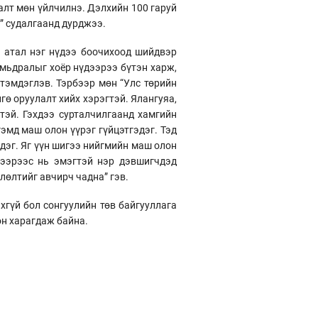
алт мөн үйлчилнэ. Дэлхийн 100 гаруй
” судалгаанд дурджээ.
й атал нэг нүдээ боочихоод шийдвэр
амьдралыг хоёр нүдээрээ бүтэн харж,
 тэмдэглэв. Тэрбээр мөн “Улс төрийн
ө оруулалт хийх хэрэгтэй. Ялангуяа,
тэй. Гэхдээ сурталчилгаанд хамгийн
эмд маш олон үүрэг гүйцэтгэдэг. Тэд
эдэг. Яг үүн шигээ нийгмийн маш олон
Дээрээс нь эмэгтэй нэр дэвшигчдэд
лөлтийг авчирч чадна” гэв.
хгүй бол сонгуулийн төв байгууллага
өн харагдаж байна.