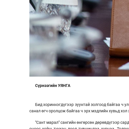
Сүрнээгийн УЯНГА
Бид хориннэгдүгээр зуунтай золгоод байгаа ч у
санал өгч оролцож байгаа ч эрх мэдлийн хувьд хол 
"Сант марал" сангийн өнгөрсөн дөрөвдүгээр сард
оноос хойш түүхэн доод түвшиндээ хүрчээ. Тодру