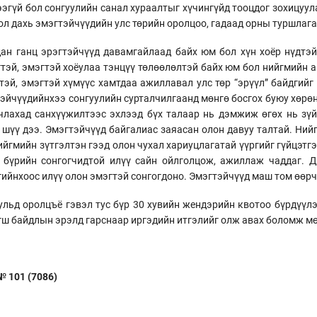
эгүй бол сонгуулийн санал хураалтыг хүчингүйд тооцдог зохицуул
л дахь эмэгтэйчүүдийн улс төрийн оролцоо, гадаад орны туршлага
дан ганц эрэгтэйчүүд давамгайлаад байх юм бол хүн хоёр нүдтэ
гтэй, эмэгтэй хоёулаа тэнцүү төлөөлөлтэй байх юм бол нийгмийн 
тэй, эмэгтэй хүмүүс хамтдаа ажиллавал улс төр “эрүүл” байдгийг
йчүүдийнхээ сонгуулийн сурталчилгаанд мөнгө босгох буюу хөрөнг
члахад санхүүжилтээс эхлээд бүх талаар нь дэмжиж өгөх нь зүй
 шүү дээ. Эмэгтэйчүүд байгалиас заяасан олон давуу талтай. Нийг
нийгмийн зүтгэлтэн гээд олон чухал хариуцлагатай үүргийг гүйцэтг
 бүрийн сонгогчидтой илүү сайн ойлголцож, ажиллаж чаддаг. 
ийнхоос илүү олон эмэгтэй сонгогдоно. Эмэгтэйчүүд маш том өөрч
ульд оролцъё гэвэл тус бүр 30 хувийн жендэрийн квотоо бүрдүүлэ
эгш байдлын эрэлд гарснаар иргэдийн итгэлийг олж авах боломж м
 101 (7086)