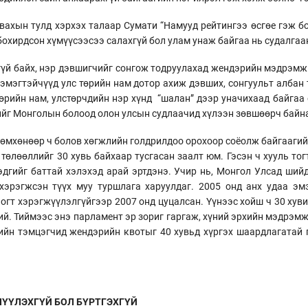
вахын тулд хэрхэх талаар Сумати “Намууд рейтингээ өсгөе гэж б
 бохирдсон хүмүүсээсээ салахгүй бол улам унаж байгаа нь судалгаа
гүй байх, нэр дэвшигчийг сонгож тодруулахад жендэрийн мэдрэмж
 эмэгтэйчүүд улс төрийн нам дотор ахиж дэвших, сонгуульт алба
төрийн нам, улстөрчдийн нэр хүнд “шалан” дээр уначихаад байгаа
ийг Монголын болоод олон улсын судлаачид хүлээн зөвшөөрч байн
мхөнөөр ч болов хөгжлийн голдрилдоо орохоор соёолж байгаагийн 
 төлөөллийг 30 хувь байхаар тусгасан заалт юм. Гэсэн ч хууль то
гэдгийг баттай хэлэхэд арай эртдэнэ. Учир нь, Монгол Улсад ши
эрэгжсэн түүх муу туршлага харуулдаг. 2005 онд анх удаа эм
 огт хэрэгжүүлэлгүйгээр 2007 онд цуцалсан. Үүнээс хойш ч 30 хув
ий. Тиймээс энэ парламент эр зориг гаргаж, хүний эрхийн мэдрэм
хийн тэмцэгчид жендэрийн квотыг 40 хувьд хүргэх шаардлагатай 
ЛҮҮЛЭХГҮЙ БОЛ БҮРТГЭХГҮЙ