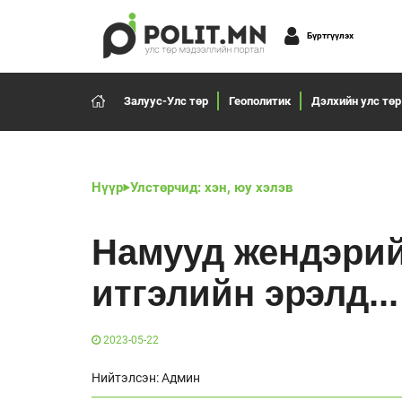
Бүртгүүлэх
Залуус-Улс төр
Геополитик
Дэлхийн улс төр
Нүүр
Улстөрчид: хэн, юу хэлэв
Намууд жендэрий
итгэлийн эрэлд...
2023-05-22
Нийтэлсэн: Админ