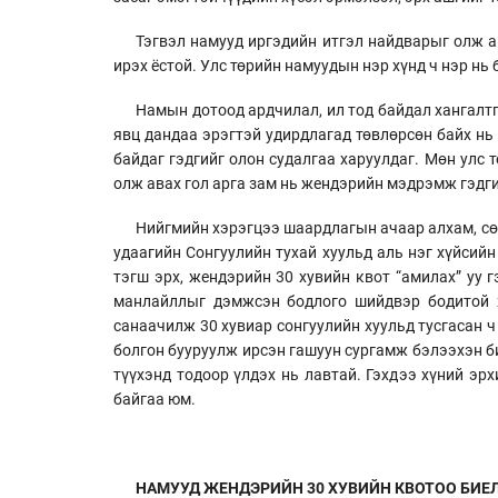
Тэгвэл намууд иргэдийн итгэл найдварыг олж а
ирэх ёстой. Улс төрийн намуудын нэр хүнд ч нэр нь
Намын дотоод ардчилал, ил тод байдал хангалт
явц дандаа эрэгтэй удирдлагад төвлөрсөн байх нь
байдаг гэдгийг олон судалгаа харуулдаг. Мөн улс 
олж авах гол арга зам нь жендэрийн мэдрэмж гэдг
Нийгмийн хэрэгцээ шаардлагын ачаар алхам, сөө
удаагийн Сонгуулийн тухай хуульд аль нэг хүйсийн
тэгш эрх, жендэрийн 30 хувийн квот “амилах” уу 
манлайллыг дэмжсэн бодлого шийдвэр бодитой х
санаачилж 30 хувиар сонгуулийн хуульд тусгасан ч
болгон бууруулж ирсэн гашуун сургамж бэлээхэн б
түүхэнд тодоор үлдэх нь лавтай. Гэхдээ хүний эр
байгаа юм.
НАМУУД ЖЕНДЭРИЙН 30 ХУВИЙН КВОТОО БИЕ