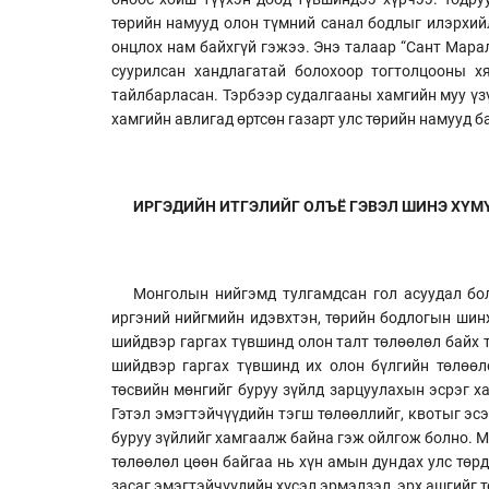
төрийн намууд олон түмний санал бодлыг илэрхийл
онцлох нам байхгүй гэжээ. Энэ талаар “Сант Марал
суурилсан хандлагатай болохоор тогтолцооны х
тайлбарласан. Тэрбээр судалгааны хамгийн муу үз
хамгийн авлигад өртсөн газарт улс төрийн намууд б
ИРГЭДИЙН ИТГЭЛИЙГ ОЛЪЁ ГЭВЭЛ ШИНЭ ХҮМ
Монголын нийгэмд тулгамдсан гол асуудал бо
иргэний нийгмийн идэвхтэн, төрийн бодлогын шин
шийдвэр гаргах түвшинд олон талт төлөөлөл байх т
шийдвэр гаргах түвшинд их олон бүлгийн төлөөл
төсвийн мөнгийг буруу зүйлд зарцуулахын эсрэг х
Гэтэл эмэгтэйчүүдийн тэгш төлөөллийг, квотыг эсэ
буруу зүйлийг хамгаалж байна гэж ойлгож болно. М
төлөөлөл цөөн байгаа нь хүн амын дундах улс төрд 
засаг эмэгтэйчүүдийн хүсэл эрмэлзэл, эрх ашгийг т