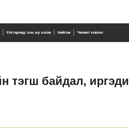
Улстөрчид: хэн, юу хэлэв
Нийгэм
Чөлөөт хэвлэл
н тэгш байдал, иргэд