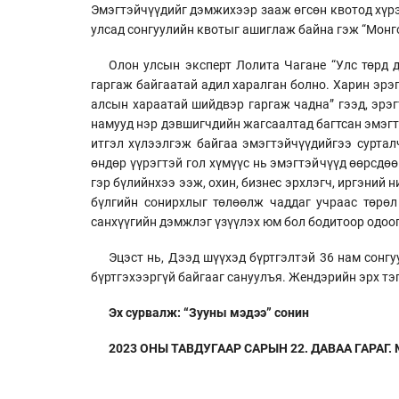
Эмэгтэйчүүдийг дэмжихээр зааж өгсөн квотод хүрэ
улсад сонгуулийн квотыг ашиглаж байна гэж “Монго
Олон улсын эксперт Лолита Чагане “Улс төрд 
гаргаж байгаатай адил харалган болно. Харин эрэ
алсын хараатай шийдвэр гаргаж чадна” гээд, эрэг
намууд нэр дэвшигчдийн жагсаалтад багтсан эмэгтэ
итгэл хүлээлгэж байгаа эмэгтэйчүүдийгээ суртал
өндөр үүрэгтэй гол хүмүүс нь эмэгтэйчүүд өөрсдөө
гэр бүлийнхээ ээж, охин, бизнес эрхлэгч, иргэний 
бүлгийн сонирхлыг төлөөлж чаддаг учраас төрөл
санхүүгийн дэмжлэг үзүүлэх юм бол бодитоор одоог
Эцэст нь, Дээд шүүхэд бүртгэлтэй 36 нам сонгу
бүртгэхээргүй байгааг сануулъя. Жендэрийн эрх т
Эх сурвалж: “Зууны мэдээ” сонин
2023 ОНЫ ТАВДУГААР САРЫН 22. ДАВАА ГАРАГ. №