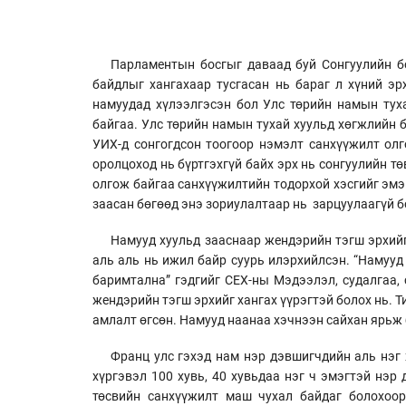
Парламентын босгыг даваад буй Сонгуулийн б
байдлыг хангахаар тусгасан нь бараг л хүний эрх
намуудад хүлээлгэсэн бол Улс төрийн намын тух
байгаа. Улс төрийн намын тухай хуульд хөгжлийн 
УИХ-д сонгогдсон тоогоор нэмэлт санхүүжилт олг
оролцоход нь бүртгэхгүй байх эрх нь сонгуулийн т
олгож байгаа санхүүжилтийн тодорхой хэсгийг эмэ
заасан бөгөөд энэ зориулалтаар нь зарцуулаагүй б
Намууд хуульд зааснаар жендэрийн тэгш эрхийг
аль аль нь ижил байр суурь илэрхийлсэн. “Намууд
баримтална” гэдгийг СЕХ-ны Мэдээлэл, судалгаа, 
жендэрийн тэгш эрхийг хангах үүрэгтэй болох нь. Т
амлалт өгсөн. Намууд наанаа хэчнээн сайхан ярьж 
Франц улс гэхэд нам нэр дэвшигчдийн аль нэг 
хүргэвэл 100 хувь, 40 хувьдаа нэг ч эмэгтэй нэр
төсвийн санхүүжилт маш чухал байдаг болохоор