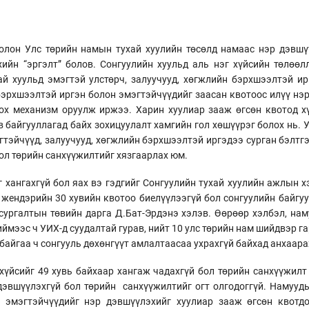
олон Улс төрийн намын тухай хуулийн төсөлд намаас нэр дэвшү
ийн “эргэлт” болов. Сонгуулийн хуульд аль нэг хүйсийн төлөөлл
ай хуульд эмэгтэй улстөрч, залуучууд, хөгжлийн бэрхшээлтэй и
бэрхшээлтэй иргэн болон эмэгтэйчүүдийг заасан квотоос илүү нэ
ох механизм оруулж иржээ. Харин хуулиар зааж өгсөн квотод х
өв байгууллагад байх зохицуулалт хамгийн гол хөшүүрэг болох нь.
гтэйчүүд, залуучууд, хөгжлийн бэрхшээлтэй иргэдээ сурган бэлтг
ол төрийн санхүүжилтийг хязгаарлах юм.
 хангахгүй бол яах вэ гэдгийг Сонгуулийн тухай хуулийн ажлын 
 жендэрийн 30 хувийн квотоо биелүүлээгүй бол сонгуулийн байгуу
сургалтын төвийн дарга Д.Бат-Эрдэнэ хэлэв. Өөрөөр хэлбэл, нам
иймээс ч УИХ-д суудалтай гурав, нийт 10 улс төрийн нам шийдвэр г
байгаа ч сонгууль дөхөнгүүт амлалтаасаа ухрахгүй байхад анхаар
хүйсийг 49 хувь байхаар хангаж чадахгүй бол төрийн санхүүжилт
 дэвшүүлэхгүй бол төрийн санхүүжилтийг огт олгодоггүй. Намууд
 эмэгтэйчүүдийг нэр дэвшүүлэхийг хуулиар зааж өгсөн квотдо