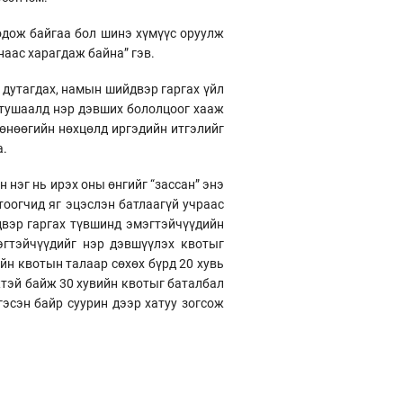
одож байгаа бол шинэ хүмүүс оруулж
наас харагдаж байна” гэв.
 дутагдах, намын шийдвэр гаргах үйл
н тушаалд нэр дэвших бололцоог хааж
 өнөөгийн нөхцөлд иргэдийн итгэлийг
а.
нэг нь ирэх оны өнгийг “зассан” энэ
гтоогчид яг эцэслэн батлаагүй учраас
йдвэр гаргах түвшинд эмэгтэйчүүдийн
эгтэйчүүдийг нэр дэвшүүлэх квотыг
ийн квотын талаар сөхөх бүрд 20 хувь
жтэй байж 30 хувийн квотыг баталбал
гэсэн байр суурин дээр хатуу зогсож