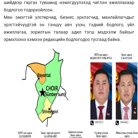
шийдвэр гаргах түвшинд нэмэгдүүлэхэд чиглэн ажиллахаар
бодлогоо тодорхойлсон.
Мөн эмэгтэй улстөрчид, бизнес эрхлэгчид, манлайлагчдыг
эрэгтэйчүүдтэй эн тэнцүү авч үзэн, тэдний бодлого, үйл
ажиллагаа, зорилтын талаар адил тэгш мэдээлж байхыг
эрмэлзэнэ хэмээн редакцийн бодлогодоо тусгаад байна.