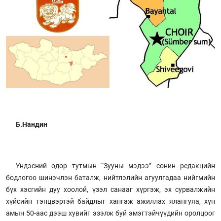
Б.Нандин
Үндэсний өдөр тутмын “Зууны мэдээ” сонин редакцийн
бодлогоо шинэчлэн баталж, нийтлэлийн агуулгадаа нийгмийн
бүх хэсгийн дуу хоолой, үзэл санааг хүргэж, эх сурвалжийн
хүйсийн тэнцвэртэй байдлыг хангаж ажиллах ялангуяа, хүн
амын 50-аас дээш хувийг эзэлж буй эмэгтэйчүүдийн оролцоог