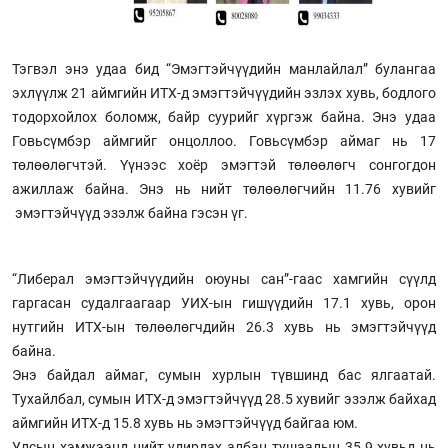
Тэгвэл энэ удаа бид “Эмэгтэйчүүдийн манлайлал” булангаа
эхлүүлж 21 аймгийн ИТХ-д эмэгтэйчүүдийн эзлэх хувь, бодлого
тодорхойлох боломж, байр суурийг хүргэж байна. Энэ удаа
Говьсүмбэр аймгийг онцоллоо. Говьсүмбэр аймаг нь 17
төлөөлөгчтэй. Үүнээс хоёр эмэгтэй төлөөлөгч сонгогдон
ажиллаж байна. Энэ нь нийт төлөөлөгчийн 11.76 хувийг
эмэгтэйчүүд эзэлж байна гэсэн үг.
“Либерал эмэгтэйчүүдийн оюуны сан”-гаас хамгийн сүүлд
гаргасан судалгаагаар УИХ-ын гишүүдийн 17.1 хувь, орон
нутгийн ИТХ-ын төлөөлөгчдийн 26.3 хувь нь эмэгтэйчүүд
байна.
Энэ байдал аймаг, сумын хурлын түвшинд бас ялгаатай.
Тухайлбал, сумын ИТХ-д эмэгтэйчүүд 28.5 хувийг эзэлж байхад
аймгийн ИТХ-д 15.8 хувь нь эмэгтэйчүүд байгаа юм.
Улсын хэмжээнд нийт удирдах албан тушаалын 35.9 хувьд нь