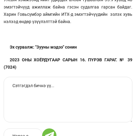
эмэгтэйчүүд ажиллаж байна гэсэн судалгаа гарсан байдаг.
Харин Говьсүмбэр аймгийн ИТХ-д эмэгтэйчүүдийн эзлэх хувь
нэлээд өндөр үзүүлэлттэй байна.
Эх сурвалж: "Зууны мэдээ" сонин
2023 ОНЫ ХОЁРДУГААР САРЫН 16. ПҮРЭВ ГАРАГ. № 39
(7024)