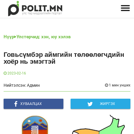
Улстөрчид: хэн, юу хэлэв
Дэлхийн улс төр
Чөлөөт хэвлэл
Залуус-Улс төр
Геополитик
Нийгэм
Нүүр
Улстөрчид: хэн, юу хэлэв
Говьсүмбэр аймгийн төлөөлөгчдийн
хоёр нь эмэгтэй
2023-02-16
Нийтэлсэн: Админ
1 мин унших
ХУВААЛЦАХ
ЖИРГЭХ