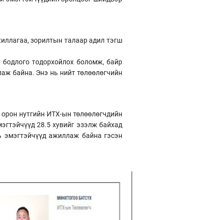
жиллагаа, зорилтын талаар адил тэгш
, бодлого тодорхойлох боломж, байр
лаж байна. Энэ нь нийт төлөөлөгчийн
, орон нутгийн ИТХ-ын төлөөлөгчдийн
мэгтэйчүүд 28.5 хувийг эзэлж байхад
ь эмэгтэйчүүд ажиллаж байна гэсэн