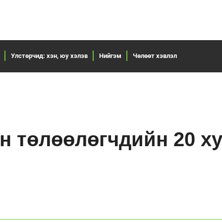
Улстөрчид: хэн, юу хэлэв
Нийгэм
Чөлөөт хэвлэл
н төлөөлөгчдийн 20 х