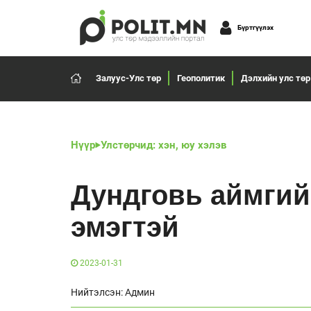
Бүртгүүлэх
Залуус-Улс төр
Геополитик
Дэлхийн улс төр
Нүүр
Улстөрчид: хэн, юу хэлэв
Дундговь аймгий
эмэгтэй
2023-01-31
Нийтэлсэн: Админ