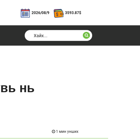
2026/08/9
3593.87
$
увь нь
1 мин унших