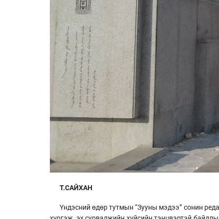
Т.САЙХАН
Үндэсний өдөр тутмын “Зууны мэдээ” сонин реда
хүргэж, эх сурвалжийн хүйсийн тэнцвэртэй байдлы