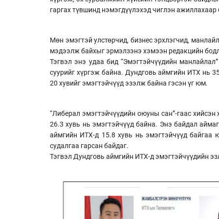
гаргах түвшинд нэмэгдүүлэхэд чиглэн ажиллахаар 
Мөн эмэгтэй улстөрчид, бизнес эрхлэгчид, манлайл
мэдээлж байхыг эрмэлзэнэ хэмээн редакцийн бодл
Тэгвэл энэ удаа бид “Эмэгтэйчүүдийн манлайлал”
суурийг хүргэж байна. Дундговь аймгийн ИТХ нь 3
20 хувийг эмэгтэйчүүд эзэлж байна гэсэн үг юм.
“Либерал эмэгтэйчүүдийн оюуны сан”-гаас хийсэн 
26.3 хувь нь эмэгтэйчүүд байна. Энэ байдал айма
аймгийн ИТХ-д 15.8 хувь нь эмэгтэйчүүд байгаа
судалгаа гарсан байдаг.
Тэгвэл Дундговь аймгийн ИТХ-д эмэгтэйчүүдийн эз