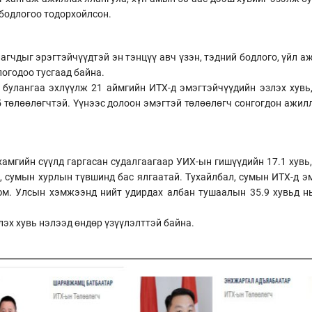
бодлогоо тодорхойлсон.
агчдыг эрэгтэйчүүдтэй эн тэнцүү авч үзэн, тэдний бодлого, үйл а
огодоо тусгаад байна.
 булангаа эхлүүлж 21 аймгийн ИТХ-д эмэгтэйчүүдийн эзлэх хувь
5 төлөөлөгчтэй. Үүнээс долоон эмэгтэй төлөөлөгч сонгогдон ажил
хамгийн сүүлд гаргасан судалгаагаар УИХ-ын гишүүдийн 17.1 хувь
г, сумын хурлын түвшинд бас ялгаатай. Тухайлбал, сумын ИТХ-д э
 юм. Улсын хэмжээнд нийт удирдах албан тушаалын 35.9 хувьд н
лэх хувь нэлээд өндөр үзүүлэлттэй байна.