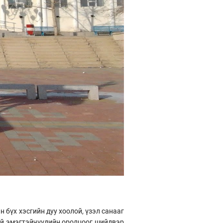
бүх хэсгийн дуу хоолой, үзэл санааг
буй эмэгтэйчүүдийн оролцоог шийдвэр