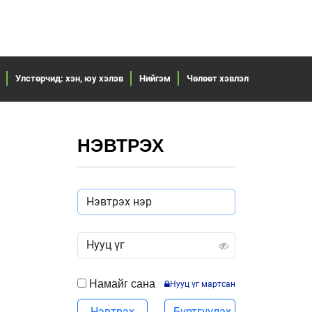
Улстөрчид: хэн, юу хэлэв
Нийгэм
Чөлөөт хэвлэл
НЭВТРЭХ
Намайг сана
Нууц үг мартсан
Нэвтрэх
Бүртгүүлэх