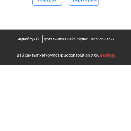
Бидний тухай
Сурталчилгаа байршуулах
Холбоо барих
Вэб сайтыг хөгжүүлсэн: Sodonsolution ХХК