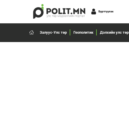
Бүртгүүлэх
Залуус-Улс төр
Геополитик
Дэлхийн улс төр